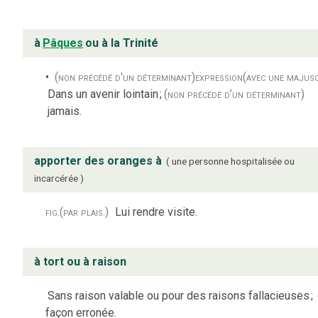
à
Pâques
ou à la Trinité
(non précédé d'un déterminant)
expression
(avec une majusc
Dans un avenir lointain
;
(non précédé d’un déterminant)
jamais.
apporter des oranges à
une personne hospitalisée ou
incarcérée
fig.
(par plais.)
Lui rendre visite.
à tort ou à raison
Sans raison valable ou pour des raisons fallacieuses
;
façon erronée.