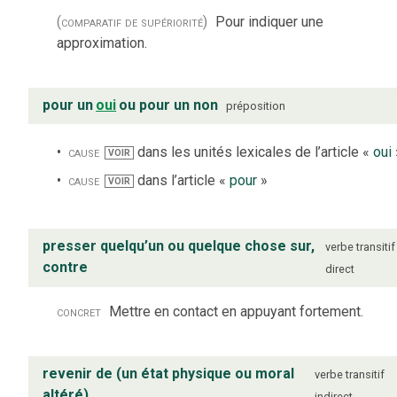
(comparatif de supériorité)
Pour indiquer une
approximation.
pour un
oui
ou pour un non
préposition
cause
dans les unités lexicales de l’article «
oui
VOIR
cause
dans l’article «
pour
»
VOIR
presser quelqu’un ou quelque chose sur,
verbe
transitif
contre
direct
concret
Mettre en contact en appuyant fortement.
revenir de (un état physique ou moral
verbe
transitif
altéré)
indirect