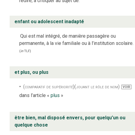
redire, à critiquer au sujet de.
enfant ou adolescent inadapté
Qui est mal intégré, de manière passagère ou
permanente, à la vie familiale ou à l’institution scolaire.
(
in
TLF
)
et plus, ou plus
(comparatif de supériorité)
(jouant le rôle de nom)
VOIR
dans l’article «
plus
»
être bien, mal disposé envers, pour quelqu’un ou
quelque chose