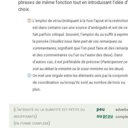
phrases de même fonction tout en introduisant l’idée d
choix.
L'emploi de
et/ou
(indiquant à la fois l'ajout et la restrictio
est dans certains cas une source d'ambiguïté et est de ce
fait parfois critiqué. Souvent, l'emploi du
ou
suffit à expri
la pensée (
Veuillez nous faire part de vos remarques ou
commentaires
, signifiant que l'on peut faire et des remar
et des commentaires ou l'un ou l'autre des deux). Dans
d'autres cas, il est préférable de préciser (
Participeront ce
soir au débat la ministre ou le sous-ministre ou les deux
).
On met une virgule entre les éléments unis par la conjonct
de coordination
ou
lorsqu’ils sont au nombre de trois ou
plus.
(l'intensité ou la quantité est petite ou
peu
adverb
insuffisante)
ou
prou
comple
(en forme complexe)