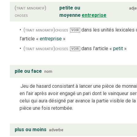
(trait minoratif)
petite ou
adje
choses
moyenne
entreprise
(trait minoratif)
choses
dans les unités lexicales 
VOIR
l’article «
entreprise
»
(trait minoratif)
choses
dans l’article «
petit
»
VOIR
pile ou face
nom
Jeu de hasard consistant à lancer une pièce de monna
en l’air après avoir engagé un pari dont le vainqueur se
celui qui aura désigné par avance la partie visible de la
pièce une fois retombée.
plus ou moins
adverbe