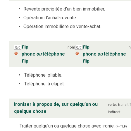
Revente précipitée d’un bien immobilier.
Opération d’achat-revente.
Opération immobilière de vente-achat.
flip
flip
nom
Q/C
Q/C
⊗
⊗
phone
ou
téléphone
phone
ou
téléphone
flip
flip
Téléphone
pliable.
Téléphone
à clapet.
ironiser à propos de, sur quelqu’un ou
verbe
transiti
quelque chose
indirect
Traiter quelqu’un ou quelque chose avec ironie.
(
in
TLF
)