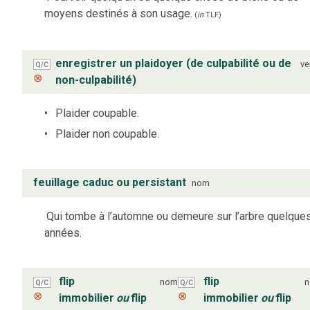
moyens destinés à son usage.
(
in
TLF
)
enregistrer un plaidoyer (de culpabilité ou de
ve
Q/C
⊗
non-culpabilité)
Plaider coupable.
Plaider non coupable.
feuillage caduc ou persistant
nom
Qui tombe à l’automne ou demeure sur l’arbre quelque
années.
flip
flip
nom
Q/C
Q/C
⊗
⊗
immobilier
ou
flip
immobilier
ou
flip