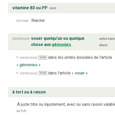
vitamine B3 ou PP
nom
biochim.
Niacine.
expression
vouer quelqu’un ou quelque
verbe
trans
chose aux
gémonies
direct
expression
dans les unités lexicales de l’article
VOIR
«
gémonies
»
expression
dans l’article «
vouer
»
VOIR
à tort ou à raison
À juste titre ou injustement, avec ou sans raison valabl
(
in
TLF
)