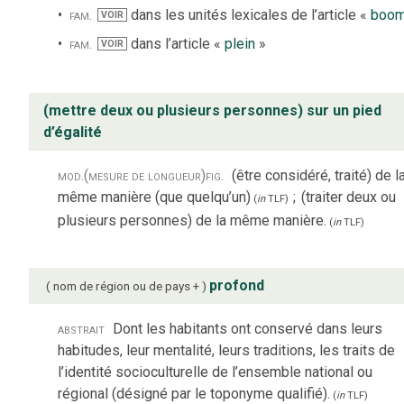
fam.
dans les unités lexicales de l’article «
boo
VOIR
fam.
dans l’article «
plein
»
VOIR
(mettre deux ou plusieurs personnes) sur un pied
d’égalité
mod.
(mesure de longueur)
fig.
(être considéré, traité) de l
même manière (que quelqu’un)
;
(traiter deux ou
(
in
TLF
)
plusieurs personnes) de la même manière.
(
in
TLF
)
profond
nom de région ou de pays +
abstrait
Dont les habitants ont conservé dans leurs
habitudes, leur mentalité, leurs traditions, les traits de
l’identité socioculturelle de l’ensemble national ou
régional (désigné par le toponyme qualifié).
(
in
TLF
)