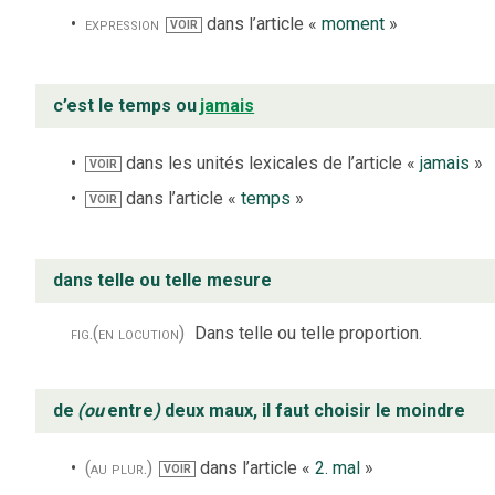
expression
dans l’article «
moment
»
VOIR
c’est le temps ou
jamais
dans les unités lexicales de l’article «
jamais
»
VOIR
dans l’article «
temps
»
VOIR
dans telle ou telle mesure
fig.
(en locution)
Dans telle ou telle proportion.
de
(ou
entre
)
deux maux, il faut choisir le moindre
(au plur.)
dans l’article «
2. mal
»
VOIR