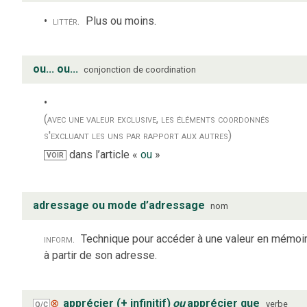
littér.
Plus ou moins.
ou... ou...
conjonction de coordination
(avec une valeur exclusive, les éléments coordonnés
s'excluant les uns par rapport aux autres)
dans l’article «
ou
»
VOIR
adressage ou mode d’adressage
nom
inform.
Technique pour accéder à une valeur en mémoi
à partir de son adresse.
⊗
apprécier (+ infinitif)
ou
apprécier que
verbe
Q/C