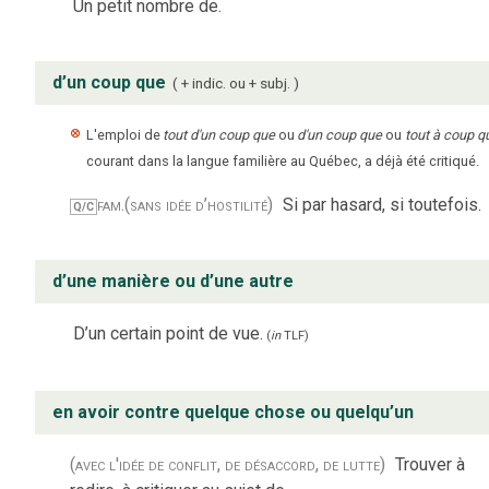
Un petit nombre de.
d’un coup que
+ indic. ou + subj.
L'emploi de
tout d'un coup que
ou
d'un coup que
ou
tout à coup q
courant dans la langue familière au Québec, a déjà été critiqué.
fam.
(sans idée d’hostilité)
Si par hasard, si toutefois.
Q/C
d’une manière ou d’une autre
D’un certain point de vue.
(
in
TLF
)
en avoir contre quelque chose ou quelqu’un
(avec l'idée de conflit, de désaccord, de lutte)
Trouver à