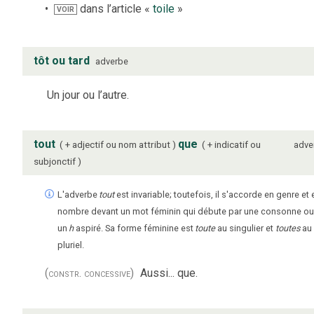
dans l’article «
toile
»
VOIR
tôt ou tard
adverbe
Un jour ou l’autre.
tout
que
+ adjectif ou nom attribut
+ indicatif ou
adve
subjonctif
L'adverbe
tout
est invariable; toutefois, il s'accorde en genre et 
nombre devant un mot féminin qui débute par une consonne ou
un
h
aspiré. Sa forme féminine est
toute
au singulier et
toutes
au
pluriel.
(constr. concessive)
Aussi... que.