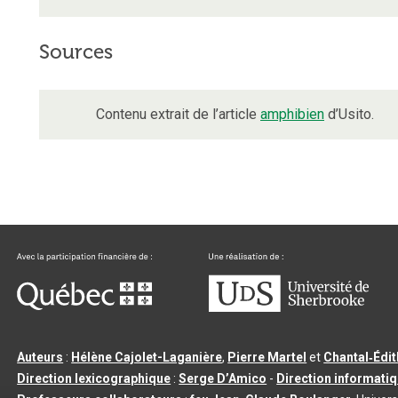
Sources
Contenu extrait de l’article
amphibien
d’Usito.
Auteurs
:
Hélène Cajolet-Laganière
,
Pierre Martel
et
Chantal‑Édi
Direction lexicographique
:
Serge D’Amico
-
Direction informati