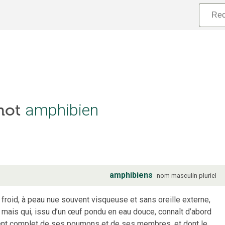
 mot
amphibien
amphibiens
nom
masculin
pluriel
 froid, à peau nue souvent visqueuse et sans oreille externe,
, mais qui, issu d’un œuf pondu en eau douce, connaît d’abord
ent complet de ses poumons et de ses membres, et dont le