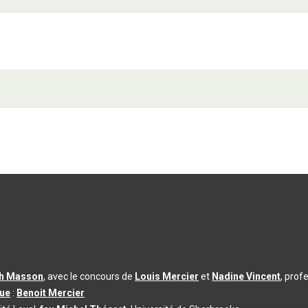
th Masson
, avec le concours de
Louis Mercier
et
Nadine Vincent
, prof
que
:
Benoit Mercier