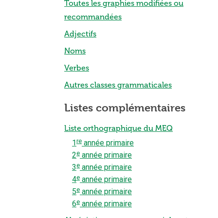
Toutes les graphies modifiées ou
recommandées
Adjectifs
Noms
Verbes
Autres classes grammaticales
Listes complémentaires
Liste orthographique du MEQ
re
1
année primaire
e
2
année primaire
e
3
année primaire
e
4
année primaire
e
5
année primaire
e
6
année primaire