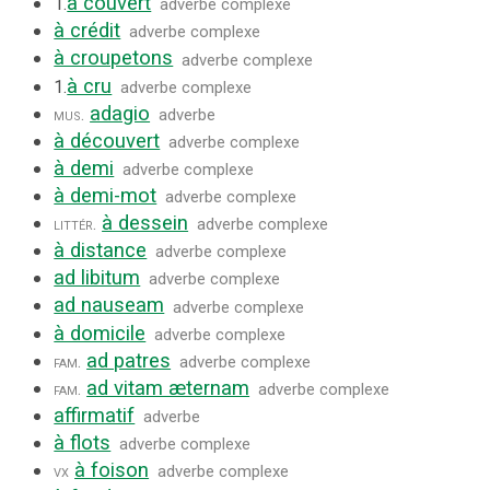
à couvert
1.
adverbe complexe
à crédit
adverbe complexe
à croupetons
adverbe complexe
à cru
1.
adverbe complexe
adagio
mus.
adverbe
à découvert
adverbe complexe
à demi
adverbe complexe
à demi-mot
adverbe complexe
à dessein
littér.
adverbe complexe
à distance
adverbe complexe
ad libitum
adverbe complexe
ad nauseam
adverbe complexe
à domicile
adverbe complexe
ad patres
fam.
adverbe complexe
ad vitam æternam
fam.
adverbe complexe
affirmatif
adverbe
à flots
adverbe complexe
à foison
vx
adverbe complexe