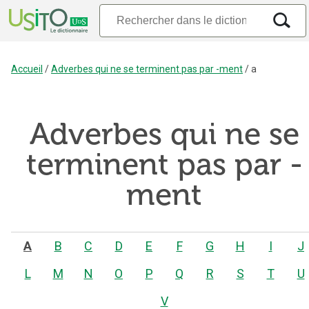
Accueil
/
Adverbes qui ne se terminent pas par -ment
/
a
Adverbes qui ne se
terminent pas par -
ment
A
B
C
D
E
F
G
H
I
J
L
M
N
O
P
Q
R
S
T
U
V