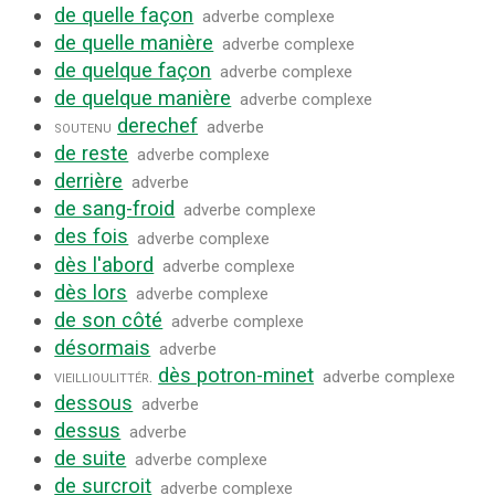
de quelle façon
adverbe complexe
de quelle manière
adverbe complexe
de quelque façon
adverbe complexe
de quelque manière
adverbe complexe
derechef
soutenu
adverbe
de reste
adverbe complexe
derrière
adverbe
de sang-froid
adverbe complexe
des fois
adverbe complexe
dès l'abord
adverbe complexe
dès lors
adverbe complexe
de son côté
adverbe complexe
désormais
adverbe
dès potron-minet
vieilli
ou
littér.
adverbe complexe
dessous
adverbe
dessus
adverbe
de suite
adverbe complexe
de surcroit
adverbe complexe