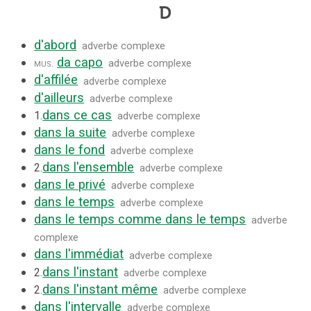
D
d'abord
adverbe complexe
da capo
mus.
adverbe complexe
d'affilée
adverbe complexe
d'ailleurs
adverbe complexe
dans ce cas
1.
adverbe complexe
dans la suite
adverbe complexe
dans le fond
adverbe complexe
dans l'ensemble
2.
adverbe complexe
dans le privé
adverbe complexe
dans le temps
adverbe complexe
dans le temps comme dans le temps
adverbe
complexe
dans l'immédiat
adverbe complexe
dans l'instant
2.
adverbe complexe
dans l'instant même
2.
adverbe complexe
dans l'intervalle
adverbe complexe