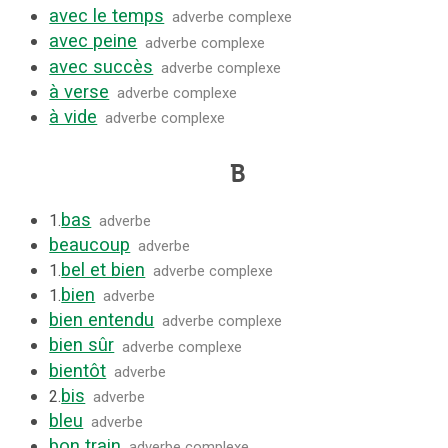
avec le temps
adverbe complexe
avec peine
adverbe complexe
avec succès
adverbe complexe
à verse
adverbe complexe
à vide
adverbe complexe
B
bas
1.
adverbe
beaucoup
adverbe
bel et bien
1.
adverbe complexe
bien
1.
adverbe
bien entendu
adverbe complexe
bien sûr
adverbe complexe
bientôt
adverbe
bis
2.
adverbe
bleu
adverbe
bon train
adverbe complexe