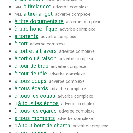
à tirelarigot
fam.
adverbe complexe
à tire-larigot
fam.
adverbe complexe
à titre documentaire
adverbe complexe
à titre honorifique
adverbe complexe
à torrents
adverbe complexe
à tort
adverbe complexe
à tort et à travers
adverbe complexe
à tort ou à raison
adverbe complexe
à tour de bras
adverbe complexe
à tour de rôle
adverbe complexe
à tous coups
adverbe complexe
à tous égards
adverbe complexe
à tous les coups
adverbe complexe
à tous les échos
1.
adverbe complexe
à tous les égards
adverbe complexe
à tous moments
adverbe complexe
à tout bout de champ
1.
adverbe complexe