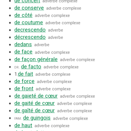
de concert
adverbe complexe
de conserve
adverbe complexe
de côté
adverbe complexe
de coutume
adverbe complexe
decrescendo
adverbe
décrescendo
adverbe
dedans
adverbe
de face
adverbe complexe
de façon générale
adverbe complexe
de facto
dr.
adverbe complexe
de fait
1.
adverbe complexe
de force
adverbe complexe
de front
adverbe complexe
de gaieté de cœur
adverbe complexe
de gaité de cœur
adverbe complexe
de gaîté de cœur
adverbe complexe
de guingois
fam.
adverbe complexe
de haut
adverbe complexe