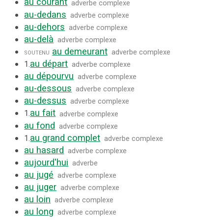
au courant
adverbe complexe
au-dedans
adverbe complexe
au-dehors
adverbe complexe
au-delà
adverbe complexe
au demeurant
soutenu
adverbe complexe
au départ
1.
adverbe complexe
au dépourvu
adverbe complexe
au-dessous
adverbe complexe
au-dessus
adverbe complexe
au fait
1.
adverbe complexe
au fond
adverbe complexe
au grand complet
1.
adverbe complexe
au hasard
adverbe complexe
aujourd'hui
adverbe
au jugé
adverbe complexe
au juger
adverbe complexe
au loin
adverbe complexe
au long
adverbe complexe