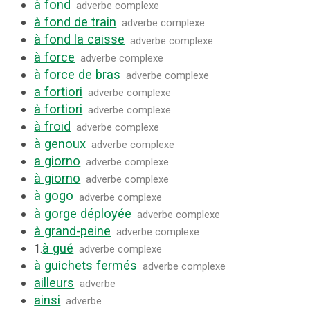
à fond
adverbe complexe
à fond de train
adverbe complexe
à fond la caisse
adverbe complexe
à force
adverbe complexe
à force de bras
adverbe complexe
a fortiori
adverbe complexe
à fortiori
adverbe complexe
à froid
adverbe complexe
à genoux
adverbe complexe
a giorno
adverbe complexe
à giorno
adverbe complexe
à gogo
adverbe complexe
à gorge déployée
adverbe complexe
à grand-peine
adverbe complexe
à gué
1.
adverbe complexe
à guichets fermés
adverbe complexe
ailleurs
adverbe
ainsi
adverbe