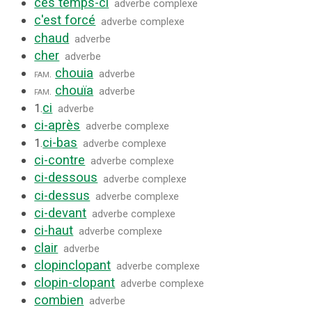
ces temps-ci
adverbe complexe
c'est forcé
adverbe complexe
chaud
adverbe
cher
adverbe
chouia
fam.
adverbe
chouïa
fam.
adverbe
ci
1.
adverbe
ci-après
adverbe complexe
ci-bas
1.
adverbe complexe
ci-contre
adverbe complexe
ci-dessous
adverbe complexe
ci-dessus
adverbe complexe
ci-devant
adverbe complexe
ci-haut
adverbe complexe
clair
adverbe
clopinclopant
adverbe complexe
clopin-clopant
adverbe complexe
combien
adverbe