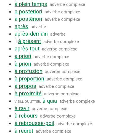
à plein temps
adverbe complexe
a posteriori
adverbe complexe
à postériori
adverbe complexe
après
adverbe
après-demain
adverbe
à présent
1.
adverbe complexe
après tout
adverbe complexe
a priori
adverbe complexe
à priori
adverbe complexe
à profusion
adverbe complexe
à proportion
adverbe complexe
à propos
adverbe complexe
à proximité
adverbe complexe
à quia
vieilli
ou
littér.
adverbe complexe
à ravir
adverbe complexe
à rebours
adverbe complexe
à rebrousse-poil
adverbe complexe
à regret
adverbe complexe