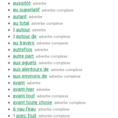
aussitôt
adverbe
au superlatif
adverbe complexe
autant
adverbe
au total
adverbe complexe
autour
2.
adverbe
autour de
2.
adverbe complexe
au travers
adverbe complexe
autrefois
adverbe
autre part
adverbe complexe
aux aguets
adverbe complexe
aux alentours de
adverbe complexe
aux environs de
adverbe complexe
avant
adverbe
avant-hier
adverbe
avant tout
adverbe complexe
avant toute chose
adverbe complexe
à vau-l'eau
adverbe complexe
avec fruit
1.
adverbe complexe