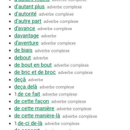
d'autant plus
adverbe complexe
d'autorité
adverbe complexe
d'autre part
adverbe complexe
d’avance
adverbe complexe
davantage
adverbe
d’aventure
adverbe complexe
de biais
adverbe complexe
debout
adverbe
de bout en bout
adverbe complexe
de bric et de broc
adverbe complexe
deçà
adverbe
deça delà
adverbe complexe
de ce fait
1.
adverbe complexe
de cette façon
adverbe complexe
de cette manière
adverbe complexe
de cette manière-là
adverbe complexe
de-ci de-là
1.
adverbe complexe