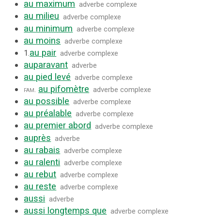
au maximum
adverbe complexe
au milieu
adverbe complexe
au minimum
adverbe complexe
au moins
adverbe complexe
au pair
1.
adverbe complexe
auparavant
adverbe
au pied levé
adverbe complexe
au pifomètre
fam.
adverbe complexe
au possible
adverbe complexe
au préalable
adverbe complexe
au premier abord
adverbe complexe
auprès
adverbe
au rabais
adverbe complexe
au ralenti
adverbe complexe
au rebut
adverbe complexe
au reste
adverbe complexe
aussi
adverbe
aussi longtemps que
adverbe complexe