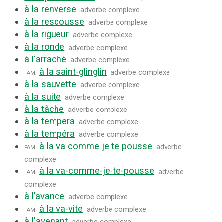
à la renverse
adverbe complexe
à la rescousse
adverbe complexe
à la rigueur
adverbe complexe
à la ronde
adverbe complexe
à l'arraché
adverbe complexe
à la saint-glinglin
fam.
adverbe complexe
à la sauvette
adverbe complexe
à la suite
adverbe complexe
à la tâche
adverbe complexe
à la tempera
adverbe complexe
à la tempéra
adverbe complexe
à la va comme je te pousse
fam.
adverbe
complexe
à la va-comme-je-te-pousse
fam.
adverbe
complexe
à l’avance
adverbe complexe
à la va-vite
fam.
adverbe complexe
à l'avenant
adverbe complexe