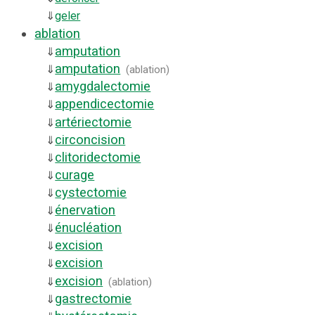
⇓
geler
ablation
amputation
⇓
amputation
⇓
(
ablation
)
amygdalectomie
⇓
appendicectomie
⇓
artériectomie
⇓
circoncision
⇓
clitoridectomie
⇓
curage
⇓
cystectomie
⇓
énervation
⇓
énucléation
⇓
excision
⇓
excision
⇓
excision
⇓
(
ablation
)
gastrectomie
⇓