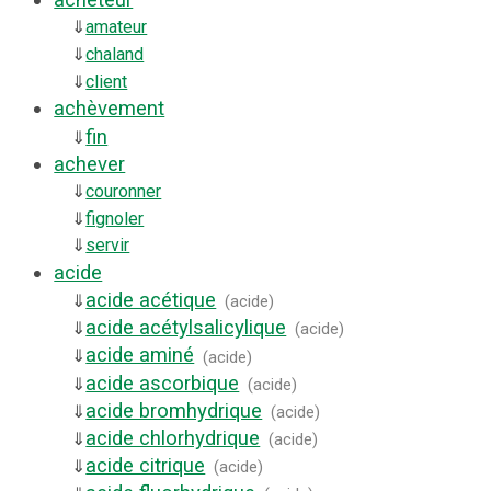
⇓
amateur
⇓
chaland
⇓
client
achèvement
fin
⇓
achever
⇓
couronner
⇓
fignoler
⇓
servir
acide
acide acétique
⇓
(
acide
)
acide acétylsalicylique
⇓
(
acide
)
acide aminé
⇓
(
acide
)
acide ascorbique
⇓
(
acide
)
acide bromhydrique
⇓
(
acide
)
acide chlorhydrique
⇓
(
acide
)
acide citrique
⇓
(
acide
)