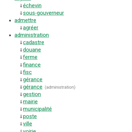
échevin
⇓
sous-gouverneur
⇓
admettre
agréer
⇓
administration
cadastre
⇓
douane
⇓
ferme
⇓
finance
⇓
fisc
⇓
gérance
⇓
gérance
⇓
(
administration
)
gestion
⇓
mairie
⇓
municipalité
⇓
poste
⇓
ville
⇓
voirie
⇓