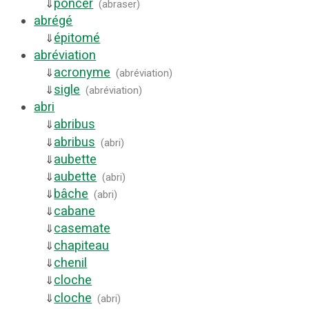
poncer
⇓
(
abraser
)
abrégé
épitomé
⇓
abréviation
acronyme
⇓
(
abréviation
)
sigle
⇓
(
abréviation
)
abri
abribus
⇓
abribus
⇓
(
abri
)
aubette
⇓
aubette
⇓
(
abri
)
bâche
⇓
(
abri
)
cabane
⇓
casemate
⇓
chapiteau
⇓
chenil
⇓
cloche
⇓
cloche
⇓
(
abri
)