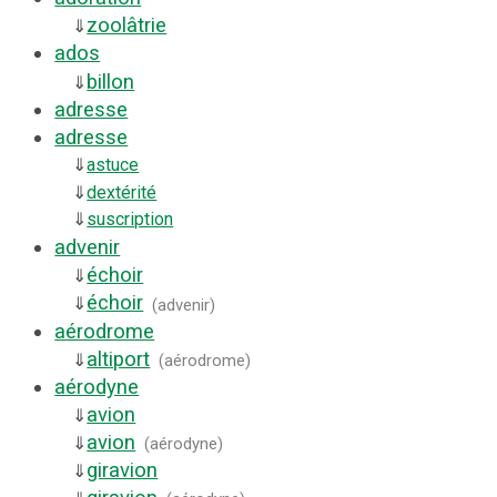
zoolâtrie
⇓
ados
billon
⇓
adresse
adresse
⇓
astuce
⇓
dextérité
⇓
suscription
advenir
échoir
⇓
échoir
⇓
(
advenir
)
aérodrome
altiport
⇓
(
aérodrome
)
aérodyne
avion
⇓
avion
⇓
(
aérodyne
)
giravion
⇓