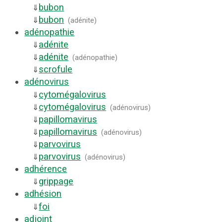
bubon
⇓
bubon
⇓
(
adénite
)
adénopathie
adénite
⇓
adénite
⇓
(
adénopathie
)
scrofule
⇓
adénovirus
cytomégalovirus
⇓
cytomégalovirus
⇓
(
adénovirus
)
papillomavirus
⇓
papillomavirus
⇓
(
adénovirus
)
parvovirus
⇓
parvovirus
⇓
(
adénovirus
)
adhérence
grippage
⇓
adhésion
foi
⇓
adjoint