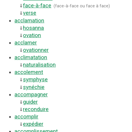
face-à-face
⇓
(
face-à-face ou face à face
)
verse
⇓
acclamation
hosanna
⇓
ovation
⇓
acclamer
ovationner
⇓
acclimatation
naturalisation
⇓
accolement
symphyse
⇓
synéchie
⇓
accompagner
guider
⇓
reconduire
⇓
accomplir
expédier
⇓
accomplissement