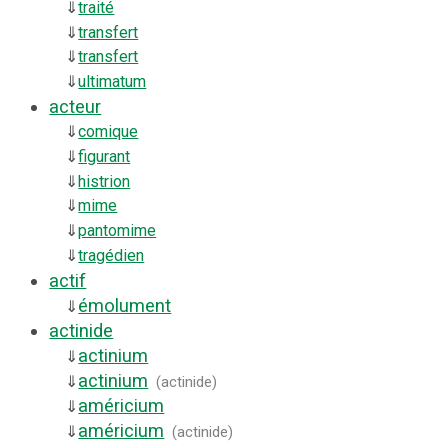
⇓
traité
⇓
transfert
⇓
transfert
⇓
ultimatum
acteur
⇓
comique
⇓
figurant
⇓
histrion
⇓
mime
⇓
pantomime
⇓
tragédien
actif
émolument
⇓
actinide
actinium
⇓
actinium
⇓
(
actinide
)
américium
⇓
américium
⇓
(
actinide
)