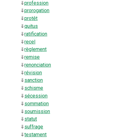
⇓
profession
⇓
prorogation
⇓
protêt
⇓
quitus
⇓
ratification
⇓
recel
⇓
règlement
⇓
remise
⇓
renonciation
⇓
révision
⇓
sanction
⇓
schisme
⇓
sécession
⇓
sommation
⇓
soumission
⇓
statut
⇓
suffrage
⇓
testament