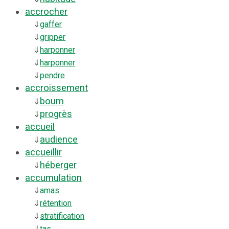
accrocher
⇓
gaffer
⇓
gripper
⇓
harponner
⇓
harponner
⇓
pendre
accroissement
boum
⇓
progrès
⇓
accueil
audience
⇓
accueillir
héberger
⇓
accumulation
⇓
amas
⇓
rétention
⇓
stratification
⇓
tas