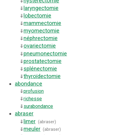
hystérectomie
⇓
laryngectomie
⇓
lobectomie
⇓
mammectomie
⇓
myomectomie
⇓
néphrectomie
⇓
ovariectomie
⇓
pneumonectomie
⇓
prostatectomie
⇓
splénectomie
⇓
thyroïdectomie
⇓
abondance
⇓
profusion
⇓
richesse
⇓
surabondance
abraser
limer
⇓
(
abraser
)
meuler
⇓
(
abraser
)