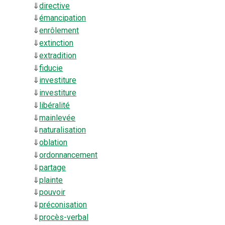
⇓
directive
⇓
émancipation
⇓
enrôlement
⇓
extinction
⇓
extradition
⇓
fiducie
⇓
investiture
⇓
investiture
⇓
libéralité
⇓
mainlevée
⇓
naturalisation
⇓
oblation
⇓
ordonnancement
⇓
partage
⇓
plainte
⇓
pouvoir
⇓
préconisation
⇓
procès-verbal