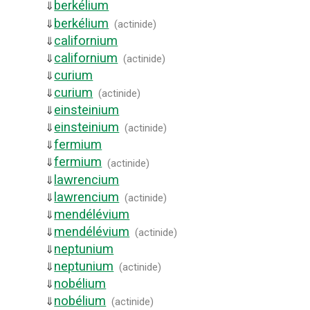
berkélium
⇓
berkélium
⇓
(
actinide
)
californium
⇓
californium
⇓
(
actinide
)
curium
⇓
curium
⇓
(
actinide
)
einsteinium
⇓
einsteinium
⇓
(
actinide
)
fermium
⇓
fermium
⇓
(
actinide
)
lawrencium
⇓
lawrencium
⇓
(
actinide
)
mendélévium
⇓
mendélévium
⇓
(
actinide
)
neptunium
⇓
neptunium
⇓
(
actinide
)
nobélium
⇓
nobélium
⇓
(
actinide
)