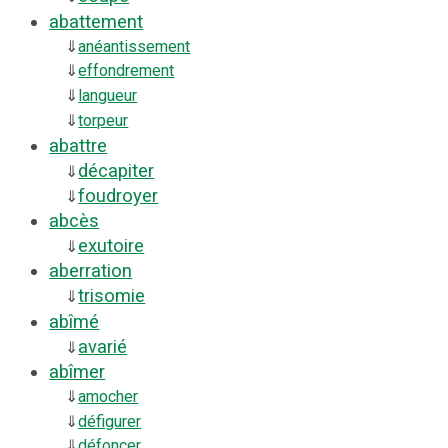
abattement
⇓
anéantissement
⇓
effondrement
⇓
langueur
⇓
torpeur
abattre
décapiter
⇓
foudroyer
⇓
abcès
exutoire
⇓
aberration
trisomie
⇓
abîmé
avarié
⇓
abîmer
⇓
amocher
⇓
défigurer
⇓
défoncer