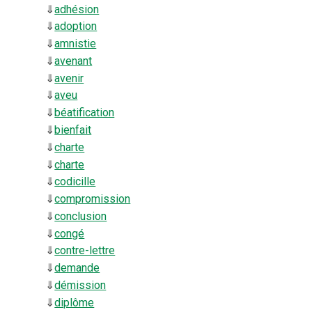
⇓
adhésion
⇓
adoption
⇓
amnistie
⇓
avenant
⇓
avenir
⇓
aveu
⇓
béatification
⇓
bienfait
⇓
charte
⇓
charte
⇓
codicille
⇓
compromission
⇓
conclusion
⇓
congé
⇓
contre-lettre
⇓
demande
⇓
démission
⇓
diplôme