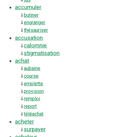
accumuler
⇓
butiner
⇓
engranger
⇓
thésauriser
accusation
calomnie
⇓
stigmatisation
⇓
achat
⇓
aubaine
⇓
course
⇓
emplette
⇓
provision
⇓
remploi
⇓
report
⇓
téléachat
acheter
surpayer
⇓
acheteur