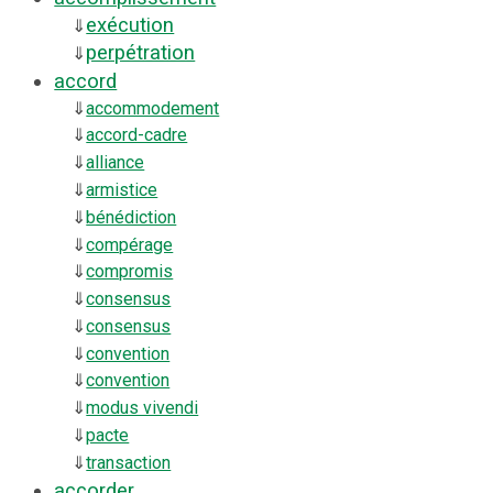
exécution
⇓
perpétration
⇓
accord
⇓
accommodement
⇓
accord-cadre
⇓
alliance
⇓
armistice
⇓
bénédiction
⇓
compérage
⇓
compromis
⇓
consensus
⇓
consensus
⇓
convention
⇓
convention
⇓
modus vivendi
⇓
pacte
⇓
transaction
accorder