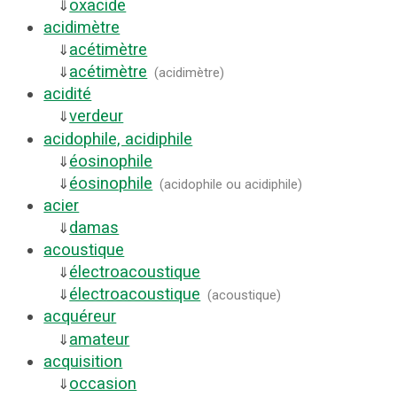
oxacide
⇓
acidimètre
acétimètre
⇓
acétimètre
⇓
(
acidimètre
)
acidité
verdeur
⇓
acidophile, acidiphile
éosinophile
⇓
éosinophile
⇓
(
acidophile ou acidiphile
)
acier
damas
⇓
acoustique
électroacoustique
⇓
électroacoustique
⇓
(
acoustique
)
acquéreur
amateur
⇓
acquisition
occasion
⇓