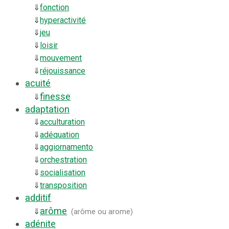
⇓
fonction
⇓
hyperactivité
⇓
jeu
⇓
loisir
⇓
mouvement
⇓
réjouissance
acuité
finesse
⇓
adaptation
⇓
acculturation
⇓
adéquation
⇓
aggiornamento
⇓
orchestration
⇓
socialisation
⇓
transposition
additif
arôme
⇓
(
arôme ou arome
)
adénite