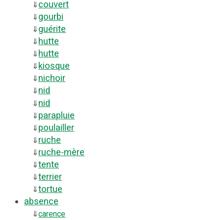
couvert
⇓
gourbi
⇓
guérite
⇓
hutte
⇓
hutte
⇓
kiosque
⇓
nichoir
⇓
nid
⇓
nid
⇓
parapluie
⇓
poulailler
⇓
ruche
⇓
ruche-mère
⇓
tente
⇓
terrier
⇓
tortue
⇓
absence
⇓
carence