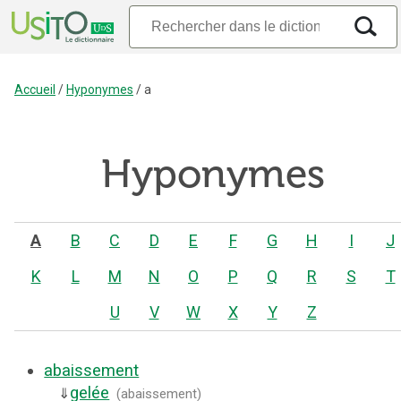
Accueil
/
Hyponymes
/
a
Hyponymes
A
B
C
D
E
F
G
H
I
J
K
L
M
N
O
P
Q
R
S
T
U
V
W
X
Y
Z
abaissement
gelée
⇓
(
abaissement
)