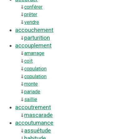
⇓
conférer
⇓
prêter
⇓
vendre
accouchement
parturition
⇓
accouplement
⇓
amarrage
⇓
coït
⇓
copulation
⇓
copulation
⇓
monte
⇓
pariade
⇓
saillie
accoutrement
mascarade
⇓
accoutumance
assuétude
⇓
habitude
⇓