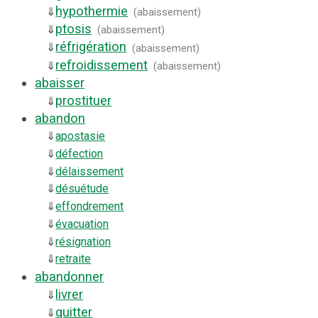
hypothermie
⇓
(
abaissement
)
ptosis
⇓
(
abaissement
)
réfrigération
⇓
(
abaissement
)
refroidissement
⇓
(
abaissement
)
abaisser
prostituer
⇓
abandon
⇓
apostasie
⇓
défection
⇓
délaissement
⇓
désuétude
⇓
effondrement
⇓
évacuation
⇓
résignation
⇓
retraite
abandonner
livrer
⇓
quitter
⇓