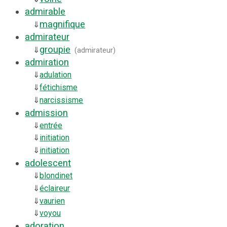
admirable
magnifique
⇓
admirateur
groupie
⇓
(
admirateur
)
admiration
⇓
adulation
⇓
fétichisme
⇓
narcissisme
admission
⇓
entrée
⇓
initiation
⇓
initiation
adolescent
⇓
blondinet
⇓
éclaireur
⇓
vaurien
⇓
voyou
adoration