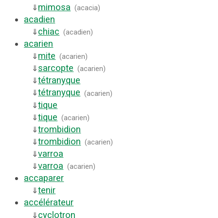
mimosa
⇓
(
acacia
)
acadien
chiac
⇓
(
acadien
)
acarien
mite
⇓
(
acarien
)
sarcopte
⇓
(
acarien
)
tétranyque
⇓
tétranyque
⇓
(
acarien
)
tique
⇓
tique
⇓
(
acarien
)
trombidion
⇓
trombidion
⇓
(
acarien
)
varroa
⇓
varroa
⇓
(
acarien
)
accaparer
tenir
⇓
accélérateur
cyclotron
⇓