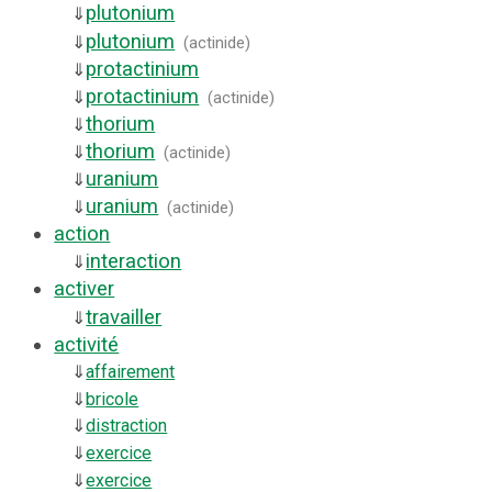
plutonium
⇓
plutonium
⇓
(
actinide
)
protactinium
⇓
protactinium
⇓
(
actinide
)
thorium
⇓
thorium
⇓
(
actinide
)
uranium
⇓
uranium
⇓
(
actinide
)
action
interaction
⇓
activer
travailler
⇓
activité
⇓
affairement
⇓
bricole
⇓
distraction
⇓
exercice
⇓
exercice