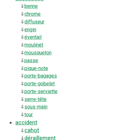
⇓
benne
⇓
chrome
⇓
diffuseur
⇓
engin
⇓
éventail
⇓
moulinet
⇓
mousqueton
⇓
passe
⇓
pique-note
⇓
porte-bagages
⇓
porte-gobelet
⇓
porte-serviette
⇓
serre-tête
⇓
sous-main
⇓
tour
accident
cahot
⇓
déraillement
⇓