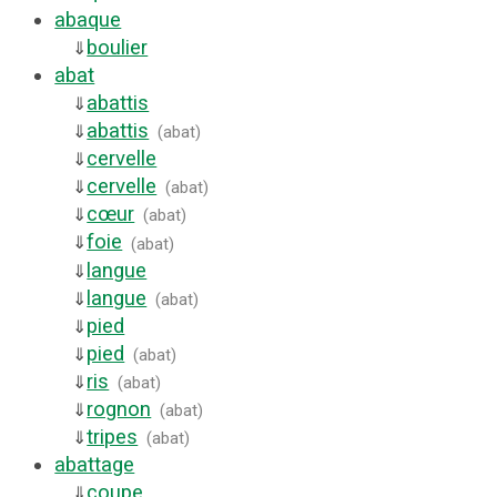
abaque
boulier
⇓
abat
abattis
⇓
abattis
⇓
(
abat
)
cervelle
⇓
cervelle
⇓
(
abat
)
cœur
⇓
(
abat
)
foie
⇓
(
abat
)
langue
⇓
langue
⇓
(
abat
)
pied
⇓
pied
⇓
(
abat
)
ris
⇓
(
abat
)
rognon
⇓
(
abat
)
tripes
⇓
(
abat
)
abattage
coupe
⇓