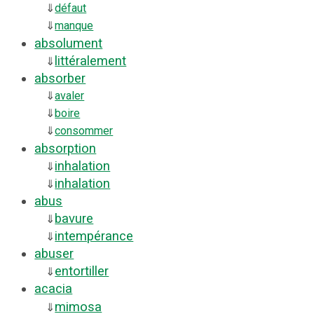
⇓
défaut
⇓
manque
absolument
littéralement
⇓
absorber
⇓
avaler
⇓
boire
⇓
consommer
absorption
inhalation
⇓
inhalation
⇓
abus
bavure
⇓
intempérance
⇓
abuser
entortiller
⇓
acacia
mimosa
⇓