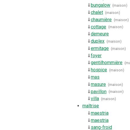
⇓
bungalow
(
maison
)
⇓
chalet
(
maison
)
⇓
chaumière
(
maison
)
⇓
cottage
(
maison
)
⇓
demeure
⇓
duplex
(
maison
)
⇓
ermitage
(
maison
)
⇓
foyer
⇓
gentilhommière
(
ma
⇓
hospice
(
maison
)
⇓
mas
⇓
masure
(
maison
)
⇓
pavillon
(
maison
)
⇓
villa
(
maison
)
maîtrise
⇓
maestria
⇓
maestria
⇓
sang-froid