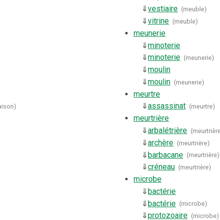
⇓
vestiaire
(
meuble
)
⇓
vitrine
(
meuble
)
meunerie
⇓
minoterie
⇓
minoterie
(
meunerie
)
⇓
moulin
⇓
moulin
(
meunerie
)
meurtre
⇓
assassinat
ison
)
(
meurtre
)
meurtrière
⇓
arbalétrière
(
meurtrièr
⇓
archère
(
meurtrière
)
⇓
barbacane
(
meurtrière
)
⇓
créneau
(
meurtrière
)
microbe
⇓
bactérie
⇓
bactérie
(
microbe
)
⇓
protozoaire
(
microbe
)