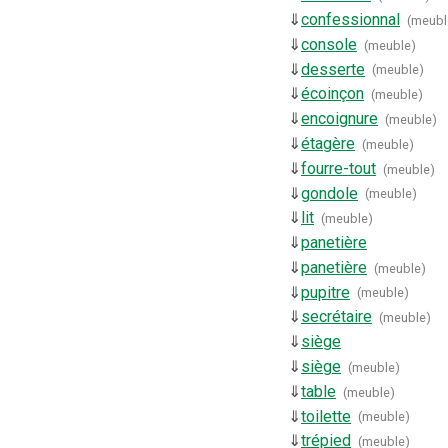
⇓
confessionnal
(
meubl
⇓
console
(
meuble
)
⇓
desserte
(
meuble
)
⇓
écoinçon
(
meuble
)
⇓
encoignure
(
meuble
)
⇓
étagère
(
meuble
)
⇓
fourre-tout
(
meuble
)
⇓
gondole
(
meuble
)
⇓
lit
(
meuble
)
⇓
panetière
⇓
panetière
(
meuble
)
⇓
pupitre
(
meuble
)
⇓
secrétaire
(
meuble
)
⇓
siège
⇓
siège
(
meuble
)
⇓
table
(
meuble
)
⇓
toilette
(
meuble
)
⇓
trépied
(
meuble
)