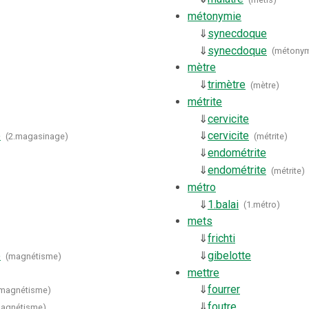
métonymie
⇓
synecdoque
⇓
synecdoque
(
métonym
mètre
⇓
trimètre
(
mètre
)
métrite
⇓
cervicite
e
⇓
cervicite
(
2.magasinage
)
(
métrite
)
⇓
endométrite
⇓
endométrite
(
métrite
)
métro
⇓
1.
balai
(
1.métro
)
mets
⇓
frichti
e
⇓
gibelotte
(
magnétisme
)
mettre
⇓
fourrer
magnétisme
)
⇓
foutre
agnétisme
)