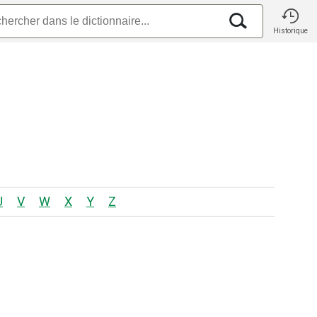
Historique
U
V
W
X
Y
Z