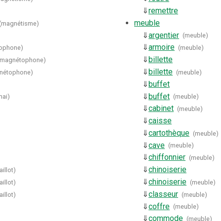
⇓
remettre
meuble
(
magnétisme
)
⇓
argentier
(
meuble
)
⇓
armoire
ophone
)
(
meuble
)
⇓
billette
magnétophone
)
⇓
billette
nétophone
)
(
meuble
)
⇓
buffet
⇓
buffet
mai
)
(
meuble
)
⇓
cabinet
(
meuble
)
⇓
caisse
⇓
cartothèque
(
meuble
)
⇓
cave
(
meuble
)
⇓
chiffonnier
(
meuble
)
⇓
chinoiserie
illot
)
⇓
chinoiserie
illot
)
(
meuble
)
⇓
classeur
illot
)
(
meuble
)
⇓
coffre
(
meuble
)
⇓
commode
(
meuble
)