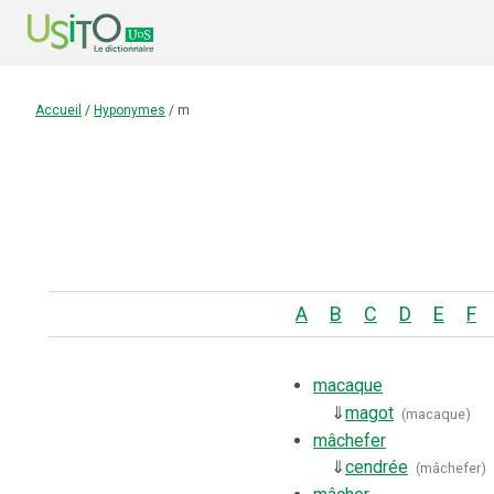
Accueil
/
Hyponymes
/
m
A
B
C
D
E
F
macaque
⇓
magot
(
macaque
)
mâchefer
⇓
cendrée
(
mâchefer
)