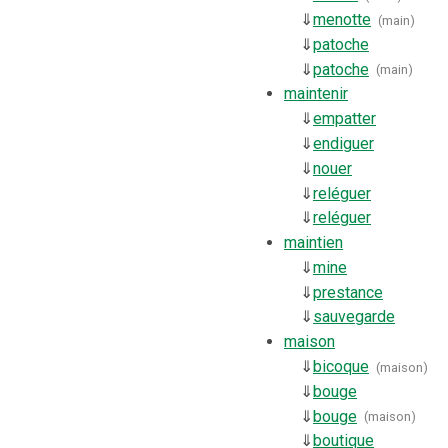
⇓
menotte
(
main
)
⇓
patoche
⇓
patoche
(
main
)
maintenir
⇓
empatter
⇓
endiguer
⇓
nouer
⇓
reléguer
⇓
reléguer
maintien
⇓
mine
⇓
prestance
⇓
sauvegarde
maison
⇓
bicoque
(
maison
)
⇓
bouge
⇓
bouge
(
maison
)
⇓
boutique