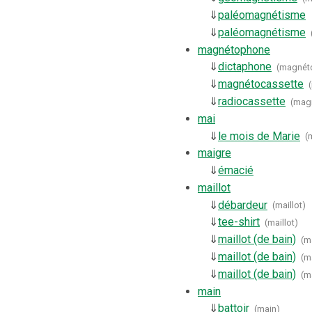
⇓
paléomagnétisme
⇓
paléomagnétisme
magnétophone
⇓
dictaphone
(
magnét
⇓
magnétocassette
(
⇓
radiocassette
(
mag
mai
⇓
le mois de Marie
(
maigre
⇓
émacié
maillot
⇓
débardeur
(
maillot
)
⇓
tee-shirt
(
maillot
)
⇓
maillot (de bain)
(
ma
⇓
maillot (de bain)
(
ma
⇓
maillot (de bain)
(
ma
main
⇓
battoir
(
main
)