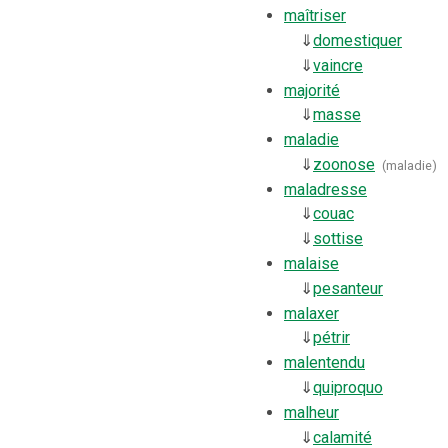
maîtriser
⇓
domestiquer
⇓
vaincre
majorité
⇓
masse
maladie
⇓
zoonose
(
maladie
)
maladresse
⇓
couac
⇓
sottise
malaise
⇓
pesanteur
malaxer
⇓
pétrir
malentendu
⇓
quiproquo
malheur
⇓
calamité