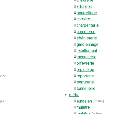
⇓
armurerie
⇓
artisanat
⇓
bourrellerie
⇓
carrière
⇓
charpenterie
⇓
commerce
⇓
ébénisterie
⇓
gardiennage
⇓
habillement
⇓
menuiserie
⇓
orfèvrerie
⇓
orpaillage
⇓
reportage
ner
)
⇓
serrurerie
⇓
tonnellerie
métis
⇓
eurasien
ge
)
(
métis
)
⇓
mulâtre
⇓
mulâtre
(
métis
)