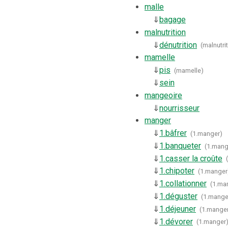
malle
⇓
bagage
malnutrition
⇓
dénutrition
(
malnutri
mamelle
⇓
pis
(
mamelle
)
⇓
sein
mangeoire
⇓
nourrisseur
manger
⇓
1.
bâfrer
(
1.manger
)
⇓
1.
banqueter
(
1.mang
⇓
1.
casser la croûte
⇓
1.
chipoter
(
1.manger
⇓
1.
collationner
(
1.ma
⇓
1.
déguster
(
1.mange
⇓
1.
déjeuner
(
1.mange
⇓
1.
dévorer
(
1.manger