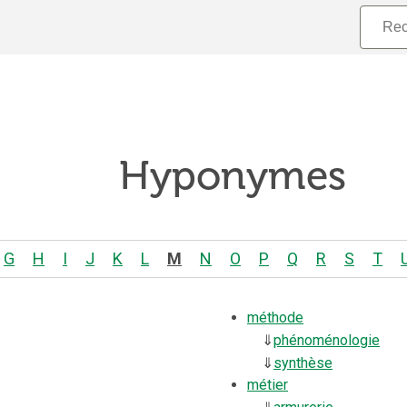
Hyponymes
G
H
I
J
K
L
M
N
O
P
Q
R
S
T
méthode
⇓
phénoménologie
⇓
synthèse
métier