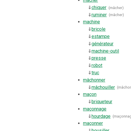
mâcher
⇓
chiquer
(
mâcher
)
⇓
ruminer
(
mâcher
)
machine
⇓
bricole
⇓
estampe
⇓
générateur
⇓
machine-outil
⇓
presse
⇓
robot
⇓
truc
mâchonner
⇓
mâchouiller
(
mâchon
maçon
⇓
briqueteur
maçonnage
⇓
hourdage
(
maçonna
maçonner
⇓
bousiller