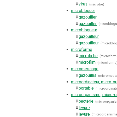
⇓
virus
(
microbe
)
microbloguer
⇓
gazouiller
⇓
gazouiller
(
microblogu
microblogueur
⇓
gazouilleur
⇓
gazouilleur
(
microblo
microforme
⇓
microfiche
(
microform
⇓
microfilm
(
microforme
micromessage
⇓
gazouillis
(
micromess
microordinateur, micro-or
⇓
portable
(
microordinate
microorganisme, micro-
⇓
bactérie
(
microorganis
⇓
levure
⇓
levure
(
microorganisme