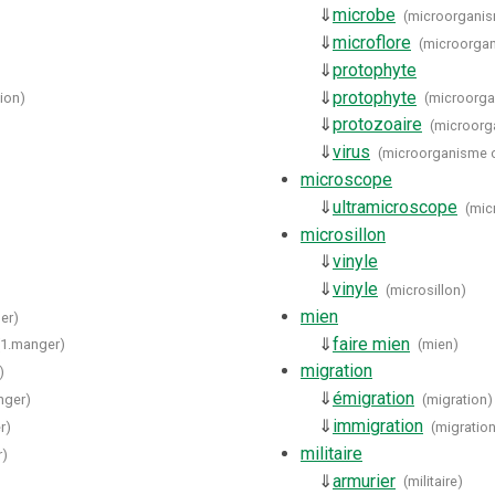
⇓
microbe
(
microorganis
⇓
microflore
(
microorga
⇓
protophyte
⇓
protophyte
tion
)
(
microorga
⇓
protozoaire
(
microorg
⇓
virus
(
microorganisme 
microscope
⇓
ultramicroscope
(
mic
microsillon
⇓
vinyle
⇓
vinyle
(
microsillon
)
mien
er
)
⇓
faire mien
(
1.manger
)
(
mien
)
migration
)
⇓
émigration
nger
)
(
migration
)
⇓
immigration
r
)
(
migratio
militaire
r
)
⇓
armurier
)
(
militaire
)