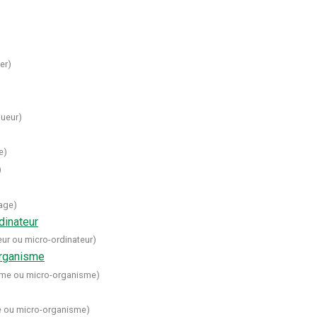
er
)
gueur
)
e
)
)
age
)
dinateur
ur ou micro-ordinateur
)
organisme
me ou micro-organisme
)
 ou micro-organisme
)