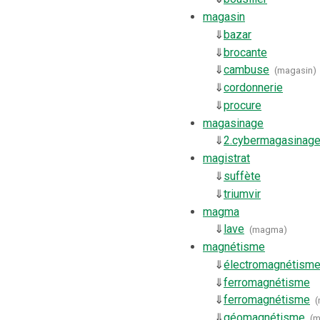
magasin
⇓
bazar
⇓
brocante
⇓
cambuse
(
magasin
)
⇓
cordonnerie
⇓
procure
magasinage
⇓
2.
cybermagasinag
magistrat
⇓
suffète
⇓
triumvir
magma
⇓
lave
(
magma
)
magnétisme
⇓
électromagnétism
⇓
ferromagnétisme
⇓
ferromagnétisme
(
⇓
géomagnétisme
(
m