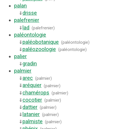
palan
drisse
⇓
palefrenier
lad
⇓
(
palefrenier
)
paléontologie
paléobotanique
⇓
(
paléontologie
)
paléozoologie
⇓
(
paléontologie
)
palier
gradin
⇓
palmier
arec
⇓
(
palmier
)
aréquier
⇓
(
palmier
)
chamérops
⇓
(
palmier
)
cocotier
⇓
(
palmier
)
dattier
⇓
(
palmier
)
latanier
⇓
(
palmier
)
palmiste
⇓
(
palmier
)
phénix
⇓