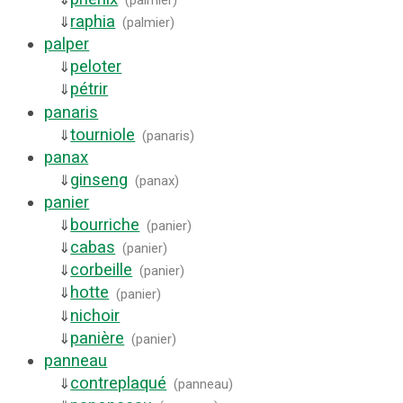
(
palmier
)
raphia
⇓
(
palmier
)
palper
peloter
⇓
pétrir
⇓
panaris
tourniole
⇓
(
panaris
)
panax
ginseng
⇓
(
panax
)
panier
bourriche
⇓
(
panier
)
cabas
⇓
(
panier
)
corbeille
⇓
(
panier
)
hotte
⇓
(
panier
)
nichoir
⇓
panière
⇓
(
panier
)
panneau
contreplaqué
⇓
(
panneau
)