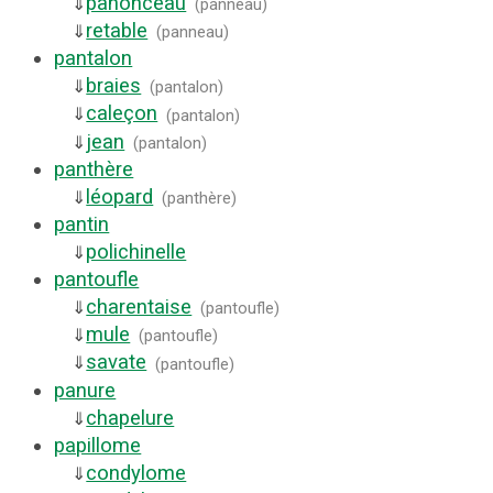
panonceau
⇓
(
panneau
)
retable
⇓
(
panneau
)
pantalon
braies
⇓
(
pantalon
)
caleçon
⇓
(
pantalon
)
jean
⇓
(
pantalon
)
panthère
léopard
⇓
(
panthère
)
pantin
polichinelle
⇓
pantoufle
charentaise
⇓
(
pantoufle
)
mule
⇓
(
pantoufle
)
savate
⇓
(
pantoufle
)
panure
chapelure
⇓
papillome
condylome
⇓