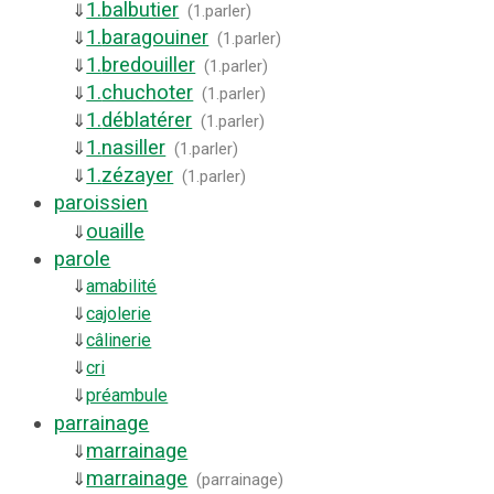
1.
balbutier
⇓
(
1.parler
)
1.
baragouiner
⇓
(
1.parler
)
1.
bredouiller
⇓
(
1.parler
)
1.
chuchoter
⇓
(
1.parler
)
1.
déblatérer
⇓
(
1.parler
)
1.
nasiller
⇓
(
1.parler
)
1.
zézayer
⇓
(
1.parler
)
paroissien
ouaille
⇓
parole
⇓
amabilité
⇓
cajolerie
⇓
câlinerie
⇓
cri
⇓
préambule
parrainage
marrainage
⇓
marrainage
⇓
(
parrainage
)