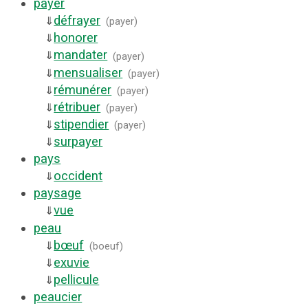
payer
défrayer
⇓
(
payer
)
honorer
⇓
mandater
⇓
(
payer
)
mensualiser
⇓
(
payer
)
rémunérer
⇓
(
payer
)
rétribuer
⇓
(
payer
)
stipendier
⇓
(
payer
)
surpayer
⇓
pays
occident
⇓
paysage
vue
⇓
peau
bœuf
⇓
(
boeuf
)
exuvie
⇓
pellicule
⇓
peaucier