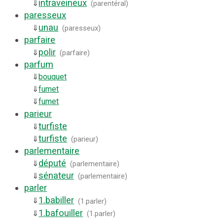
intraveineux
⇓
(
parentéral
)
paresseux
unau
⇓
(
paresseux
)
parfaire
polir
⇓
(
parfaire
)
parfum
⇓
bouquet
⇓
fumet
⇓
fumet
parieur
turfiste
⇓
turfiste
⇓
(
parieur
)
parlementaire
député
⇓
(
parlementaire
)
sénateur
⇓
(
parlementaire
)
parler
1.
babiller
⇓
(
1.parler
)
1.
bafouiller
⇓
(
1.parler
)