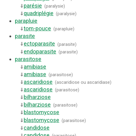
parésie
⇓
(
paralysie
)
quadriplégie
⇓
(
paralysie
)
parapluie
tom-pouce
⇓
(
parapluie
)
parasite
ectoparasite
⇓
(
parasite
)
endoparasite
⇓
(
parasite
)
parasitose
amibiase
⇓
amibiase
⇓
(
parasitose
)
ascaridiose
⇓
(
ascaridiose ou ascaridiase
)
ascaridiose
⇓
(
parasitose
)
bilharziose
⇓
bilharziose
⇓
(
parasitose
)
blastomycose
⇓
blastomycose
⇓
(
parasitose
)
candidose
⇓
candidose
⇓
(
parasitose
)