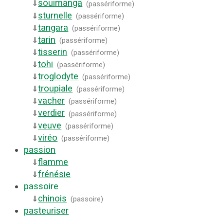
souimanga
⇓
(
passériforme
)
sturnelle
⇓
(
passériforme
)
tangara
⇓
(
passériforme
)
tarin
⇓
(
passériforme
)
tisserin
⇓
(
passériforme
)
tohi
⇓
(
passériforme
)
troglodyte
⇓
(
passériforme
)
troupiale
⇓
(
passériforme
)
vacher
⇓
(
passériforme
)
verdier
⇓
(
passériforme
)
veuve
⇓
(
passériforme
)
viréo
⇓
(
passériforme
)
passion
flamme
⇓
frénésie
⇓
passoire
chinois
⇓
(
passoire
)
pasteuriser