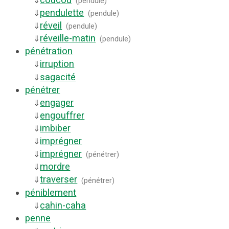
⇓
(
pendule
)
pendulette
⇓
(
pendule
)
réveil
⇓
(
pendule
)
réveille-matin
⇓
(
pendule
)
pénétration
irruption
⇓
sagacité
⇓
pénétrer
engager
⇓
engouffrer
⇓
imbiber
⇓
imprégner
⇓
imprégner
⇓
(
pénétrer
)
mordre
⇓
traverser
⇓
(
pénétrer
)
péniblement
cahin-caha
⇓
penne