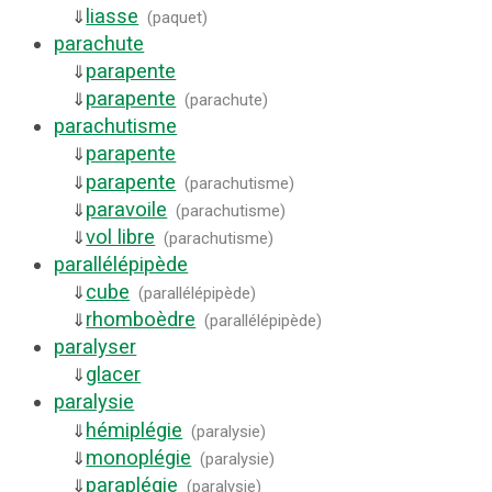
liasse
⇓
(
paquet
)
parachute
parapente
⇓
parapente
⇓
(
parachute
)
parachutisme
parapente
⇓
parapente
⇓
(
parachutisme
)
paravoile
⇓
(
parachutisme
)
vol libre
⇓
(
parachutisme
)
parallélépipède
cube
⇓
(
parallélépipède
)
rhomboèdre
⇓
(
parallélépipède
)
paralyser
glacer
⇓
paralysie
hémiplégie
⇓
(
paralysie
)
monoplégie
⇓
(
paralysie
)
paraplégie
⇓
(
paralysie
)