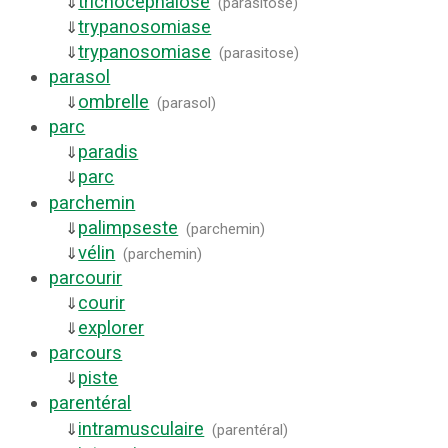
trichocéphalose
⇓
(
parasitose
)
trypanosomiase
⇓
trypanosomiase
⇓
(
parasitose
)
parasol
ombrelle
⇓
(
parasol
)
parc
paradis
⇓
parc
⇓
parchemin
palimpseste
⇓
(
parchemin
)
vélin
⇓
(
parchemin
)
parcourir
courir
⇓
explorer
⇓
parcours
piste
⇓
parentéral
intramusculaire
⇓
(
parentéral
)