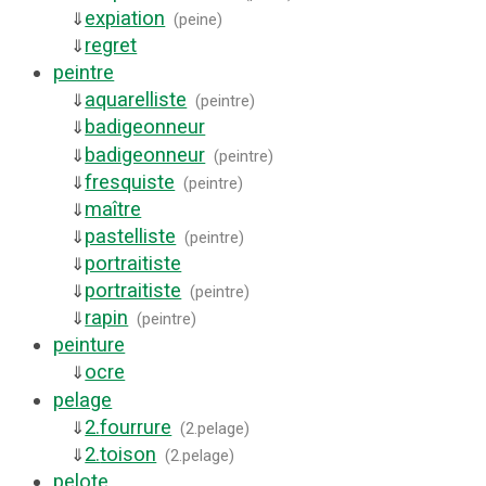
expiation
⇓
(
peine
)
regret
⇓
peintre
aquarelliste
⇓
(
peintre
)
badigeonneur
⇓
badigeonneur
⇓
(
peintre
)
fresquiste
⇓
(
peintre
)
maître
⇓
pastelliste
⇓
(
peintre
)
portraitiste
⇓
portraitiste
⇓
(
peintre
)
rapin
⇓
(
peintre
)
peinture
ocre
⇓
pelage
2.
fourrure
⇓
(
2.pelage
)
2.
toison
⇓
(
2.pelage
)
pelote