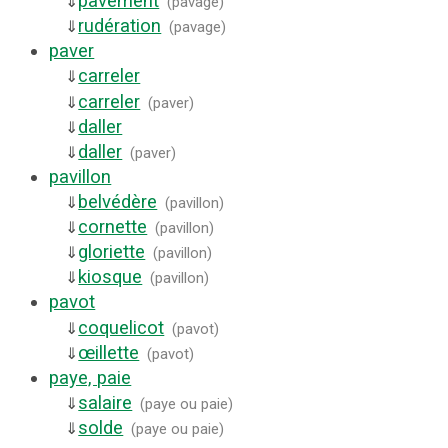
pavement
⇓
(
pavage
)
rudération
⇓
(
pavage
)
paver
carreler
⇓
carreler
⇓
(
paver
)
daller
⇓
daller
⇓
(
paver
)
pavillon
belvédère
⇓
(
pavillon
)
cornette
⇓
(
pavillon
)
gloriette
⇓
(
pavillon
)
kiosque
⇓
(
pavillon
)
pavot
coquelicot
⇓
(
pavot
)
œillette
⇓
(
pavot
)
paye, paie
salaire
⇓
(
paye ou paie
)
solde
⇓
(
paye ou paie
)