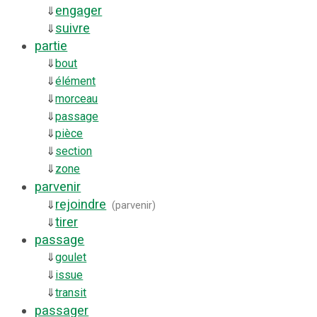
engager
⇓
suivre
⇓
partie
⇓
bout
⇓
élément
⇓
morceau
⇓
passage
⇓
pièce
⇓
section
⇓
zone
parvenir
rejoindre
⇓
(
parvenir
)
tirer
⇓
passage
⇓
goulet
⇓
issue
⇓
transit
passager