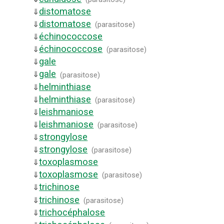
distomatose
⇓
distomatose
⇓
(
parasitose
)
échinococcose
⇓
échinococcose
⇓
(
parasitose
)
gale
⇓
gale
⇓
(
parasitose
)
helminthiase
⇓
helminthiase
⇓
(
parasitose
)
leishmaniose
⇓
leishmaniose
⇓
(
parasitose
)
strongylose
⇓
strongylose
⇓
(
parasitose
)
toxoplasmose
⇓
toxoplasmose
⇓
(
parasitose
)
trichinose
⇓
trichinose
⇓
(
parasitose
)
trichocéphalose
⇓