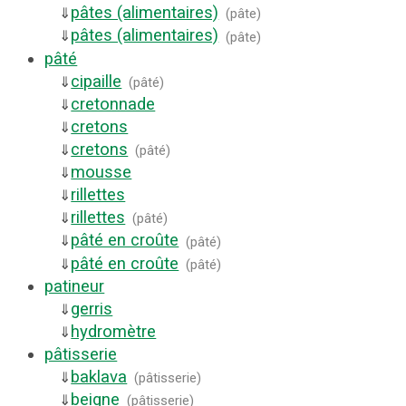
pâtes (alimentaires)
⇓
(
pâte
)
pâtes (alimentaires)
⇓
(
pâte
)
pâté
cipaille
⇓
(
pâté
)
cretonnade
⇓
cretons
⇓
cretons
⇓
(
pâté
)
mousse
⇓
rillettes
⇓
rillettes
⇓
(
pâté
)
pâté en croûte
⇓
(
pâté
)
pâté en croûte
⇓
(
pâté
)
patineur
gerris
⇓
hydromètre
⇓
pâtisserie
baklava
⇓
(
pâtisserie
)
beigne
⇓
(
pâtisserie
)