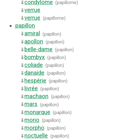
condylome
⇓
(
papillome
)
verrue
⇓
verrue
⇓
(
papillome
)
papillon
amiral
⇓
(
papillon
)
apollon
⇓
(
papillon
)
belle-dame
⇓
(
papillon
)
bombyx
⇓
(
papillon
)
coliade
⇓
(
papillon
)
danaïde
⇓
(
papillon
)
hespérie
⇓
(
papillon
)
livrée
⇓
(
papillon
)
machaon
⇓
(
papillon
)
mars
⇓
(
papillon
)
monarque
⇓
(
papillon
)
morio
⇓
(
papillon
)
morpho
⇓
(
papillon
)
noctuelle
⇓
(
papillon
)