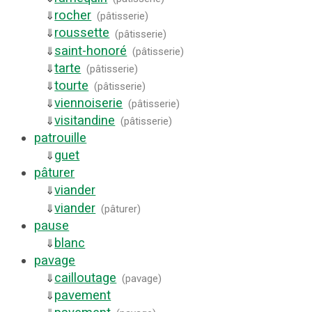
rocher
⇓
(
pâtisserie
)
roussette
⇓
(
pâtisserie
)
saint-honoré
⇓
(
pâtisserie
)
tarte
⇓
(
pâtisserie
)
tourte
⇓
(
pâtisserie
)
viennoiserie
⇓
(
pâtisserie
)
visitandine
⇓
(
pâtisserie
)
patrouille
guet
⇓
pâturer
viander
⇓
viander
⇓
(
pâturer
)
pause
blanc
⇓
pavage
cailloutage
⇓
(
pavage
)
pavement
⇓