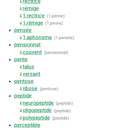
rectrice
⇓
rémige
⇓
1.
rectrice
⇓
(
1.penne
)
1.
rémige
⇓
(
1.penne
)
pensée
1.
aphorisme
⇓
(
1.pensée
)
pensionnat
couvent
⇓
(
pensionnat
)
pente
talus
⇓
versant
⇓
pentose
ribose
⇓
(
pentose
)
peptide
neuropeptide
⇓
(
peptide
)
oligopeptide
⇓
(
peptide
)
polypeptide
⇓
(
peptide
)
perceptible