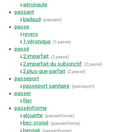
aéronaute
⇓
passant
badaud
⇓
(
passant
)
passe
revers
⇓
1.
véronique
⇓
(
1.passe
)
passé
2.
imparfait
⇓
(
2.passé
)
2.
imparfait du subjonctif
⇓
(
2.passé
)
2.
plus-que-parfait
⇓
(
2.passé
)
passeport
passeport sanitaire
⇓
(
passeport
)
passer
filer
⇓
passériforme
alouette
⇓
(
passériforme
)
bec-croisé
⇓
(
passériforme
)
bengali
⇓
(
passériforme
)