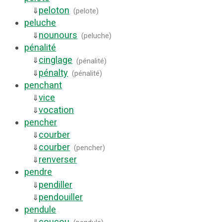
peloton
⇓
(
pelote
)
peluche
nounours
⇓
(
peluche
)
pénalité
cinglage
⇓
(
pénalité
)
pénalty
⇓
(
pénalité
)
penchant
vice
⇓
vocation
⇓
pencher
courber
⇓
courber
⇓
(
pencher
)
renverser
⇓
pendre
pendiller
⇓
pendouiller
⇓
pendule
coucou