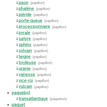
paon
⇓
(
papillon
)
phalène
⇓
(
papillon
)
piéride
⇓
(
papillon
)
porte-queue
⇓
(
papillon
)
processionnaire
⇓
(
papillon
)
pyrale
⇓
(
papillon
)
satyre
⇓
(
papillon
)
sphinx
⇓
(
papillon
)
sylvain
⇓
(
papillon
)
teigne
⇓
(
papillon
)
tordeuse
⇓
(
papillon
)
uranie
⇓
(
papillon
)
vanesse
⇓
(
papillon
)
vice-roi
⇓
(
papillon
)
vulcain
⇓
(
papillon
)
paquebot
transatlantique
⇓
(
paquebot
)
paquet