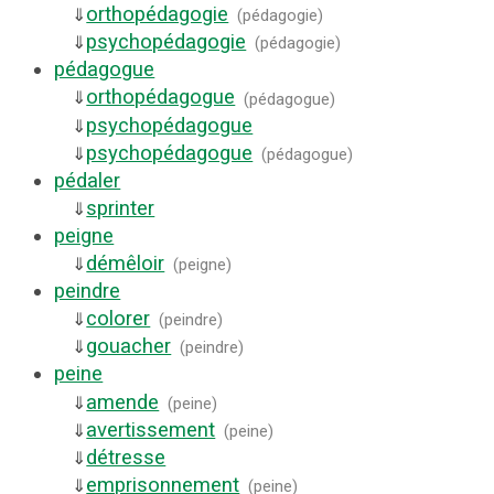
orthopédagogie
⇓
(
pédagogie
)
psychopédagogie
⇓
(
pédagogie
)
pédagogue
orthopédagogue
⇓
(
pédagogue
)
psychopédagogue
⇓
psychopédagogue
⇓
(
pédagogue
)
pédaler
sprinter
⇓
peigne
démêloir
⇓
(
peigne
)
peindre
colorer
⇓
(
peindre
)
gouacher
⇓
(
peindre
)
peine
amende
⇓
(
peine
)
avertissement
⇓
(
peine
)
détresse
⇓
emprisonnement
⇓
(
peine
)