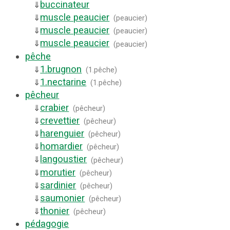
buccinateur
⇓
muscle peaucier
⇓
(
peaucier
)
muscle peaucier
⇓
(
peaucier
)
muscle peaucier
⇓
(
peaucier
)
pêche
1.
brugnon
⇓
(
1.pêche
)
1.
nectarine
⇓
(
1.pêche
)
pêcheur
crabier
⇓
(
pêcheur
)
crevettier
⇓
(
pêcheur
)
harenguier
⇓
(
pêcheur
)
homardier
⇓
(
pêcheur
)
langoustier
⇓
(
pêcheur
)
morutier
⇓
(
pêcheur
)
sardinier
⇓
(
pêcheur
)
saumonier
⇓
(
pêcheur
)
thonier
⇓
(
pêcheur
)
pédagogie