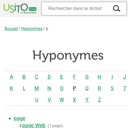
Accueil
/
Hyponymes
/
p
Hyponymes
A
B
C
D
E
F
G
H
I
J
K
L
M
N
O
P
Q
R
S
T
U
V
W
X
Y
Z
page
page Web
⇓
(
1.page
)