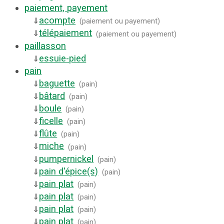
paiement, payement
acompte
⇓
(
paiement ou payement
)
télépaiement
⇓
(
paiement ou payement
)
paillasson
essuie-pied
⇓
pain
baguette
⇓
(
pain
)
bâtard
⇓
(
pain
)
boule
⇓
(
pain
)
ficelle
⇓
(
pain
)
flûte
⇓
(
pain
)
miche
⇓
(
pain
)
pumpernickel
⇓
(
pain
)
pain d'épice(s)
⇓
(
pain
)
pain plat
⇓
(
pain
)
pain plat
⇓
(
pain
)
pain plat
⇓
(
pain
)
pain plat
⇓
(
pain
)