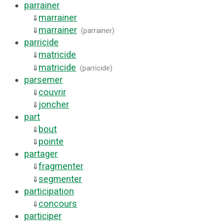
parrainer
marrainer
⇓
marrainer
⇓
(
parrainer
)
parricide
matricide
⇓
matricide
⇓
(
parricide
)
parsemer
couvrir
⇓
joncher
⇓
part
bout
⇓
pointe
⇓
partager
fragmenter
⇓
segmenter
⇓
participation
concours
⇓
participer