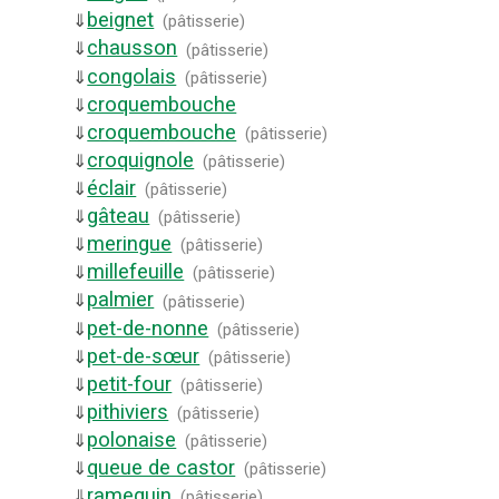
beignet
⇓
(
pâtisserie
)
chausson
⇓
(
pâtisserie
)
congolais
⇓
(
pâtisserie
)
croquembouche
⇓
croquembouche
⇓
(
pâtisserie
)
croquignole
⇓
(
pâtisserie
)
éclair
⇓
(
pâtisserie
)
gâteau
⇓
(
pâtisserie
)
meringue
⇓
(
pâtisserie
)
millefeuille
⇓
(
pâtisserie
)
palmier
⇓
(
pâtisserie
)
pet-de-nonne
⇓
(
pâtisserie
)
pet-de-sœur
⇓
(
pâtisserie
)
petit-four
⇓
(
pâtisserie
)
pithiviers
⇓
(
pâtisserie
)
polonaise
⇓
(
pâtisserie
)
queue de castor
⇓
(
pâtisserie
)
ramequin
⇓
(
pâtisserie
)