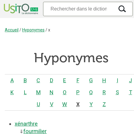
Accueil
/
Hyponymes
/
x
Hyponymes
A
B
C
D
E
F
G
H
I
J
K
L
M
N
O
P
Q
R
S
T
U
V
W
X
Y
Z
xénarthre
fourmilier
⇓