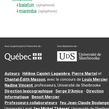
balafon
⇓
(
xylophone
)
marimba
⇓
(
xylophone
)
Auteurs
:
Hélène Cajolet-Laganière
,
Pierre Martel
et
Chantal‑Édith Masson
, avec le concours de
Louis Mercier
Nadine Vincent
, professeurs, Université de Sherbrooke
Direction lexicographique
:
Serge D’Amico
-
Direction
informatique
:
Benoit Mercier
Professeurs collaborateurs
:
feu Jean-Claude Boulange
Université Laval,
feu Michel Théoret
, Université de Sherbr