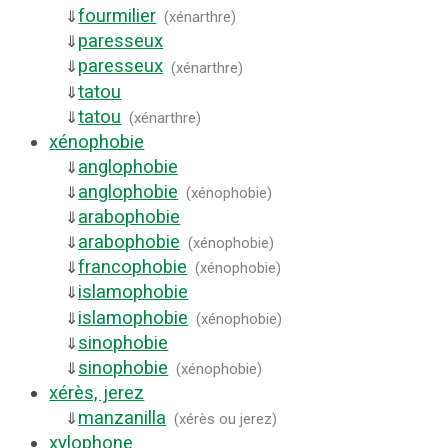
fourmilier
⇓
(
xénarthre
)
paresseux
⇓
paresseux
⇓
(
xénarthre
)
tatou
⇓
tatou
⇓
(
xénarthre
)
xénophobie
anglophobie
⇓
anglophobie
⇓
(
xénophobie
)
arabophobie
⇓
arabophobie
⇓
(
xénophobie
)
francophobie
⇓
(
xénophobie
)
islamophobie
⇓
islamophobie
⇓
(
xénophobie
)
sinophobie
⇓
sinophobie
⇓
(
xénophobie
)
xérès, jerez
manzanilla
⇓
(
xérès ou jerez
)
xylophone