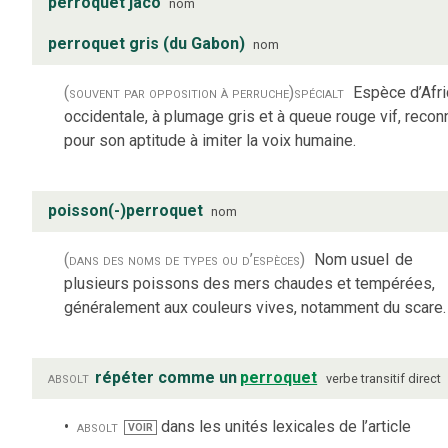
perroquet jaco
nom
perroquet gris (du Gabon)
nom
(souvent par opposition à perruche)
spécialt
Espèce d’Afr
occidentale, à plumage gris et à queue rouge vif, reco
pour son aptitude à imiter la voix humaine.
poisson(-)perroquet
nom
(dans des noms de types ou d’espèces)
Nom usuel
de
plusieurs poissons des mers chaudes et tempérées,
généralement aux couleurs vives, notamment du scare.
absolt
répéter comme un
perroquet
verbe
transitif direct
absolt
dans les unités lexicales de l’article
VOIR