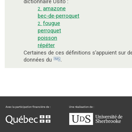
dictionnaire Usito :
amazone
2.
bec-de-perroquet
fougue
2.
perroquet
poisson
répéter
Certaines de ces définitions s’appuient sur d
données du
.