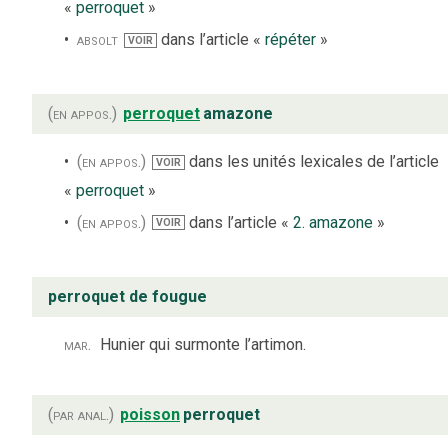
«
perroquet
»
absolt
dans l’article «
répéter
»
VOIR
(en appos.)
perroquet
amazone
(en appos.)
dans les unités lexicales de l’article
VOIR
«
perroquet
»
(en appos.)
dans l’article «
2. amazone
»
VOIR
perroquet de fougue
mar.
Hunier qui surmonte l’artimon.
(par anal.)
poisson
perroquet