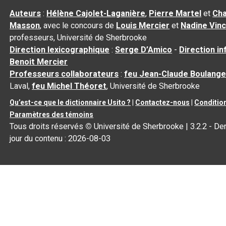
Auteurs
:
Hélène Cajolet-Laganière
,
Pierre Martel
et
Cha
Masson
, avec le concours de
Louis Mercier
et
Nadine Vin
professeurs, Université de Sherbrooke
Direction lexicographique
:
Serge D’Amico
-
Direction i
Benoit Mercier
Professeurs collaborateurs
:
feu Jean-Claude Boulange
Laval,
feu Michel Théoret
, Université de Sherbrooke
Qu’est-ce que le dictionnaire Usito ?
|
Contactez-nous
|
Condition
Paramètres des témoins
Tous droits réservés
©
Université de Sherbrooke |
3.2.2
- Der
jour du contenu :
2026-08-03