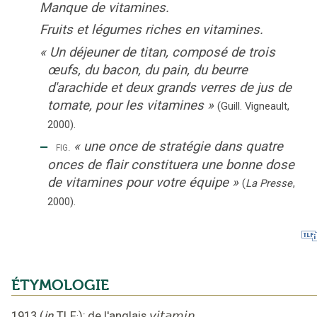
Manque de vitamines.
Fruits et légumes riches en vitamines.
«
Un déjeuner de titan, composé de trois
œufs, du bacon, du pain, du beurre
d'arachide et deux grands verres de jus de
tomate, pour les vitamines
»
(Guill. Vigneault,
2000).
‒
«
une once de stratégie dans quatre
fig.
onces de flair constituera une bonne dose
de vitamines pour votre équipe
»
(
La Presse
,
2000
).
ÉTYMOLOGIE
1913
(
in
TLF
);
de l'anglais
vitamin
.