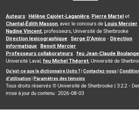
Auteurs
:
Hélène Cajolet-Laganière
,
Pierre Martel
et
Chantal‑Édith Masson
, avec le concours de
Louis Mercier
Nadine Vincent
, professeurs, Université de Sherbrooke
Direction lexicographique
:
Serge D’Amico
-
Direction
informatique
:
Benoit Mercier
Professeurs collaborateurs
:
feu Jean-Claude Boulange
Université Laval,
feu Michel Théoret
, Université de Sherbr
Qu’est-ce que le dictionnaire Usito ?
|
Contactez-nous
|
Conditio
d’utilisation
|
Paramètres des témoins
Tous droits réservés
©
Université de Sherbrooke |
3.2.2
- Der
mise à jour du contenu :
2026-08-03