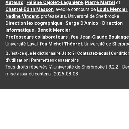
Auteurs
:
Hélène Cajolet-Laganière
,
Pierre Martel
et
Chantal‑Édith Masson
, avec le concours de
Louis Mercier
Nadine Vincent
, professeurs, Université de Sherbrooke
Direction lexicographique
:
Serge D’Amico
-
Direction
informatique
:
Benoit Mercier
Professeurs collaborateurs
:
feu Jean-Claude Boulange
Université Laval,
feu Michel Théoret
, Université de Sherbr
Qu’est-ce que le dictionnaire Usito ?
|
Contactez-nous
|
Conditio
d’utilisation
|
Paramètres des témoins
Tous droits réservés
©
Université de Sherbrooke |
3.2.2
- Der
mise à jour du contenu :
2026-08-03