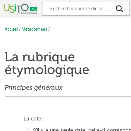
Accueil
/
Métadonnées
/
La rubrique
étymologique
Principes généraux
La date :
S’il y a une seule date, celle-ci correspo