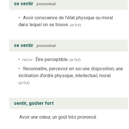
se sentir
pronominal
Avoir conscience de l’état physique ou moral
dans lequel on se trouve.
(
in
TLF
)
se sentir
pronominal
passif
Être perceptible.
(
in
TLF
)
Reconnaître, percevoir en soi une disposition, une
inclination d’ordre physique, intellectuel, moral.
(
in
TLF
)
sentir, goûter fort
Avoir une odeur, un goût très prononcé.