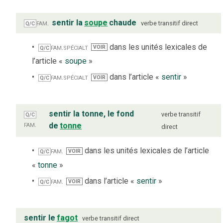
fam.
sentir la
soupe
chaude
verbe
transitif direct
Q/C
fam.
spécialt
dans les unités lexicales de
VOIR
Q/C
l’article «
soupe
»
fam.
spécialt
dans l’article «
sentir
»
VOIR
Q/C
sentir la tonne, le fond
verbe
transitif
Q/C
fam.
de
tonne
direct
fam.
dans les unités lexicales de l’article
VOIR
Q/C
«
tonne
»
fam.
dans l’article «
sentir
»
VOIR
Q/C
sentir le
fagot
verbe
transitif direct