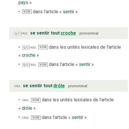
pays
»
dans l’article «
sentir
»
VOIR
fam.
se sentir tout
croche
pronominal
Q/C
fam.
dans les unités lexicales de l’article
VOIR
Q/C
«
croche
»
fam.
dans l’article «
sentir
»
VOIR
Q/C
fam.
se sentir tout
drôle
pronominal
fam.
dans les unités lexicales de l’article
VOIR
«
drôle
»
fam.
dans l’article «
sentir
»
VOIR