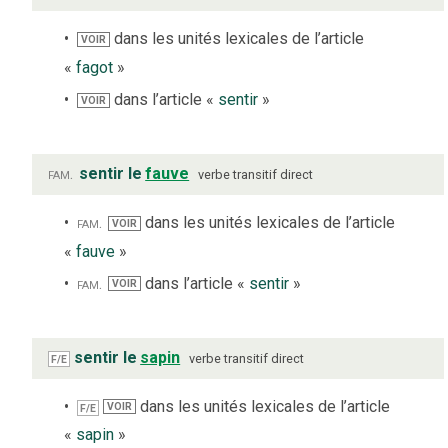
dans les unités lexicales de l’article
VOIR
«
fagot
»
dans l’article «
sentir
»
VOIR
fam.
sentir le
fauve
verbe
transitif direct
fam.
dans les unités lexicales de l’article
VOIR
«
fauve
»
fam.
dans l’article «
sentir
»
VOIR
sentir le
sapin
verbe
transitif direct
F/E
dans les unités lexicales de l’article
VOIR
F/E
«
sapin
»