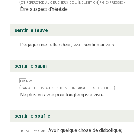
(en référence aux bûchers de l’Inquisition)
fig.
expression
Être suspect d’hérésie.
sentir le fauve
Dégager une telle odeur
;
fam.
sentir mauvais.
sentir le sapin
fam.
F/E
(par allusion au bois dont on faisait les cercueils)
Ne plus en avoir pour longtemps à vivre.
sentir le soufre
fig.
expression
Avoir quelque chose de diabolique
;