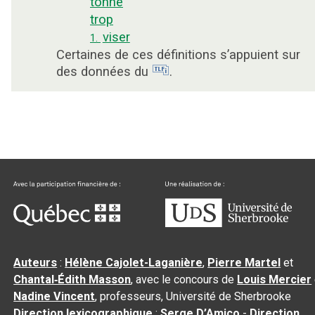
tonne
trop
viser
1.
Certaines de ces définitions s’appuient sur
des données du
.
Auteurs
:
Hélène Cajolet-Laganière
,
Pierre Martel
et
Chantal‑Édith Masson
, avec le concours de
Louis Mercier
Nadine Vincent
, professeurs, Université de Sherbrooke
Direction lexicographique
:
Serge D’Amico
-
Direction