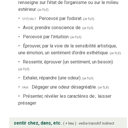
renseigne sur l’état de l’organisme ou sur le milieu
extérieur.
(
in
TLF
)
spécialt
Percevoir par l’odorat.
(
in
TLF
)
Avoir, prendre conscience de.
(
in
TLF
)
Percevoir par l’intuition.
(
in
TLF
)
Éprouver, par la voie de la sensibilité artistique,
une émotion, un sentiment d’ordre esthétique.
(
in
TLF
)
Ressentir, éprouver (un sentiment, un besoin).
(
in
TLF
)
Exhaler, répandre (une odeur).
(
in
TLF
)
fam.
Dégager une odeur désagréable.
(
in
TLF
)
Présenter, révéler les caractères de
;
laisser
présager
sentir chez, dans, etc.
+ lieu
verbe
transitif indirect