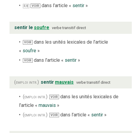
dans l’article «
sentir
»
VOIR
F/E
sentir le
soufre
verbe
transitif direct
dans les unités lexicales de l’article
VOIR
«
soufre
»
dans l’article «
sentir
»
VOIR
(emploi intr.)
sentir
mauvais
verbe
transitif direct
(emploi intr.)
dans les unités lexicales de
VOIR
l’article «
mauvais
»
(emploi intr.)
dans l’article «
sentir
»
VOIR