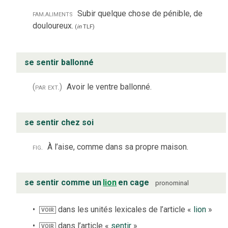
fam.
aliments
Subir quelque chose de pénible, de
douloureux.
(
in
TLF
)
se sentir ballonné
(par ext.)
Avoir le ventre ballonné.
se sentir chez soi
fig.
À l’aise, comme dans sa propre maison.
se sentir comme un
lion
en cage
pronominal
dans les unités lexicales de l’article «
lion
»
VOIR
dans l’article «
sentir
»
VOIR