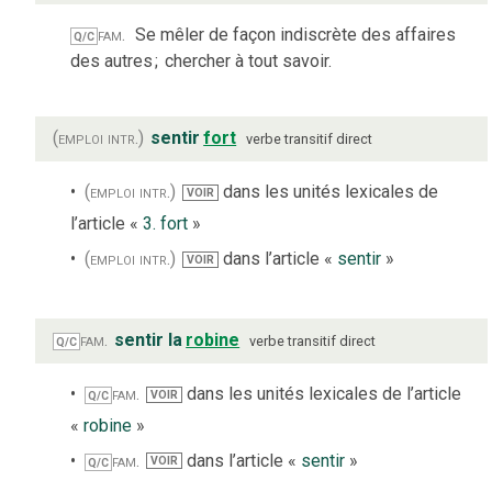
fam.
Se mêler de façon indiscrète des affaires
Q/C
des autres
;
chercher à tout savoir.
(emploi intr.)
sentir
fort
verbe
transitif direct
(emploi intr.)
dans les unités lexicales de
VOIR
l’article «
3. fort
»
(emploi intr.)
dans l’article «
sentir
»
VOIR
fam.
sentir la
robine
verbe
transitif direct
Q/C
fam.
dans les unités lexicales de l’article
VOIR
Q/C
«
robine
»
fam.
dans l’article «
sentir
»
VOIR
Q/C