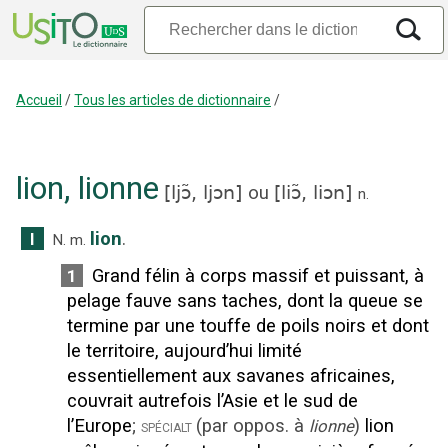
Accueil
/
Tous les articles de dictionnaire
/
lion
,
lionne
[
ljɔ̃,
ljɔn
]
ou
[
liɔ̃,
liɔn
]
n.
lion
.
I
N.
m.
Grand félin à corps massif et puissant, à
1
pelage fauve sans taches, dont la queue se
termine par une touffe de poils noirs et dont
le territoire, aujourd’hui limité
essentiellement aux savanes africaines,
couvrait autrefois l’Asie et le sud de
l’Europe
;
(
par oppos. à
)
lion
spécialt
lionne