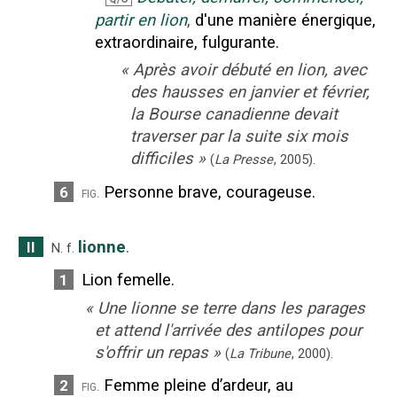
partir en lion
,
d'une manière énergique,
extraordinaire, fulgurante.
«
Après avoir débuté en lion, avec
des hausses en janvier et février,
la Bourse canadienne devait
traverser par la suite six mois
difficiles
»
(
La Presse
,
2005
).
Personne brave, courageuse.
6
fig.
lionne
.
II
N.
f.
Lion femelle.
1
«
Une lionne se terre dans les parages
et attend l'arrivée des antilopes pour
s'offrir un repas
»
(
La Tribune
,
2000
).
Femme pleine d’ardeur, au
2
fig.