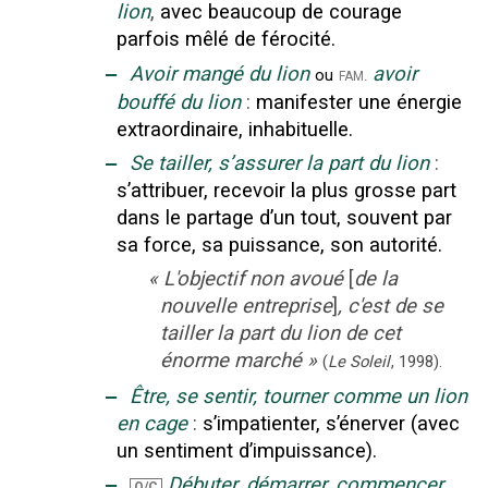
lion
,
avec beaucoup de courage
parfois mêlé de férocité.
‒
Avoir mangé du lion
avoir
fam.
ou
bouffé du lion
:
manifester une énergie
extraordinaire, inhabituelle.
‒
Se tailler, s’assurer la part du lion
:
s’attribuer, recevoir la plus grosse part
dans le partage d’un tout, souvent par
sa force, sa puissance, son autorité.
«
L'objectif non avoué
[
de la
nouvelle entreprise
]
, c'est de se
tailler la part du lion de cet
énorme marché
»
(
Le Soleil
,
1998
).
‒
Être, se sentir, tourner comme un lion
en cage
:
s’impatienter, s’énerver (avec
un sentiment d’impuissance).
‒
Débuter, démarrer, commencer,
Q/C