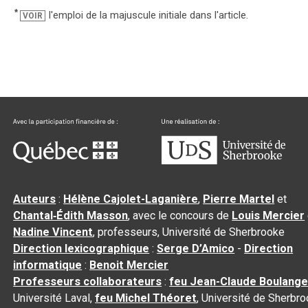
*
l'emploi de la majuscule initiale dans l'article.
VOIR
Auteurs
:
Hélène Cajolet-Laganière
,
Pierre Martel
et
Chantal‑Édith Masson
, avec le concours de
Louis Mercier
Nadine Vincent
, professeurs, Université de Sherbrooke
Direction lexicographique
:
Serge D’Amico
-
Direction
informatique
:
Benoit Mercier
Professeurs collaborateurs
:
feu Jean-Claude Boulange
Université Laval,
feu Michel Théoret
, Université de Sherbr