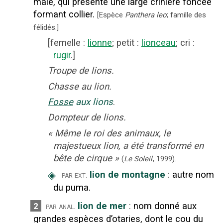
mâle, qui présente une large crinière foncée
formant collier.
[
Espèce
Panthera leo
; famille des
félidés.
]
[
femelle
:
lionne
;
petit
:
lionceau
;
cri
:
rugir
.]
Troupe de lions.
Chasse au lion.
Fosse
aux lions
.
Dompteur de lions.
«
Même le roi des animaux, le
majestueux lion, a été transformé en
bête de cirque
»
(
Le Soleil
,
1999
).
◈
lion de montagne
:
autre nom
par ext.
du puma.
lion de mer
:
nom donné aux
2
par anal.
grandes espèces d’otaries, dont le cou du