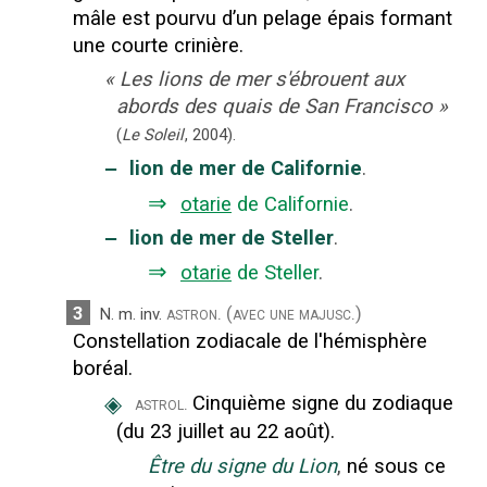
mâle est pourvu d’un pelage épais formant
une courte crinière.
«
Les lions de mer s'ébrouent aux
abords des quais de San Francisco
»
(
Le Soleil
,
2004
).
‒
lion de mer de Californie
.
⇒
otarie
de Californie
.
‒
lion de mer de Steller
.
⇒
otarie
de Steller
.
3
astron.
(avec une majusc.)
N.
m.
inv.
Constellation zodiacale de l'hémisphère
boréal.
◈
Cinquième signe du zodiaque
astrol.
(du 23 juillet au 22 août).
Être du signe du Lion
,
né sous ce