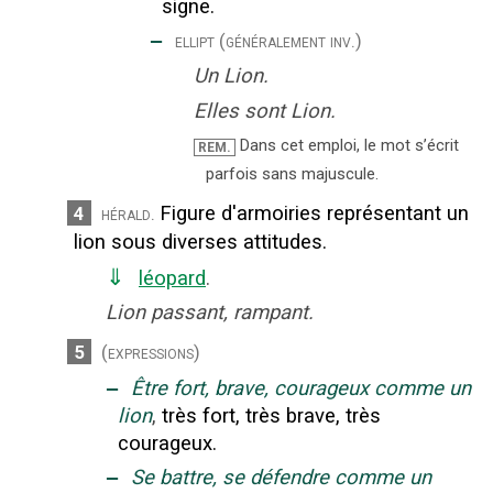
signe.
‒
ellipt
(généralement inv.)
Un Lion.
Elles sont Lion.
Dans cet emploi, le mot s’écrit
REM.
parfois sans majuscule.
Figure d'armoiries représentant un
4
hérald.
lion sous diverses attitudes.
⇓
léopard
.
Lion passant, rampant.
5
(expressions)
‒
Être fort, brave, courageux comme un
lion
,
très fort, très brave, très
courageux.
‒
Se battre, se défendre comme un