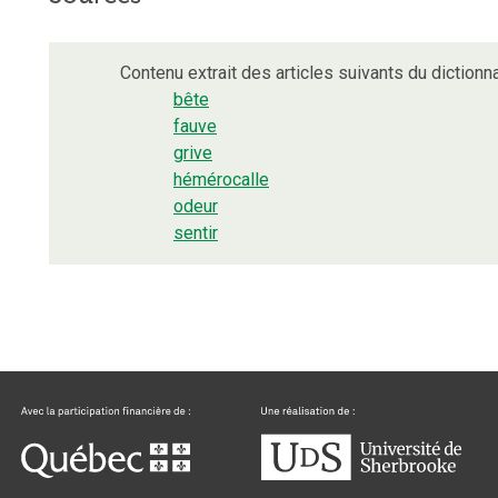
Contenu extrait des articles suivants du dictionna
bête
fauve
grive
hémérocalle
odeur
sentir