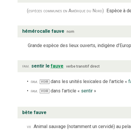
(espèces communes en Amérique du Nord)
Espèce à de
hémérocalle fauve
nom
Grande espèce des lieux ouverts, indigène d’Europe
fam.
sentir le
fauve
verbe
transitif direct
fam.
dans les unités lexicales de l’article «
f
VOIR
fam.
dans l’article «
sentir
»
VOIR
bête fauve
vx
Animal sauvage (notamment un cervidé) au pel