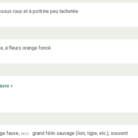
ssus roux et à poitrine peu tachetée.
, à fleurs orange foncé.
auve
»
age fauve
;
mod.
grand félin sauvage (lion, tigre, etc.), souvent