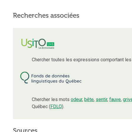
Recherches associées
Chercher toutes les expressions comportant le
Chercher les mots
odeur
,
bête
,
sentir
,
fauve
,
griv
Québec (
FDLQ
).
Sources