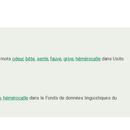
s mots
odeur
,
bête
,
sentir
,
fauve
,
grive
,
hémérocalle
dans Usito.
e
,
hémérocalle
dans le Fonds de données linguistiques du