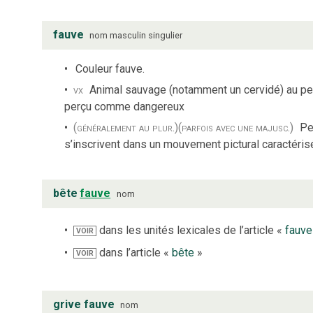
fauve
nom
masculin
singulier
Couleur fauve.
vx
Animal sauvage (notamment un cervidé) au pe
perçu comme dangereux
(généralement au plur.)
(parfois avec une majusc.)
Pe
s’inscrivent dans un mouvement pictural caractérisé
bête
fauve
nom
dans les unités lexicales de l’article «
fauve
VOIR
dans l’article «
bête
»
VOIR
grive fauve
nom