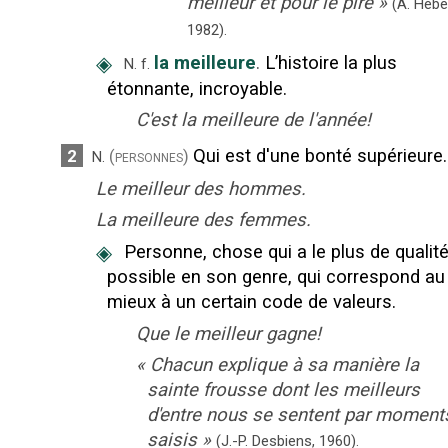
meilleur et pour le pire
»
(A. Hébe
1982).
◈
la meilleure
.
L’histoire la plus
N.
f.
étonnante, incroyable.
C'est la meilleure de l'année!
Qui est d'une bonté supérieure.
2
(personnes)
N.
Le meilleur des hommes.
La meilleure des femmes.
◈
Personne, chose qui a le plus de qualit
possible en son genre, qui correspond au
mieux à un certain code de valeurs.
Que le meilleur gagne!
«
Chacun explique à sa manière la
sainte frousse dont les meilleurs
d'entre nous se sentent par moment
saisis
»
(J.-P. Desbiens,
1960).