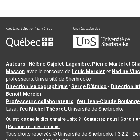
Auteurs
:
Hélène Cajolet-Laganière
,
Pierre Martel
et
Cha
Masson
, avec le concours de
Louis Mercier
et
Nadine Vin
professeurs, Université de Sherbrooke
Direction lexicographique
:
Serge D’Amico
-
Direction i
Benoit Mercier
Professeurs collaborateurs
:
feu Jean-Claude Boulange
Laval,
feu Michel Théoret
, Université de Sherbrooke
Qu’est-ce que le dictionnaire Usito ?
|
Contactez-nous
|
Condition
|
Paramètres des témoins
Tous droits réservés
©
Université de Sherbrooke |
3.2.2
- Der