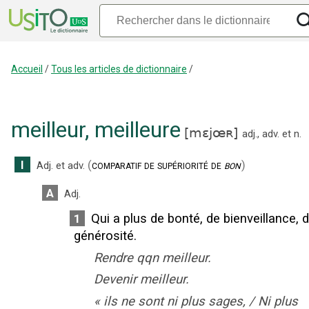
Accueil
/
Tous les articles de dictionnaire
/
meilleur
,
meilleure
[
mɛjœʀ
]
adj.
,
adv.
et
n.
I
(
comparatif de supériorité de
bon
)
Adj.
et
adv.
A
Adj.
Qui a plus de bonté, de bienveillance, 
1
générosité.
Rendre qqn meilleur.
Devenir meilleur.
«
ils ne sont ni plus sages, / Ni plus