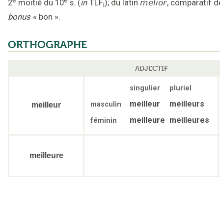
2
moitié du 10
s.
(
in
TLF
);
du latin
melior
,
comparatif d
i
bonus
« bon »
.
ORTHOGRAPHE
ADJECTIF
singulier
pluriel
meilleur
meilleurs
masculin
meilleur
meilleure
meilleures
féminin
meilleure