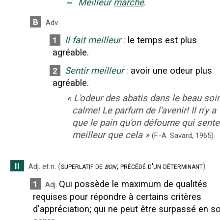
‒
Meilleur
marché
.
B
Adv.
Il fait meilleur
:
le temps est plus
1
agréable.
Sentir meilleur
:
avoir une odeur plus
2
agréable.
«
L'odeur des abatis dans le beau soir
calme! Le parfum de l'avenir! Il n'y a
que le pain qu'on défourne qui sente
meilleur que cela
»
(F.-A. Savard,
1965).
II
(
superlatif de
bon
; précédé d'un déterminant
)
Adj.
et
n.
Qui possède le maximum de qualités
1
Adj.
requises pour répondre à certains critères
d'appréciation
;
qui ne peut être surpassé en s