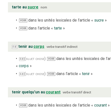
tarte au
sucre
nom
dans les unités lexicales de l’article «
sucre
»
VOIR
dans l’article «
tarte
»
VOIR
tenir au
corps
verbe
transitif indirect
F/E
(sujet chose)
dans les unités lexicales de l’ar
VOIR
F/E
«
corps
»
(sujet chose)
dans l’article «
tenir
»
VOIR
F/E
tenir quelqu’un au
courant
verbe
transitif direct
dans les unités lexicales de l’article «
courant
»
VOIR