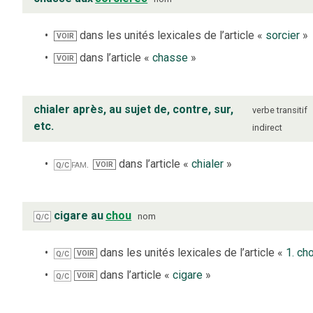
dans les unités lexicales de l’article «
sorcier
»
VOIR
dans l’article «
chasse
»
VOIR
chialer après, au sujet de, contre, sur,
verbe
transitif
etc.
indirect
fam.
dans l’article «
chialer
»
VOIR
Q/C
cigare au
chou
nom
Q/C
dans les unités lexicales de l’article «
1. ch
VOIR
Q/C
dans l’article «
cigare
»
VOIR
Q/C