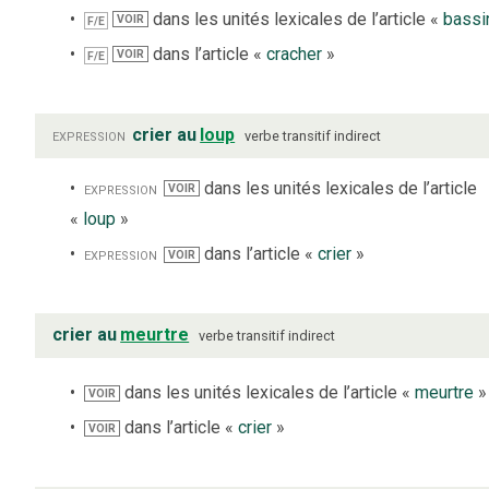
dans les unités lexicales de l’article «
bassi
VOIR
F/E
dans l’article «
cracher
»
VOIR
F/E
expression
crier au
loup
verbe
transitif indirect
expression
dans les unités lexicales de l’article
VOIR
«
loup
»
expression
dans l’article «
crier
»
VOIR
crier au
meurtre
verbe
transitif indirect
dans les unités lexicales de l’article «
meurtre
»
VOIR
dans l’article «
crier
»
VOIR