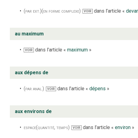
(par ext.)
(en forme complexe)
dans l’article «
deva
VOIR
au maximum
dans l’article «
maximum
»
VOIR
aux dépens de
(par anal.)
dans l’article «
dépens
»
VOIR
aux environs de
espace
(quantité, temps)
dans l’article «
environ
»
VOIR