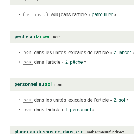
(emploi intr.)
dans l’article «
patrouiller
»
VOIR
pêche au
lancer
nom
dans les unités lexicales de l’article «
2. lancer
VOIR
dans l’article «
2. pêche
»
VOIR
personnel au
sol
nom
dans les unités lexicales de l’article «
2. sol
»
VOIR
dans l’article «
1. personnel
»
VOIR
planer au-dessus de, dans, etc.
verbe
transitif indirect