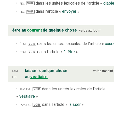
fig.
dans les unités lexicales de l’article «
diabl
VOIR
fig.
dans l’article «
envoyer
»
VOIR
être au
courant
de quelque chose
verbe
attributif
état
dans les unités lexicales de l’article «
cour
VOIR
état
dans l’article «
1. être
»
VOIR
fam.
laisser quelque chose
verbe
transitif
fig.
au
vestiaire
fam.
fig.
dans les unités lexicales de l’article
VOIR
«
vestiaire
»
fam.
fig.
dans l’article «
laisser
»
VOIR