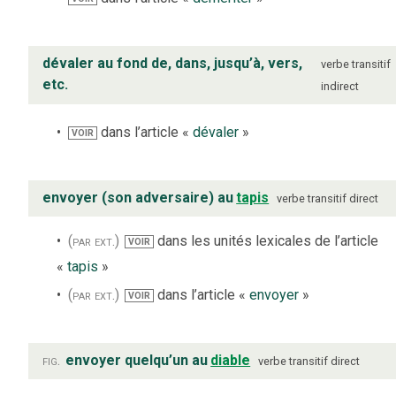
dévaler au fond de, dans, jusqu’à, vers,
verbe
transitif
etc.
indirect
dans l’article «
dévaler
»
VOIR
envoyer (son adversaire) au
tapis
verbe
transitif direct
(par ext.)
dans les unités lexicales de l’article
VOIR
«
tapis
»
(par ext.)
dans l’article «
envoyer
»
VOIR
fig.
envoyer quelqu’un au
diable
verbe
transitif direct