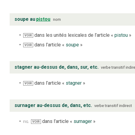
soupe au
pistou
nom
dans les unités lexicales de l’article «
pistou
»
VOIR
dans l’article «
soupe
»
VOIR
stagner au-dessus de, dans, sur, etc.
verbe
transitif indir
dans l’article «
stagner
»
VOIR
surnager au-dessus de, dans, etc.
verbe
transitif indirect
fig.
dans l’article «
surnager
»
VOIR