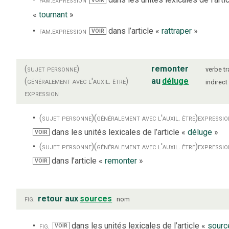
VOIR
«
tournant
»
fam.
expression
dans l’article «
rattraper
»
VOIR
(sujet personne)
remonter
verbe
tr
(généralement avec l'auxil. être)
au
déluge
indirect
expression
(sujet personne)
(généralement avec l'auxil. être)
expressio
dans les unités lexicales de l’article «
déluge
»
VOIR
(sujet personne)
(généralement avec l'auxil. être)
expressio
dans l’article «
remonter
»
VOIR
fig.
retour aux
sources
nom
fig.
dans les unités lexicales de l’article «
sourc
VOIR