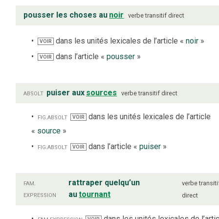
pousser les choses au
noir
verbe
transitif direct
dans les unités lexicales de l’article «
noir
»
VOIR
dans l’article «
pousser
»
VOIR
absolt
puiser aux
sources
verbe
transitif direct
fig.
absolt
dans les unités lexicales de l’article
VOIR
«
source
»
fig.
absolt
dans l’article «
puiser
»
VOIR
fam.
rattraper quelqu’un
verbe
transiti
expression
au
tournant
direct
fam.
expression
dans les unités lexicales de l’arti