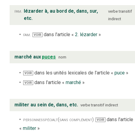
fam.
lézarder à, au bord de, dans, sur,
verbe
transitif
etc.
indirect
fam.
dans l’article «
2. lézarder
»
VOIR
marché aux
puces
nom
dans les unités lexicales de l’article «
puce
»
VOIR
dans l’article «
marché
»
VOIR
militer au sein de, dans, etc.
verbe
transitif indirect
personnes
spécialt
(sans complément)
dans l’article
VOIR
«
militer
»