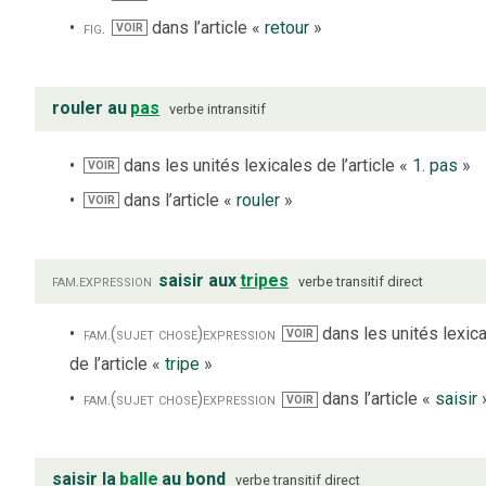
fig.
dans l’article «
retour
»
VOIR
rouler au
pas
verbe
intransitif
dans les unités lexicales de l’article «
1. pas
»
VOIR
dans l’article «
rouler
»
VOIR
fam.
expression
saisir aux
tripes
verbe
transitif direct
fam.
(sujet chose)
expression
dans les unités lexic
VOIR
de l’article «
tripe
»
fam.
(sujet chose)
expression
dans l’article «
saisir
VOIR
saisir la
balle
au bond
verbe
transitif direct