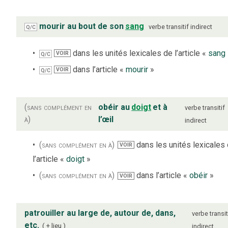
mourir au bout de son
sang
verbe
transitif indirect
Q/C
dans les unités lexicales de l’article «
sang
VOIR
Q/C
dans l’article «
mourir
»
VOIR
Q/C
(sans complément en
obéir au
doigt
et à
verbe
transitif
à)
l’œil
indirect
(sans complément en à)
dans les unités lexicales
VOIR
l’article «
doigt
»
(sans complément en à)
dans l’article «
obéir
»
VOIR
patrouiller au large de, autour de, dans,
verbe
transit
etc.
+ lieu
indirect