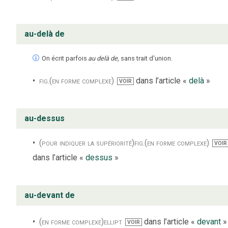
au-delà de
On écrit parfois
au delà de
, sans trait d'union.
fig.
(en forme complexe)
dans l’article «
delà
»
VOIR
au-dessus
(pour indiquer la supériorité)
fig.
(en forme complexe)
VOIR
dans l’article «
dessus
»
au-devant de
(en forme complexe)
ellipt
dans l’article «
devant
»
VOIR