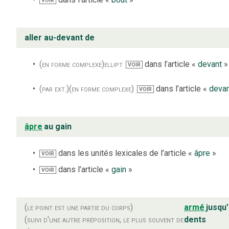
VOIR
aller au-devant de
(en forme complexe)
ellipt
dans l’article «
devant
»
VOIR
(par ext.)
(en forme complexe)
dans l’article «
deva
VOIR
âpre
au gain
dans les unités lexicales de l’article «
âpre
»
VOIR
dans l’article «
gain
»
VOIR
(le point est une partie du corps)
armé
jusqu
(suivi d'une autre préposition, le plus souvent de
dents