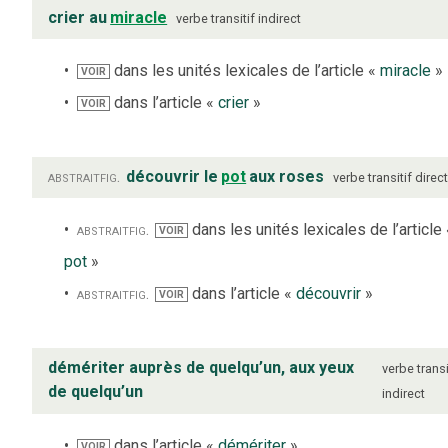
crier au
miracle
verbe
transitif indirect
dans les unités lexicales de l’article «
miracle
»
VOIR
dans l’article «
crier
»
VOIR
abstrait
fig.
découvrir le
pot
aux roses
verbe
transitif direc
abstrait
fig.
dans les unités lexicales de l’article
VOIR
pot
»
abstrait
fig.
dans l’article «
découvrir
»
VOIR
démériter auprès de quelqu’un, aux yeux
verbe
transi
de quelqu’un
indirect
dans l’article «
démériter
»
VOIR