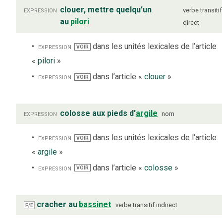
expression
clouer, mettre quelqu’un
verbe
transiti
au
pilori
direct
expression
dans les unités lexicales de l’article
VOIR
«
pilori
»
expression
dans l’article «
clouer
»
VOIR
expression
colosse aux pieds d'
argile
nom
expression
dans les unités lexicales de l’article
VOIR
«
argile
»
expression
dans l’article «
colosse
»
VOIR
cracher au
bassinet
verbe
transitif indirect
F/E