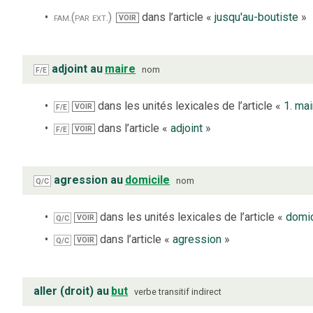
fam.
(par ext.)
dans l’article «
jusqu'au-boutiste
»
VOIR
adjoint au
maire
nom
F/E
dans les unités lexicales de l’article «
1. mai
VOIR
F/E
dans l’article «
adjoint
»
VOIR
F/E
agression au
domicile
nom
Q/C
dans les unités lexicales de l’article «
domic
VOIR
Q/C
dans l’article «
agression
»
VOIR
Q/C
aller (droit) au
but
verbe
transitif indirect