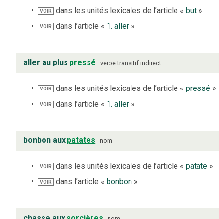
dans les unités lexicales de l’article «
but
»
VOIR
dans l’article «
1. aller
»
VOIR
aller au plus
pressé
verbe
transitif indirect
dans les unités lexicales de l’article «
pressé
»
VOIR
dans l’article «
1. aller
»
VOIR
bonbon aux
patates
nom
dans les unités lexicales de l’article «
patate
»
VOIR
dans l’article «
bonbon
»
VOIR
chasse aux
sorcières
nom