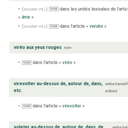
(souvent péj.)
dans les unités lexicales de l’artic
VOIR
«
âme
»
(souvent péj.)
dans l’article «
vendre
»
VOIR
viréo aux yeux rouges
nom
dans l’article «
viréo
»
VOIR
virevolter au-dessus de, autour de, dans,
verbe
transitif
etc.
indirect
dans l’article «
virevolter
»
VOIR
voleter au-dessus de, autour de, dans, de...
verbe
tran