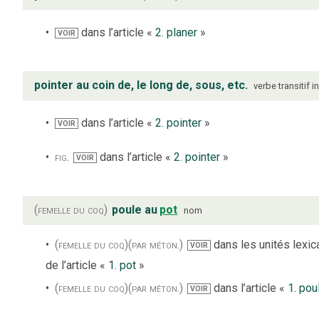
dans l’article «
2. planer
»
VOIR
pointer au coin de, le long de, sous, etc.
verbe
transitif i
dans l’article «
2. pointer
»
VOIR
fig.
dans l’article «
2. pointer
»
VOIR
(femelle du coq)
poule au
pot
nom
(femelle du coq)
(par méton.)
dans les unités lexic
VOIR
de l’article «
1. pot
»
(femelle du coq)
(par méton.)
dans l’article «
1. pou
VOIR