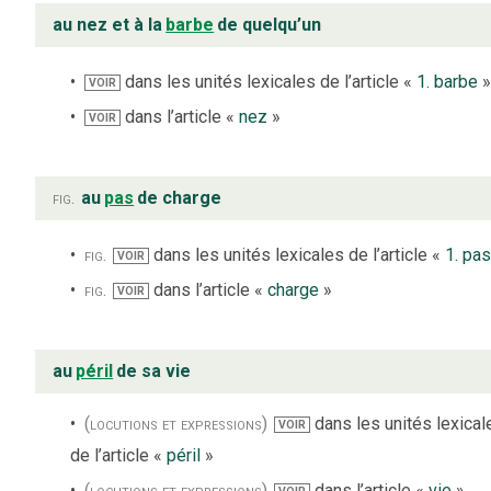
au nez et à la
barbe
de quelqu’un
dans les unités lexicales de l’article «
1. barbe
VOIR
dans l’article «
nez
»
VOIR
fig.
au
pas
de charge
fig.
dans les unités lexicales de l’article «
1. pas
VOIR
fig.
dans l’article «
charge
»
VOIR
au
péril
de sa vie
(locutions et expressions)
dans les unités lexical
VOIR
de l’article «
péril
»
(locutions et expressions)
dans l’article «
vie
»