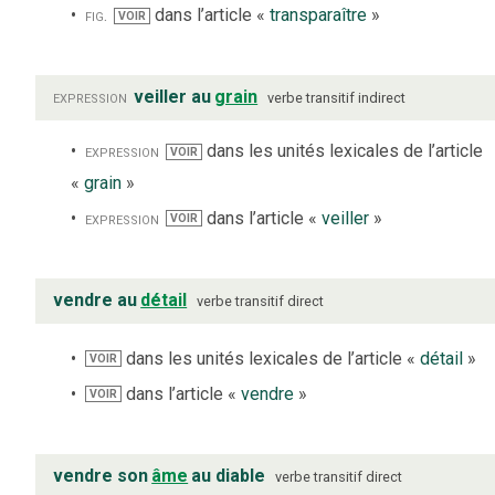
fig.
dans l’article «
transparaître
»
VOIR
expression
veiller au
grain
verbe
transitif indirect
expression
dans les unités lexicales de l’article
VOIR
«
grain
»
expression
dans l’article «
veiller
»
VOIR
vendre au
détail
verbe
transitif direct
dans les unités lexicales de l’article «
détail
»
VOIR
dans l’article «
vendre
»
VOIR
vendre son
âme
au diable
verbe
transitif direct