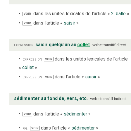
dans les unités lexicales de l’article «
2. balle
»
VOIR
dans l’article «
saisir
»
VOIR
expression
saisir quelqu’un au
collet
verbe
transitif direct
expression
dans les unités lexicales de l’article
VOIR
«
collet
»
expression
dans l’article «
saisir
»
VOIR
sédimenter au fond de, vers, etc.
verbe
transitif indirect
dans l’article «
sédimenter
»
VOIR
fig.
dans l’article «
sédimenter
»
VOIR