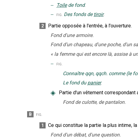
‒
Toile
de fond
.
‒
Des fonds de
tiroir
.
fig.
Partie opposée à l'entrée, à l'ouverture.
2
Fond d'une armoire.
Fond d’un chapeau, d'une poche, d’un sa
«
la femme qui est encore là, assise à un
‒
fig.
Connaître qqn, qqch. comme (le fo
Le fond du
panier
.
◈
Partie d'un vêtement correspondant 
Fond de culotte, de pantalon.
B
fig.
Ce qui constitue la partie la plus intime, l
1
Fond d'un débat, d'une question.