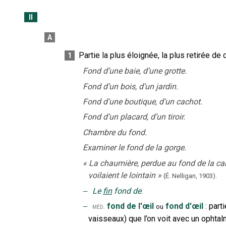
II
A
Partie la plus éloignée, la plus retirée de 
1
Fond d’une baie, d’une grotte.
Fond d’un bois, d’un jardin.
Fond d'une boutique, d'un cachot.
Fond d’un placard, d’un tiroir.
Chambre du fond.
Examiner le fond de la gorge.
«
La chaumière, perdue au fond de la ca
voilaient le lointain
»
(É. Nelligan,
1903).
‒
Le
fin
fond de
.
‒
fond de l'œil
fond d'œil
:
parti
méd.
ou
vaisseaux) que l’on voit avec un opht