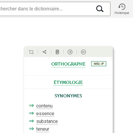
Historique
orthographe
e
MEQ - 4
étymologie
Synonymes
⇒
contenu
⇒
essence
⇒
substance
⇒
teneur