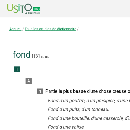
Accueil
/
Tous les articles de dictionnaire
/
fond
[
fɔ̃
]
n.
m.
I
A
Partie la plus basse d’une chose creuse 
1
Fond d’un gouffre, d'un précipice, d’une v
Fond d'un puits, d'un tonneau.
Fond d'une bouteille, d’une casserole, d’u
Fond d’une valise.