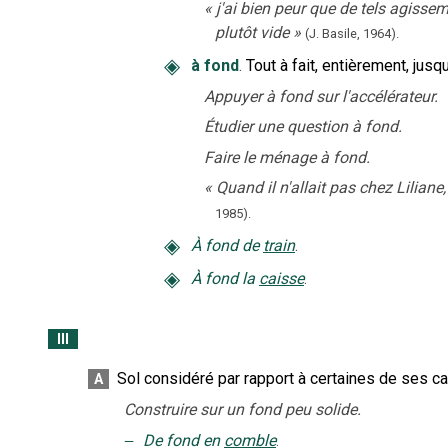
«
j'ai bien peur que de tels agissem
plutôt vide
»
(J. Basile,
1964).
◈
à fond
.
Tout à fait, entièrement, jusq
Appuyer à fond sur l'accélérateur.
Étudier une question à fond.
Faire le ménage à fond.
«
Quand il n'allait pas chez Liliane
1985).
◈
À fond de
train
.
◈
À fond la
caisse
.
III
Sol considéré par rapport à certaines de ses car
A
Construire sur un fond peu solide.
‒
De fond en
comble
.