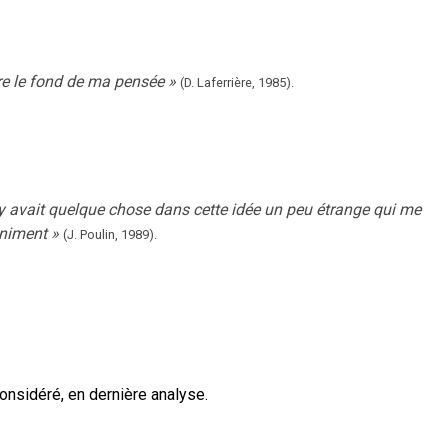
ire le fond de ma pensée
»
(D. Laferrière,
1985).
y avait quelque chose dans cette idée un peu étrange qui me
iniment
»
(J. Poulin,
1989).
onsidéré, en dernière analyse.