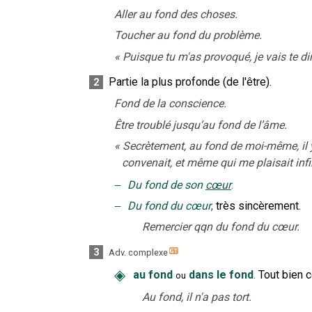
Aller au fond des choses.
Toucher au fond du problème.
«
Puisque tu m'as provoqué, je vais te d
Partie la plus profonde (de l'être).
2
Fond de la conscience.
Être troublé jusqu’au fond de l’âme.
«
Secrètement, au fond de moi-même, il 
convenait, et même qui me plaisait inf
‒
Du fond de son
cœur
.
‒
Du fond du cœur
,
très sincèrement.
Remercier qqn du fond du cœur.
3
Adv. complexe
◈
au fond
dans le fond
.
Tout bien c
ou
Au fond, il n'a pas tort.