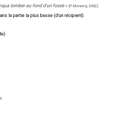
qua tomber au fond d'un fossé
»
(P. Morency,
2002).
ans la partie la plus basse (d'un récipient).
de).
e.