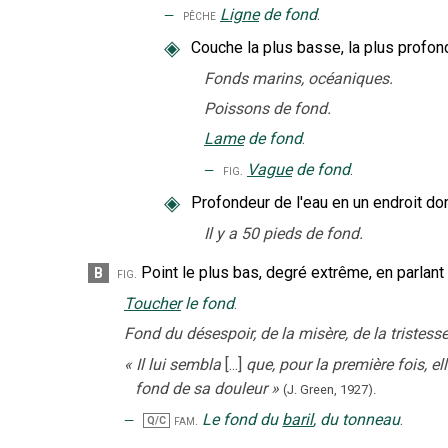
‒
Ligne
de fond
.
pêche
◈
Couche la plus basse, la plus profond
Fonds marins, océaniques.
Poissons de fond.
Lame
de fond
.
‒
Vague
de fond
.
fig.
◈
Profondeur de l'eau en un endroit do
Il y a 50 pieds de fond.
Point le plus bas, degré extrême, en parlant
B
fig.
Toucher
le fond
.
Fond du désespoir, de la misère, de la tristesse
«
Il lui sembla
[...]
que, pour la première fois, el
fond de sa douleur
»
(J. Green,
1927
).
‒
Le fond du
baril
, du tonneau
.
fam.
Q/C