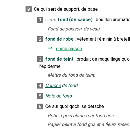
Ce qui sert de support, de base.
B
fond (de sauce)
:
bouillon aromatis
1
cuisine
Fond de poisson, de veau.
fond de robe
:
vêtement féminin à bretell
2
⇒
combinaison
.
fond de teint
:
produit de maquillage qu’on
3
l’épiderme.
Mettre du fond de teint.
Couche
de fond
.
4
Note
de fond
.
5
Ce sur quoi qqch. se détache.
6
Robe à pois blancs sur fond noir.
Papier peint à fond gris et à fleurs roses.