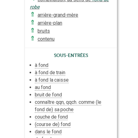
robe
⇑
arrière-grand-mère
⇑
arrière-plan
⇑
bruits
⇑
contenu
Sous-entrées
à fond
à fond de
train
à fond la
caisse
au fond
bruit
de fond
connaître qqn, qqch. comme (le
fond de) sa
poche
couche
de fond
(course de) fond
dans le fond