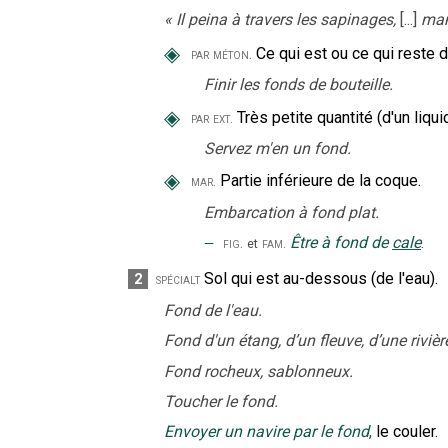
«
Il peina à travers les sapinages,
[...]
man
◈
Ce qui est ou ce qui reste d
par méton.
Finir les fonds de bouteille.
◈
Très petite quantité (d'un liqui
par ext.
Servez m'en un fond.
◈
Partie inférieure de la coque.
mar.
Embarcation à fond plat.
‒
Être à fond de
cale
.
fig.
fam.
et
Sol qui est au-dessous (de l'eau).
2
spécialt
Fond de l'eau.
Fond d'un étang, d’un fleuve, d’une rivièr
Fond rocheux, sablonneux.
Toucher le fond.
Envoyer un navire par le fond
,
le couler.