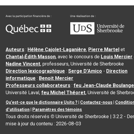
Auteurs
:
Hélène Cajolet-Laganière
,
Pierre Martel
et
Chantal‑Édith Masson
, avec le concours de
Louis Mercier
Nadine Vincent
, professeurs, Université de Sherbrooke
Direction lexicographique
:
Serge D’Amico
-
Direction
informatique
:
Benoit Mercier
Professeurs collaborateurs
:
feu Jean-Claude Boulange
Université Laval,
feu Michel Théoret
, Université de Sherbr
Qu’est-ce que le dictionnaire Usito ?
|
Contactez-nous
|
Conditio
d’utilisation
|
Paramètres des témoins
Tous droits réservés
©
Université de Sherbrooke |
3.2.2
- Der
mise à jour du contenu :
2026-08-03