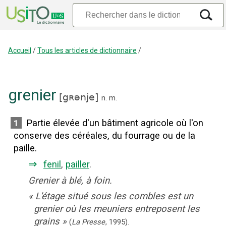
Accueil
/
Tous les articles de dictionnaire
/
grenier
[
gʀənje
]
n.
m.
Partie élevée d'un bâtiment agricole où l'on
1
conserve des céréales, du fourrage ou de la
paille.
⇒
fenil
,
pailler
.
Grenier à blé, à foin.
«
L'étage situé sous les combles est un
grenier où les meuniers entreposent les
grains
»
(
La Presse
,
1995
).