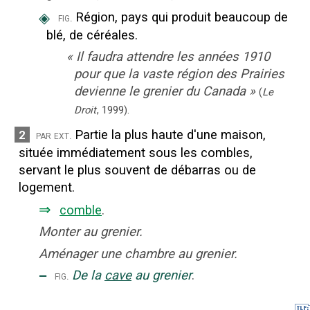
◈
Région, pays qui produit beaucoup de
fig.
blé, de céréales.
«
Il faudra attendre les années 1910
pour que la vaste région des Prairies
devienne le grenier du Canada
»
(
Le
Droit
,
1999
).
Partie la plus haute d'une maison,
2
par ext.
située immédiatement sous les combles,
servant le plus souvent de débarras ou de
logement.
⇒
comble
.
Monter au grenier.
Aménager une chambre au grenier.
‒
De la
cave
au grenier
.
fig.