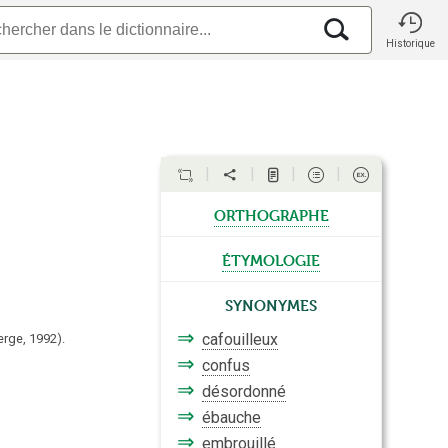
Historique
orthographe
étymologie
Synonymes
⇒
cafouilleux
erge,
1992).
⇒
confus
⇒
désordonné
⇒
ébauche
⇒
embrouillé