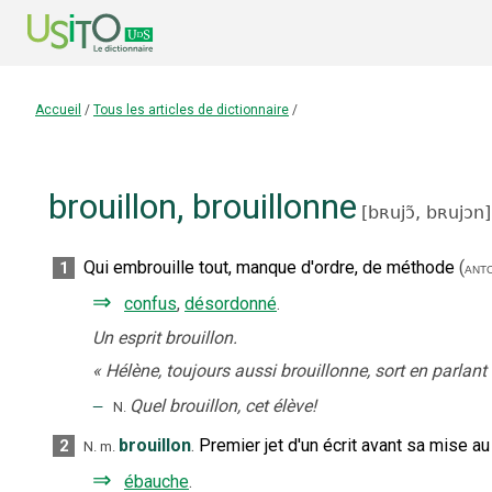
Accueil
/
Tous les articles de dictionnaire
/
brouillon
,
brouillonne
[
bʀujɔ̃,
bʀujɔn
]
Qui embrouille tout, manque d'ordre, de méthode
(
1
ant
⇒
confus
,
désordonné
.
Un esprit brouillon.
«
Hélène, toujours aussi brouillonne, sort en parlant 
‒
Quel brouillon, cet élève!
N.
brouillon
.
Premier jet d'un écrit avant sa mise au
2
N.
m.
⇒
ébauche
.