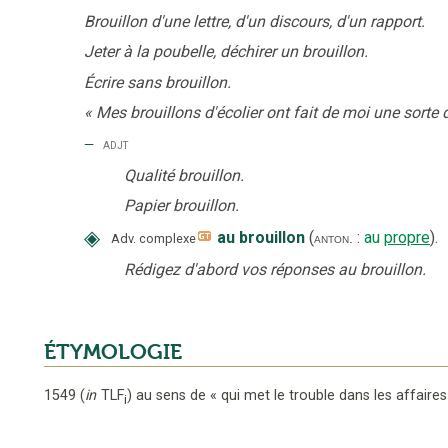
Brouillon d'une lettre, d'un discours, d'un rapport.
Jeter à la poubelle, déchirer un brouillon.
Écrire sans brouillon.
«
Mes brouillons d'écolier ont fait de moi une sorte 
‒
adjt
Qualité brouillon.
Papier brouillon.
◈
au brouillon
(
:
au
propre
).
anton.
Adv. complexe
Rédigez d'abord vos réponses au brouillon.
ÉTYMOLOGIE
1549
(
in
TLF
)
au sens de « qui met le trouble dans les affaires
i