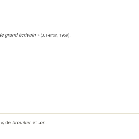
de grand écrivain
»
(J. Ferron,
1969).
 »
;
de
brouiller
et
-on
.