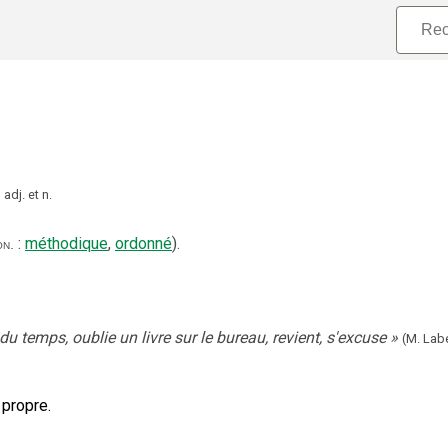
adj.
et
n.
:
méthodique
,
ordonné
).
on.
du temps, oublie un livre sur le bureau, revient, s'excuse
»
(M. Lab
 propre.