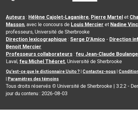
Auteurs
:
Hélène Cajolet-Laganière
,
Pierre Martel
et
Cha
Masson
, avec le concours de
Louis Mercier
et
Nadine Vin
professeurs, Université de Sherbrooke
Direction lexicographique
:
Serge D’Amico
-
Direction i
Benoit Mercier
Professeurs collaborateurs
:
feu Jean-Claude Boulange
Laval,
feu Michel Théoret
, Université de Sherbrooke
Qu’est-ce que le dictionnaire Usito ?
|
Contactez-nous
|
Condition
|
Paramètres des témoins
Tous droits réservés
©
Université de Sherbrooke |
3.2.2
- Der
jour du contenu :
2026-08-03