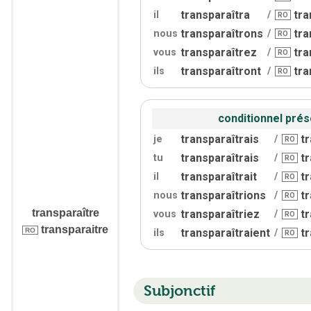
transparaîtra
tra
il
/
RO
transparaîtrons
tra
nous
/
RO
transparaîtrez
tra
vous
/
RO
transparaîtront
tra
ils
/
RO
conditionnel prés
transparaîtrais
t
je
/
RO
transparaîtrais
t
tu
/
RO
transparaîtrait
t
il
/
RO
transparaîtrions
t
nous
/
RO
transparaître
transparaîtriez
t
vous
/
RO
transparaitre
RO
transparaîtraient
t
ils
/
RO
Subjonctif