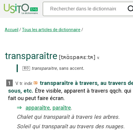
Accueil
/
Tous les articles de dictionnaire
/
transparaître
[
tʀɑ̃spaʀɛ:tʀ
]
v.
.
transparaitre
,
sans accent
RO
transparaître à travers, au travers d
1
V. tr. indir.
sous, etc.
Être visible, apparent à travers qqch. qui
fait ou peut faire écran.
⇒
apparaître
,
paraître
.
Chalet qui transparaît à travers les arbres.
Soleil qui transparaît au travers des nuages.