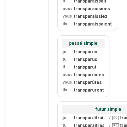
transparaissait
il
transparaissions
nous
transparaissiez
vous
transparaissaient
ils
passé simple
transparus
je
transparus
tu
transparut
il
transparûmes
nous
transparûtes
vous
transparurent
ils
futur simple
transparaîtrai
tra
je
/
RO
transparaîtras
tra
tu
/
RO