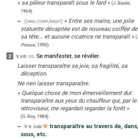
«
sa pâleur transparaît sous le fard
»
(J. Basile,
1964).
‒
«
Entre ses mains, une jolie
(sans complément)
statuette décapitée est de nouveau coiffée de
sa tête... et aucune cicatrice ne transparaît
»
(
Presse
,
1990
).
Se manifester, se révéler.
2
fig.
V. intr.
Laisser transparaître sa joie, sa fragilité, sa
déception.
Ne rien laisser transparaître.
«
Quelque chose de mon émerveillement dut
transparaître aux yeux du chauffeur qui, par le
rétroviseur, me regardait regarder la forêt
»
(G. Roy,
1984).
‒
transparaître au travers de, dans
V. tr. indir.
sous, etc.