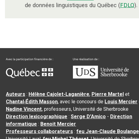
de données linguistiques du Québec (
FDLQ
).
Auteurs
:
Hélène Cajolet-Laganière
,
Pierre Martel
et
Chantal‑Édith Masson
, avec le concours de
Louis Mercier
Nadine Vincent
, professeurs, Université de Sherbrooke
Direction lexicographique
:
Serge D’Amico
-
Direction
informatique
:
Benoit Mercier
Professeurs collaborateurs
:
feu Jean-Claude Boulange
Université Laval,
feu Michel Théoret
, Université de Sherbr