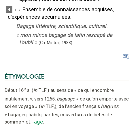
Ensemble de connaissances acquises,
4
fig.
d'expériences accumulées.
Bagage littéraire, scientifique, culturel.
«
mon mince bagage de latin rescapé de
l'oubli
»
(Ch. Mistral,
1988).
ÉTYMOLOGIE
e
Début 16
s.
(
in
TLF
)
au sens de « ce qui encombre
i
inutilement »
;
vers 1265
,
baguage
« ce qu'on emporte avec
soi en voyage »
(
in
TLF
);
de l'ancien français
bagues
i
«
bagages, habits, hardes; couvertures de bêtes de
somme
»
et
-age
.