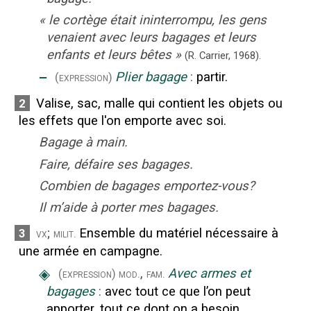
«
le cortège était ininterrompu, les gens
venaient avec leurs bagages et leurs
enfants et leurs bêtes
»
(R. Carrier,
1968).
‒
Plier bagage
:
partir.
(expression)
Valise, sac, malle qui contient les objets ou
2
les effets que l'on emporte avec soi.
Bagage à main.
Faire, défaire ses bagages.
Combien de bagages emportez-vous?
Il m’aide à porter mes bagages.
;
Ensemble du matériel nécessaire à
3
vx
milit.
une armée en campagne.
◈
,
Avec armes et
(expression)
mod.
fam.
bagages
:
avec tout ce que l’on peut
apporter, tout ce dont on a besoin.