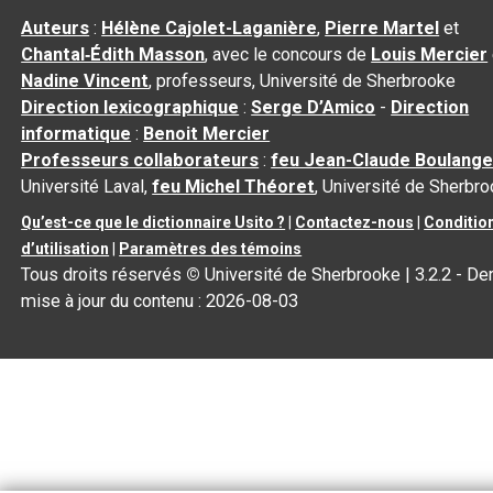
Auteurs
:
Hélène Cajolet-Laganière
,
Pierre Martel
et
Chantal‑Édith Masson
, avec le concours de
Louis Mercier
Nadine Vincent
, professeurs, Université de Sherbrooke
Direction lexicographique
:
Serge D’Amico
-
Direction
informatique
:
Benoit Mercier
Professeurs collaborateurs
:
feu Jean-Claude Boulange
Université Laval,
feu Michel Théoret
, Université de Sherbr
Qu’est-ce que le dictionnaire Usito ?
|
Contactez-nous
|
Conditio
d’utilisation
|
Paramètres des témoins
Tous droits réservés
©
Université de Sherbrooke |
3.2.2
- Der
mise à jour du contenu :
2026-08-03