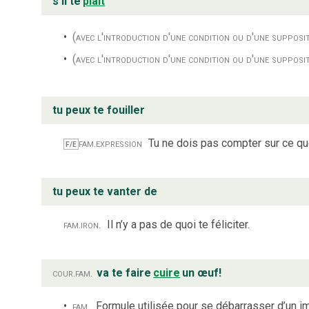
s’il te
plaît
(avec l'introduction d'une condition ou d'une supposi
(avec l'introduction d'une condition ou d'une supposi
tu peux te fouiller
fam.
expression
Tu ne dois pas compter sur ce que
F/E
tu peux te vanter de
fam.
iron.
Il n’y a pas de quoi te féliciter.
cour.
fam.
va te faire
cuire
un œuf!
fam.
Formule utilisée pour se débarrasser d’un i