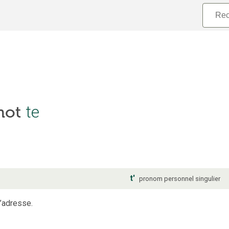
 mot
te
t'
pronom personnel
singulier
s’adresse.