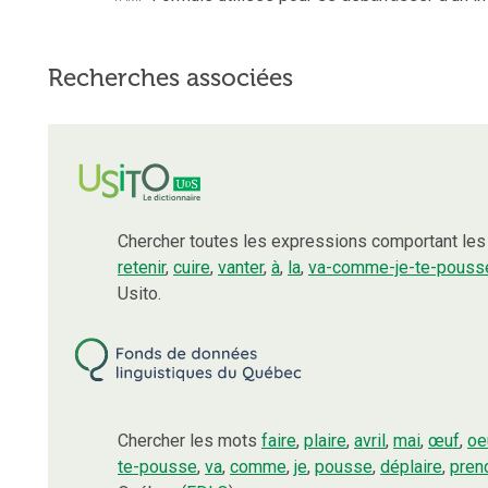
Recherches associées
Chercher toutes les expressions comportant le
retenir
,
cuire
,
vanter
,
à
,
la
,
va-comme-je-te-pouss
Usito.
Chercher les mots
faire
,
plaire
,
avril
,
mai
,
œuf
,
oe
te-pousse
,
va
,
comme
,
je
,
pousse
,
déplaire
,
pren