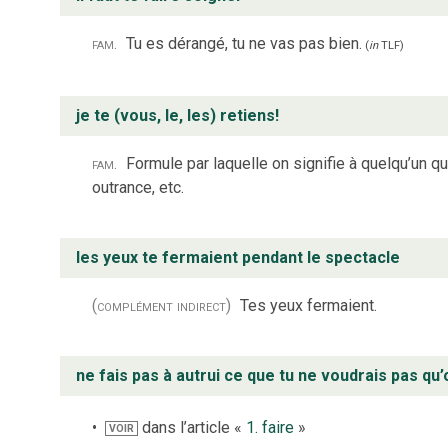
fam.
Tu es dérangé, tu ne vas pas bien.
(
in
TLF
)
je te (vous, le, les) retiens!
fam.
Formule par laquelle on signifie à quelqu’un qu
outrance, etc.
les yeux te fermaient pendant le spectacle
(complément indirect)
Tes yeux fermaient.
ne fais pas à autrui ce que tu ne voudrais pas qu’o
dans l’article «
1. faire
»
VOIR