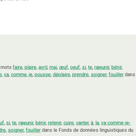
s mots
faire
,
plaire
,
avril
,
mai
,
œuf
,
oeuf
,
si
,
te
,
rajeunir
,
bénir
,
e
,
va
,
comme
,
je
,
pousse
,
déplaire
,
prendre
,
soigner
,
fouiller
dans
uf
,
si
,
te
,
rajeunir
,
bénir
,
retenir
,
cuire
,
vanter
,
à
,
la
,
va-comme-je-
dre
,
soigner
,
fouiller
dans le Fonds de données linguistiques du