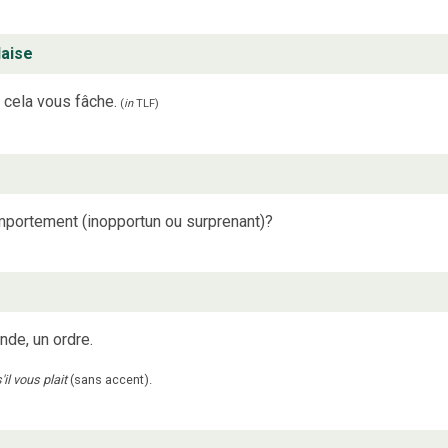
laise
i cela vous fâche.
(
in
TLF
)
mportement (inopportun ou surprenant)?
de, un ordre.
'il vous plait
(sans accent).