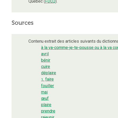
Québec (
FDLQ
).
Sources
Contenu extrait des articles suivants du dictionna
à la va-comme-je-te-pousse ou à la va c
avril
bénir
cuire
déplaire
faire
1.
fouiller
mai
œuf
plaire
prendre
rajeunir