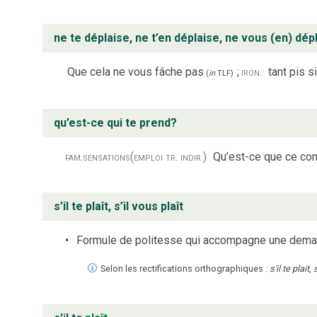
ne te déplaise, ne t’en déplaise, ne vous (en) dép
Que cela ne vous fâche pas
;
iron.
tant pis s
(
in
TLF
)
qu’est-ce qui te prend?
fam.
sensations
(emploi tr. indir.)
Qu’est-ce que ce co
s’il te plaît, s’il vous plaît
Formule de politesse qui accompagne une deman
Selon les rectifications orthographiques :
s'il te plait
,
s