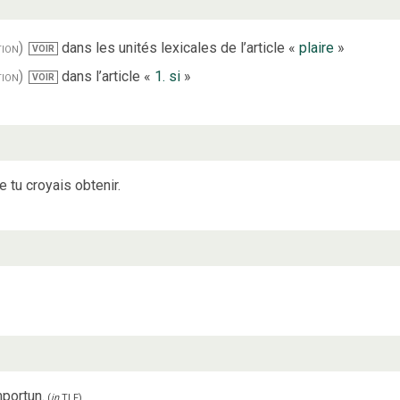
tion)
dans les unités lexicales de l’article «
plaire
»
VOIR
tion)
dans l’article «
1. si
»
VOIR
 tu croyais obtenir.
mportun.
(
in
TLF
)