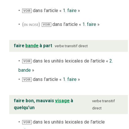
dans l’article «
1. faire
»
VOIR
(en incise)
dans l’article «
1. faire
»
VOIR
faire
bande
à part
verbe
transitif direct
dans les unités lexicales de l’article «
2.
VOIR
bande
»
dans l’article «
1. faire
»
VOIR
faire bon, mauvais
visage
à
verbe
transitif
quelqu’un
direct
dans les unités lexicales de l’article
VOIR