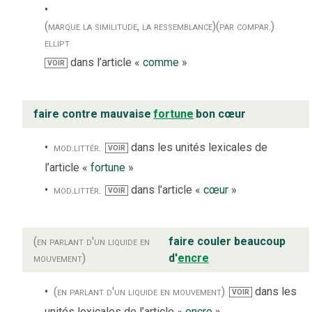
(marque la similitude, la ressemblance)
(par compar.)
ellipt
dans l’article «
comme
»
VOIR
faire contre mauvaise
fortune
bon cœur
mod.
littér.
dans les unités lexicales de
VOIR
l’article «
fortune
»
mod.
littér.
dans l’article «
cœur
»
VOIR
(en parlant d'un liquide en
faire couler beaucoup
mouvement)
d'
encre
(en parlant d'un liquide en mouvement)
dans les
VOIR
unités lexicales de l’article «
encre
»