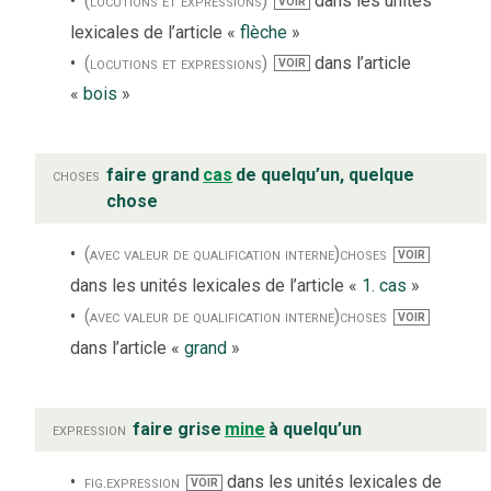
(locutions et expressions)
dans les unités
VOIR
lexicales de l’article «
flèche
»
(locutions et expressions)
dans l’article
VOIR
«
bois
»
choses
faire grand
cas
de quelqu’un, quelque
chose
(avec valeur de qualification interne)
choses
VOIR
dans les unités lexicales de l’article «
1. cas
»
(avec valeur de qualification interne)
choses
VOIR
dans l’article «
grand
»
expression
faire grise
mine
à quelqu’un
fig.
expression
dans les unités lexicales de
VOIR