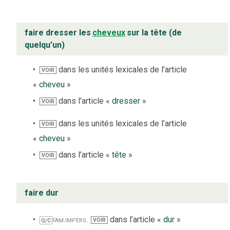
faire dresser les
cheveux
sur la tête (de
quelqu’un)
dans les unités lexicales de l’article
VOIR
«
cheveu
»
dans l’article «
dresser
»
VOIR
dans les unités lexicales de l’article
VOIR
«
cheveu
»
dans l’article «
tête
»
VOIR
faire dur
fam.
impers.
dans l’article «
dur
»
VOIR
Q/C