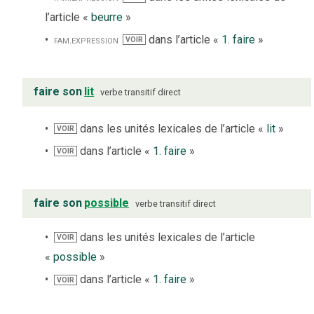
l’article «
beurre
»
fam.
expression
dans l’article «
1. faire
»
VOIR
faire son
lit
verbe
transitif direct
dans les unités lexicales de l’article «
lit
»
VOIR
dans l’article «
1. faire
»
VOIR
faire son
possible
verbe
transitif direct
dans les unités lexicales de l’article
VOIR
«
possible
»
dans l’article «
1. faire
»
VOIR