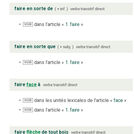
faire en sorte de
+ inf.
verbe
transitif direct
dans l’article «
1. faire
»
VOIR
faire en sorte que
+ subj.
verbe
transitif direct
dans l’article «
1. faire
»
VOIR
faire
face
à
verbe
transitif direct
dans les unités lexicales de l’article «
face
»
VOIR
dans l’article «
1. faire
»
VOIR
faire
flèche
de tout bois
verbe
transitif direct