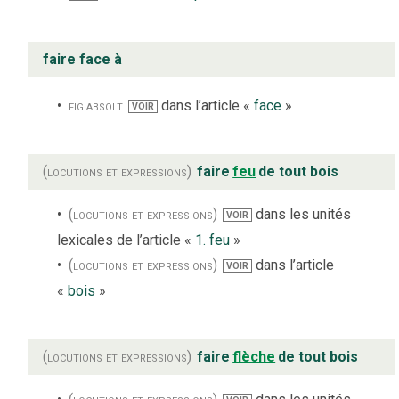
faire face à
fig.
absolt
dans l’article «
face
»
VOIR
(locutions et expressions)
faire
feu
de tout bois
(locutions et expressions)
dans les unités
VOIR
lexicales de l’article «
1. feu
»
(locutions et expressions)
dans l’article
VOIR
«
bois
»
(locutions et expressions)
faire
flèche
de tout bois