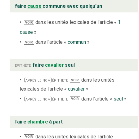
faire
cause
commune avec quelqu’un
dans les unités lexicales de l’article «
1.
VOIR
cause
»
dans l’article «
commun
»
VOIR
épithète
faire
cavalier
seul
(après le nom)
épithète
dans les unités
VOIR
lexicales de l’article «
cavalier
»
(après le nom)
épithète
dans l’article «
seul
»
VOIR
faire
chambre
à part
dans les unités lexicales de l’article
VOIR