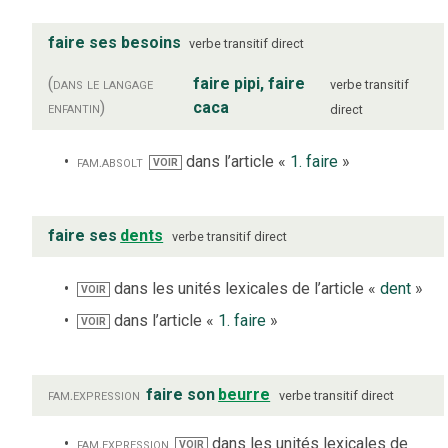
faire ses besoins
verbe
transitif direct
(dans le langage
faire pipi, faire
verbe
transitif
enfantin)
caca
direct
fam.
absolt
dans l’article «
1. faire
»
VOIR
faire ses
dents
verbe
transitif direct
dans les unités lexicales de l’article «
dent
»
VOIR
dans l’article «
1. faire
»
VOIR
fam.
expression
faire son
beurre
verbe
transitif direct
fam.
expression
dans les unités lexicales de
VOIR