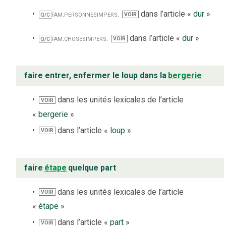
fam.
personnes
impers.
dans l’article «
dur
»
VOIR
Q/C
fam.
choses
impers.
dans l’article «
dur
»
VOIR
Q/C
faire entrer, enfermer le loup dans la
bergerie
dans les unités lexicales de l’article
VOIR
«
bergerie
»
dans l’article «
loup
»
VOIR
faire
étape
quelque part
dans les unités lexicales de l’article
VOIR
«
étape
»
dans l’article «
part
»
VOIR