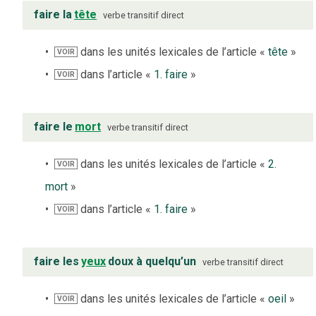
faire la
tête
verbe
transitif direct
dans les unités lexicales de l’article «
tête
»
VOIR
dans l’article «
1. faire
»
VOIR
faire le
mort
verbe
transitif direct
dans les unités lexicales de l’article «
2.
VOIR
mort
»
dans l’article «
1. faire
»
VOIR
faire les
yeux
doux à quelqu’un
verbe
transitif direct
dans les unités lexicales de l’article «
oeil
»
VOIR