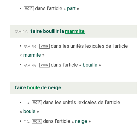
dans l’article «
part
»
VOIR
fam.
fig.
faire bouillir la
marmite
fam.
fig.
dans les unités lexicales de l’article
VOIR
«
marmite
»
fam.
fig.
dans l’article «
bouillir
»
VOIR
faire
boule
de neige
fig.
dans les unités lexicales de l’article
VOIR
«
boule
»
fig.
dans l’article «
neige
»
VOIR