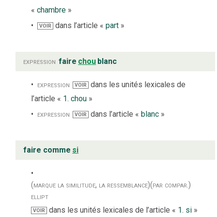
«
chambre
»
dans l’article «
part
»
VOIR
expression
faire
chou
blanc
expression
dans les unités lexicales de
VOIR
l’article «
1. chou
»
expression
dans l’article «
blanc
»
VOIR
faire comme
si
(marque la similitude, la ressemblance)
(par compar.)
ellipt
dans les unités lexicales de l’article «
1. si
»
VOIR