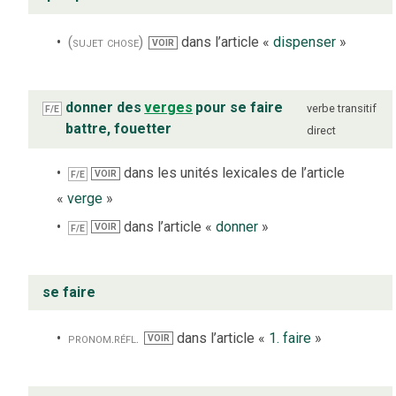
(sujet chose)
dans l’article «
dispenser
»
VOIR
donner des
verges
pour se faire
verbe
transitif
F/E
battre, fouetter
direct
dans les unités lexicales de l’article
VOIR
F/E
«
verge
»
dans l’article «
donner
»
VOIR
F/E
se faire
pronom.
réfl.
dans l’article «
1. faire
»
VOIR