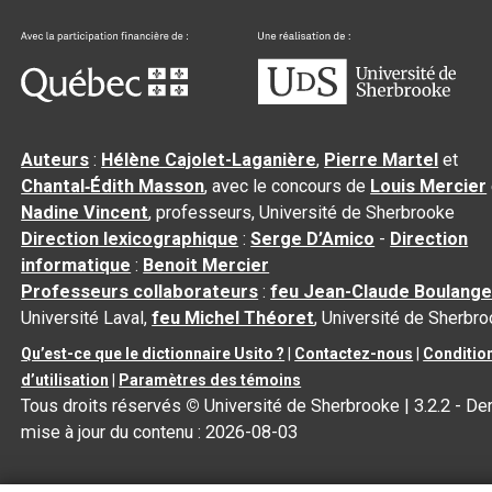
Auteurs
:
Hélène Cajolet-Laganière
,
Pierre Martel
et
Chantal‑Édith Masson
, avec le concours de
Louis Mercier
Nadine Vincent
, professeurs, Université de Sherbrooke
Direction lexicographique
:
Serge D’Amico
-
Direction
informatique
:
Benoit Mercier
Professeurs collaborateurs
:
feu Jean-Claude Boulange
Université Laval,
feu Michel Théoret
, Université de Sherbr
Qu’est-ce que le dictionnaire Usito ?
|
Contactez-nous
|
Conditio
d’utilisation
|
Paramètres des témoins
Tous droits réservés
©
Université de Sherbrooke |
3.2.2
- Der
mise à jour du contenu :
2026-08-03