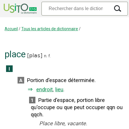
Accueil
/
Tous les articles de dictionnaire
/
place
[
plas
]
n.
f.
I
Portion d'espace déterminée.
A
⇒
endroit
,
lieu
.
Partie d'espace, portion libre
1
qu'occupe ou que peut occuper qqn ou
qqch.
Place libre, vacante.