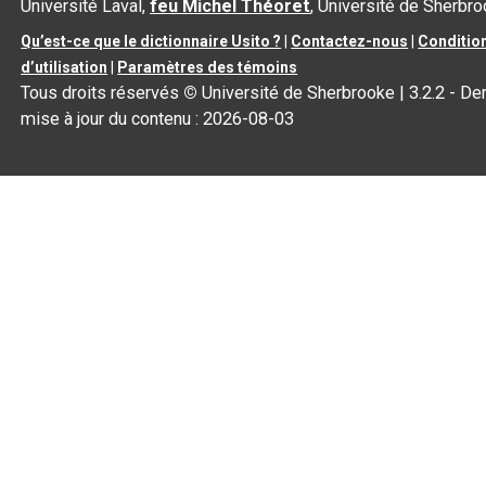
Université Laval,
feu Michel Théoret
, Université de Sherbr
Qu’est-ce que le dictionnaire Usito ?
|
Contactez-nous
|
Conditio
d’utilisation
|
Paramètres des témoins
Tous droits réservés
©
Université de Sherbrooke |
3.2.2
- Der
mise à jour du contenu :
2026-08-03