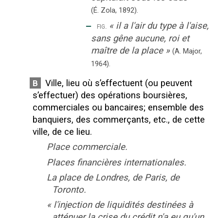
(É. Zola,
1892
).
‒
«
il a l'air du type à l'aise,
fig.
sans gêne aucune, roi et
maître de la place
»
(A. Major,
1964).
Ville, lieu où s’effectuent (ou peuvent
B
s’effectuer) des opérations boursières,
commerciales ou bancaires
;
ensemble des
banquiers, des commerçants, etc., de cette
ville, de ce lieu.
Place commerciale.
Places financières internationales.
La place de Londres, de Paris, de
Toronto.
«
l'injection de liquidités destinées à
atténuer la crise du crédit n'a eu qu'un