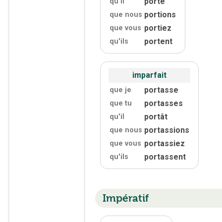
porte
qu'
il
portions
que nous
portiez
que vous
portent
qu'
ils
imparfait
portasse
que je
portasses
que tu
portât
qu'
il
portassions
que nous
portassiez
que vous
portassent
qu'
ils
Impératif