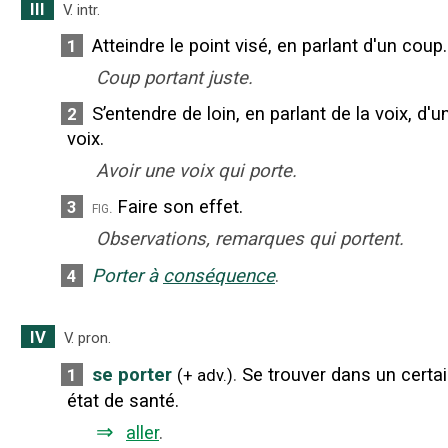
III
V. intr.
Atteindre le point visé, en parlant d'un coup.
1
Coup portant juste.
S’entendre de loin, en parlant de la voix, d'u
2
voix.
Avoir une voix qui porte.
Faire son effet.
3
fig.
Observations, remarques qui portent.
Porter à
conséquence
.
4
IV
V. pron.
se porter
.
Se trouver dans un certa
1
(
+
adv.
)
état de santé.
⇒
aller
.