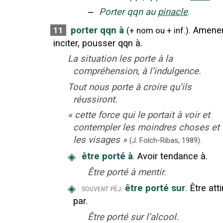
‒
Porter qqn au
pinacle
.
porter qqn à
.
Amener
11
(
+
nom
ou
+
inf.
)
inciter, pousser qqn à.
La situation les porte à la
compréhension, à l’indulgence.
Tout nous porte à croire qu’ils
réussiront.
«
cette force qui le portait à voir et
contempler les moindres choses et
les visages
»
(J. Folch-Ribas,
1989).
◈
être porté à
.
Avoir tendance à.
Être porté à mentir.
◈
être porté sur
.
Être atti
souvent péj.
par.
Être porté sur l’alcool.