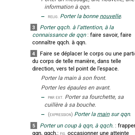
information à qqn.
‒
Porter la bonne
nouvelle
.
relig.
Porter qqch. à l’attention, à la
3
connaissance de qqn
:
faire savoir, faire
connaître qqch. à qqn.
Faire se déplacer le corps ou une parti
4
du corps de telle manière, dans telle
direction, vers tel point de l'espace.
Porter la main à son front.
Porter les épaules en avant.
‒
Porter sa fourchette, sa
par ext.
cuillère à sa bouche.
‒
Porter la
main
sur qqn
.
(expression)
Porter un coup à qqn, à qqch.
:
frappe
5
qqn, qqch.
;
occasionner une atteinte
fig.