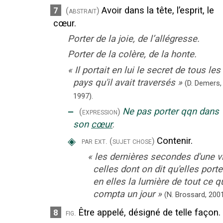
Avoir dans la tête, l’esprit, le
7
(abstrait)
cœur.
Porter de la joie, de l’allégresse.
Porter de la colère, de la honte.
«
Il portait en lui le secret de tous les
pays qu'il avait traversés
»
(D. Demers,
1997).
‒
Ne pas porter qqn dans
(expression)
son
cœur
.
◈
Contenir.
par ext.
(sujet chose)
«
les dernières secondes d'une vi
celles dont on dit qu'elles porte
en elles la lumière de tout ce q
compta un jour
»
(N. Brossard,
2001
Être appelé, désigné de telle façon.
8
fig.