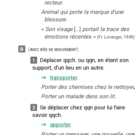
recteur.
Animal qui porte la marque d’une
blessure.
«
Son visage
[...]
portait la trace des
émotions récentes
»
(Fr. Loranger,
1949)
B
(
avec idée de mouvement
)
Déplacer qqch. ou qqn, en étant son
1
support, d'un lieu en un autre.
⇒
transporter
.
Porter des chemises chez le nettoyeu
Porter un malade dans son lit.
Se déplacer chez qqn pour lui faire
2
savoir qqch.
⇒
apporter
.
Porter un message, une nouvelle, une