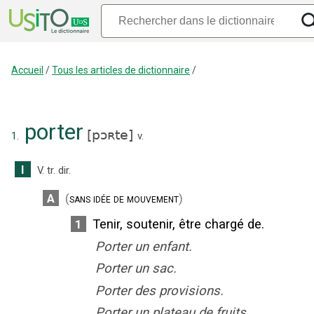
Accueil
/
Tous les articles de dictionnaire
/
porter
[
pɔʀte
]
1.
v.
I
V. tr. dir.
A
(
sans idée de mouvement
)
Tenir, soutenir, être chargé de.
1
Porter un enfant.
Porter un sac.
Porter des provisions.
Porter un plateau de fruits.