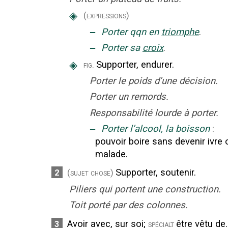
◈
(expressions)
‒
Porter qqn en
triomphe
.
‒
Porter sa
croix
.
◈
Supporter, endurer.
fig.
Porter le poids d’une décision.
Porter un remords.
Responsabilité lourde à porter.
‒
Porter l’alcool, la boisson
:
pouvoir boire sans devenir ivre 
malade.
Supporter, soutenir.
2
(sujet chose)
Piliers qui portent une construction.
Toit porté par des colonnes.
Avoir avec, sur soi
;
être vêtu de.
3
spécialt