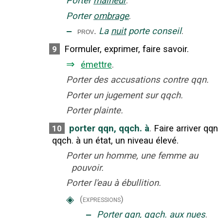
Porter
malheur
.
Porter
ombrage
.
‒
La
nuit
porte conseil
.
prov.
Formuler, exprimer, faire savoir.
9
⇒
émettre
.
Porter des accusations contre qqn.
Porter un jugement sur qqch.
Porter plainte.
porter qqn, qqch. à
.
Faire arriver qqn
10
qqch. à un état, un niveau élevé.
Porter un homme, une femme au
pouvoir.
Porter l'eau à ébullition.
◈
(expressions)
‒
Porter qqn, qqch. aux
nues
.