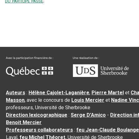
du participe passé
.
Auteurs
:
Hélène Cajolet-Laganière
,
Pierre Martel
et
Cha
Masson
, avec le concours de
Louis Mercier
et
Nadine Vin
professeurs, Université de Sherbrooke
Direction lexicographique
:
Serge D’Amico
-
Direction i
Benoit Mercier
Professeurs collaborateurs
:
feu Jean-Claude Boulange
Laval,
feu Michel Théoret
, Université de Sherbrooke