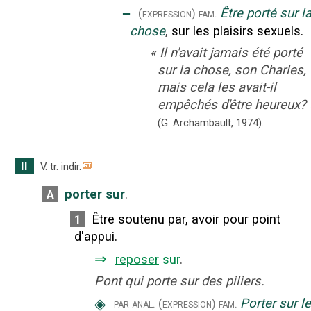
‒
Être porté sur l
(expression)
fam.
chose
,
sur les plaisirs sexuels.
«
Il n'avait jamais été porté
sur la chose, son Charles,
mais cela les avait-il
empêchés d'être heureux?
(G. Archambault,
1974).
II
V. tr. indir.
porter sur
.
A
Être soutenu par, avoir pour point
1
d'appui.
⇒
reposer
sur
.
Pont qui porte sur des piliers.
◈
Porter sur l
par anal.
(expression)
fam.