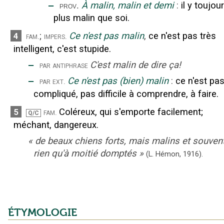
‒
À malin, malin et demi
:
il y toujou
prov.
plus malin que soi.
;
Ce n'est pas malin
,
ce n'est pas très
4
fam.
impers.
intelligent, c'est stupide.
‒
C'est malin de dire ça!
par antiphrase
‒
Ce n'est pas (bien) malin
:
ce n'est pa
par ext.
compliqué, pas difficile à comprendre, à faire.
Coléreux, qui s'emporte facilement
;
5
fam.
Q/C
méchant, dangereux.
«
de beaux chiens forts, mais malins et souven
rien qu'à moitié domptés
»
(L. Hémon,
1916).
ÉTYMOLOGIE