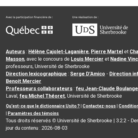
Auteurs
:
Hélène Cajolet-Laganière
,
Pierre Martel
et
Cha
Masson
, avec le concours de
Louis Mercier
et
Nadine Vin
professeurs, Université de Sherbrooke
Direction lexicographique
:
Serge D’Amico
-
Direction i
Benoit Mercier
Professeurs collaborateurs
:
feu Jean-Claude Boulange
Laval,
feu Michel Théoret
, Université de Sherbrooke
Qu’est-ce que le dictionnaire Usito ?
|
Contactez-nous
|
Condition
|
Paramètres des témoins
Tous droits réservés
©
Université de Sherbrooke |
3.2.2
- Der
jour du contenu :
2026-08-03