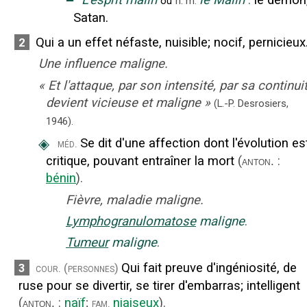
ou
n.
m.
Satan.
Qui a un effet néfaste, nuisible
;
nocif, pernicieux
2
Une influence maligne.
«
Et l'attaque, par son intensité, par sa continuit
devient vicieuse et maligne
»
(L.-P. Desrosiers,
1946).
◈
Se dit d'une affection dont l'évolution es
méd.
critique, pouvant entraîner la mort
(
:
anton.
bénin
).
Fièvre, maladie maligne.
Lymphogranulomatose
maligne
.
Tumeur
maligne
.
Qui fait preuve d'ingéniosité, de
3
cour.
(personnes)
ruse pour se divertir, se tirer d'embarras
;
intelligent
(
:
naïf
;
niaiseux
).
fam.
anton.