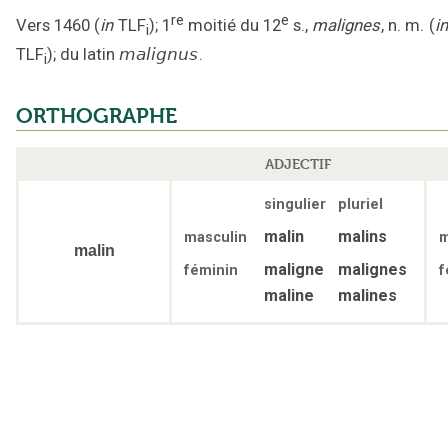
re
e
Vers 1460
(
in
TLF
);
1
moitié du 12
s.
,
malignes
, n. m.
(
in
i
TLF
);
du latin
malignus
.
i
ORTHOGRAPHE
ADJECTIF
singulier
pluriel
malin
malins
masculin
m
malin
maligne
malignes
féminin
f
maline
malines