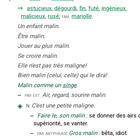
⇒
astucieux
,
dégourdi
,
fin
,
futé
,
ingénieux
,
malicieux
,
rusé
;
mariolle
.
fam.
Un enfant malin.
Être malin.
Jouer au plus malin.
Se croire malin.
Elle n'est pas très maligne!
Bien malin (celui, celle) qui le dira!
Malin comme un
singe
.
‒
Air, regard, sourire malin.
par ext.
◈
C'est une petite maligne.
N.
‒
Faire le, son malin
:
se donner des airs 
supériorité, se vanter.
‒
Gros malin
:
bêta, idiot.
par antiphrase