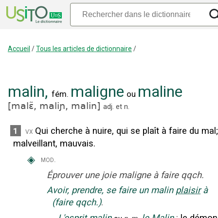
Accueil
/
Tous les articles de dictionnaire
/
malin
,
maligne
maline
fém.
ou
[
malɛ̃,
maliɲ,
malin
]
adj.
et
n.
Qui cherche à nuire, qui se plaît à faire du mal
;
1
vx
malveillant, mauvais.
◈
mod.
Éprouver une joie maligne à faire qqch.
Avoir, prendre, se faire un malin
plaisir
à
(faire qqch.)
.
‒
L'esprit malin
le Malin
:
le démon