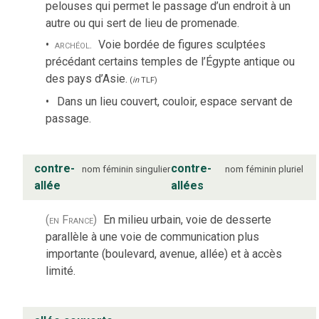
pelouses qui permet le passage d’un endroit à un
autre ou qui sert de lieu de promenade.
archéol.
Voie bordée de figures sculptées
précédant certains temples de l’Égypte antique ou
des pays d’Asie.
(
in
TLF
)
Dans un lieu couvert, couloir, espace servant de
passage.
contre-
contre-
nom
féminin
singulier
nom
féminin
pluriel
allée
allées
(en France)
En milieu urbain, voie de desserte
parallèle à une voie de communication plus
importante (boulevard, avenue, allée) et à accès
limité.