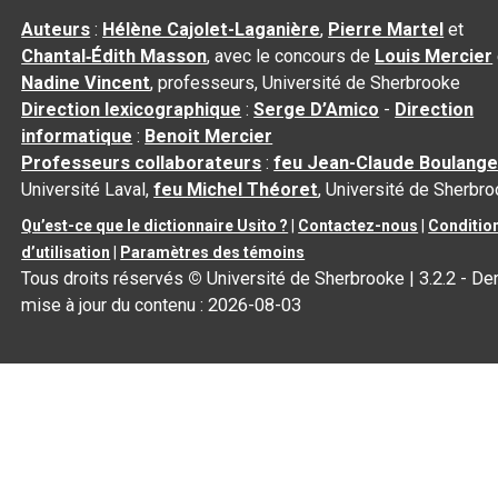
Auteurs
:
Hélène Cajolet-Laganière
,
Pierre Martel
et
Chantal‑Édith Masson
, avec le concours de
Louis Mercier
Nadine Vincent
, professeurs, Université de Sherbrooke
Direction lexicographique
:
Serge D’Amico
-
Direction
informatique
:
Benoit Mercier
Professeurs collaborateurs
:
feu Jean-Claude Boulange
Université Laval,
feu Michel Théoret
, Université de Sherbr
Qu’est-ce que le dictionnaire Usito ?
|
Contactez-nous
|
Conditio
d’utilisation
|
Paramètres des témoins
Tous droits réservés
©
Université de Sherbrooke |
3.2.2
- Der
mise à jour du contenu :
2026-08-03