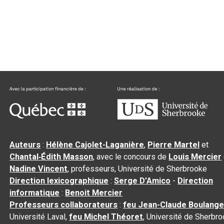
Auteurs
:
Hélène Cajolet-Laganière
,
Pierre Martel
et
Chantal‑Édith Masson
, avec le concours de
Louis Mercier
Nadine Vincent
, professeurs, Université de Sherbrooke
Direction lexicographique
:
Serge D’Amico
-
Direction
informatique
:
Benoit Mercier
Professeurs collaborateurs
:
feu Jean-Claude Boulange
Université Laval,
feu Michel Théoret
, Université de Sherbr