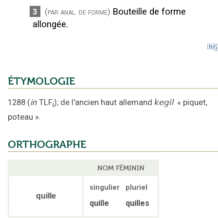
Bouteille de forme
3
(par anal. de forme)
allongée.
ÉTYMOLOGIE
1288
(
in
TLF
);
de l'ancien haut allemand
kegil
«
piquet,
i
poteau
».
ORTHOGRAPHE
NOM FÉMININ
singulier
pluriel
quille
quille
quilles