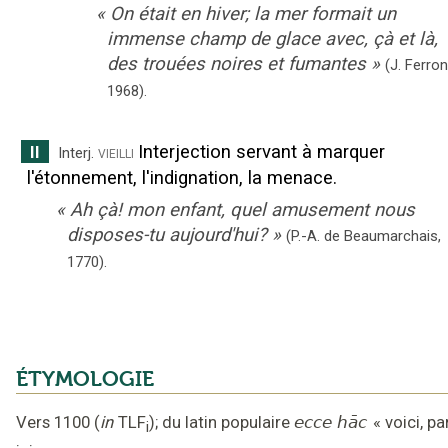
«
On était en hiver; la mer formait un
immense champ de glace avec, çà et là,
des trouées noires et fumantes
»
(J. Ferron
1968).
Interjection servant à marquer
II
vieilli
Interj.
l'étonnement, l'indignation, la menace.
«
Ah çà! mon enfant, quel amusement nous
disposes-tu aujourd'hui?
»
(P.-A. de Beaumarchais,
1770
).
ÉTYMOLOGIE
Vers 1100
(
in
TLF
);
du latin populaire
ecce hāc
«
voici, pa
i