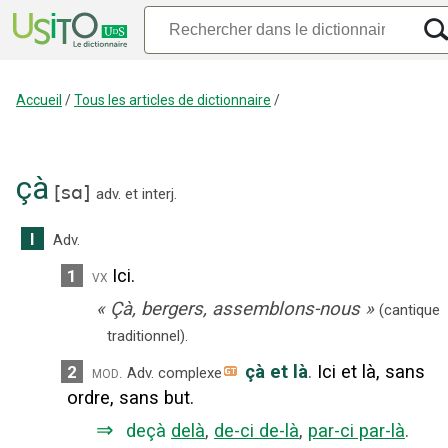
Accueil
/
Tous les articles de dictionnaire
/
çà
[
sɑ
]
adv.
et
interj.
I
Adv.
Ici.
1
vx
«
Çà, bergers, assemblons-nous
»
(
cantique
traditionnel
).
çà et là
.
Ici et là, sans
2
mod.
Adv. complexe
ordre, sans but.
⇒
deçà
delà
,
de-ci de-là
,
par-ci par-là
.