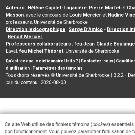
Auteurs
:
Hélène Cajolet-Laganière
,
Pierre Martel
et
Cha
Masson
, avec le concours de
Louis Mercier
et
Nadine Vin
professeurs, Université de Sherbrooke
Direction lexicographique
:
Serge D’Amico
-
Direction i
:
Benoit Mercier
Professeurs collaborateurs
:
feu Jean-Claude Boulange
Laval,
feu Michel Théoret
, Université de Sherbrooke
Qu’est-ce que le dictionnaire Usito ?
|
Contactez-nous
|
Conditio
d’utilisation
|
Paramètres des témoins
Tous droits réservés
©
Université de Sherbrooke |
3.2.2
- Der
jour du contenu :
2026-08-03
Ce site Web utilise des fichiers témoins (
cookies
) essentiels
bon fonctionnement. Vous pouvez paramétrer l'utilisation de 