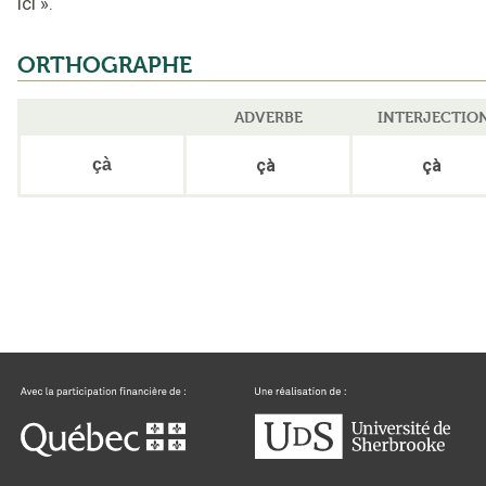
ici
».
ORTHOGRAPHE
ADVERBE
INTERJECTIO
çà
çà
çà