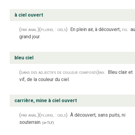
à ciel ouvert
(par anal.)
(pluriel : ciels)
En plein air, à découvert
;
fig.
a
grand jour.
bleu ciel
(dans des adjectifs de couleur composés)
inv.
Bleu clair et
vif, de la couleur du ciel.
carrière, mine à ciel ouvert
(par anal.)
(pluriel : ciels)
À découvert, sans puits, ni
souterrain.
(
in
TLF
)