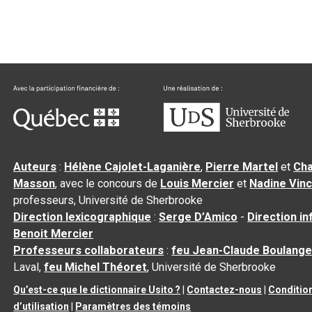
Auteurs
:
Hélène Cajolet-Laganière
,
Pierre Martel
et
Cha
Masson
, avec le concours de
Louis Mercier
et
Nadine Vin
professeurs, Université de Sherbrooke
Direction lexicographique
:
Serge D’Amico
-
Direction i
Benoit Mercier
Professeurs collaborateurs
:
feu Jean-Claude Boulange
Laval,
feu Michel Théoret
, Université de Sherbrooke
Qu’est-ce que le dictionnaire Usito ?
|
Contactez-nous
|
Conditio
d’utilisation
|
Paramètres des témoins