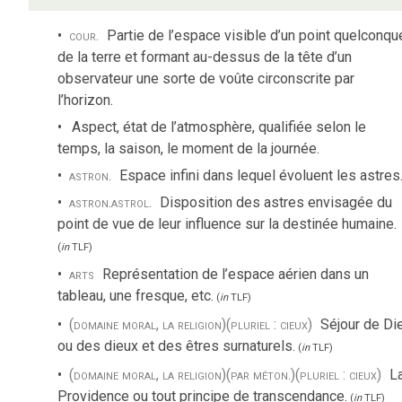
cour.
Partie de l’espace visible d’un point quelconqu
de la terre et formant au-dessus de la tête d’un
observateur une sorte de voûte circonscrite par
l’horizon.
Aspect, état de l’atmosphère, qualifiée selon le
temps, la saison, le moment de la journée.
astron.
Espace infini dans lequel évoluent les astres
astron.
astrol.
Disposition des astres envisagée du
point de vue de leur influence sur la destinée humaine.
(
in
TLF
)
arts
Représentation de l’espace aérien dans un
tableau, une fresque, etc.
(
in
TLF
)
(domaine moral, la religion)
(pluriel : cieux)
Séjour de Di
ou des dieux et des êtres surnaturels.
(
in
TLF
)
(domaine moral, la religion)
(par méton.)
(pluriel : cieux)
L
Providence ou tout principe de transcendance.
(
in
TLF
)