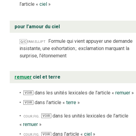
l’article «
ciel
»
pour l’amour du ciel
fam.
ellipt
Formule qui vient appuyer une demande
Q/C
insistante, une exhortation
;
exclamation marquant la
surprise, l’étonnement
remuer
ciel et terre
dans les unités lexicales de l’article «
remuer
»
VOIR
dans l’article «
terre
»
VOIR
cour.
fig.
dans les unités lexicales de l’article
VOIR
«
remuer
»
cour.
fig.
dans l’article «
ciel
»
VOIR