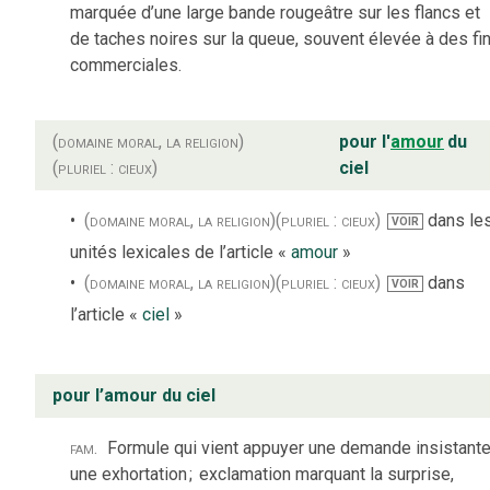
marquée d’une large bande rougeâtre sur les flancs et
de taches noires sur la queue, souvent élevée à des fi
commerciales.
(domaine moral, la religion)
pour l'
amour
du
(pluriel : cieux)
ciel
(domaine moral, la religion)
(pluriel : cieux)
dans le
VOIR
unités lexicales de l’article «
amour
»
(domaine moral, la religion)
(pluriel : cieux)
dans
VOIR
l’article «
ciel
»
pour l’amour du ciel
fam.
Formule qui vient appuyer une demande insistante
une exhortation
;
exclamation marquant la surprise,