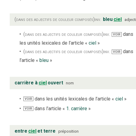
(dans des adjectifs de couleur composés)
inv.
bleu
ciel
adject
(dans des adjectifs de couleur composés)
inv.
dans
VOIR
les unités lexicales de l’article «
ciel
»
(dans des adjectifs de couleur composés)
inv.
dans
VOIR
l’article «
bleu
»
carrière à
ciel
ouvert
nom
dans les unités lexicales de l’article «
ciel
»
VOIR
dans l’article «
1. carrière
»
VOIR
entre
ciel
et terre
préposition