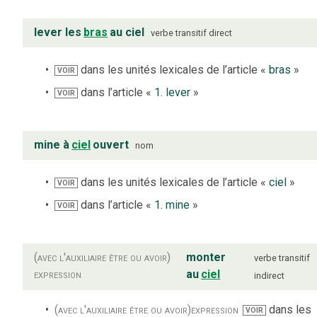
lever les
bras
au ciel
verbe
transitif direct
dans les unités lexicales de l’article «
bras
»
VOIR
dans l’article «
1. lever
»
VOIR
mine à
ciel
ouvert
nom
dans les unités lexicales de l’article «
ciel
»
VOIR
dans l’article «
1. mine
»
VOIR
(avec l'auxiliaire être ou avoir)
monter
verbe
transitif
expression
au
ciel
indirect
(avec l'auxiliaire être ou avoir)
expression
dans les
VOIR