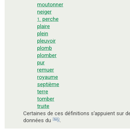
moutonner
neiger
perche
1.
plaire
plein
pleuvoir
plomb
plomber
pur
remuer
royaume
septième
terre
tomber
truite
Certaines de ces définitions s’appuient sur d
données du
.