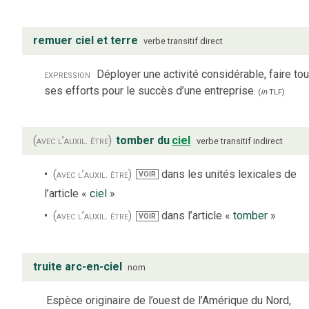
remuer ciel et terre
verbe
transitif direct
expression
Déployer une activité considérable, faire to
ses efforts pour le succès d’une entreprise.
(
in
TLF
)
(avec l’auxil. être)
tomber du
ciel
verbe
transitif indirect
(avec l’auxil. être)
dans les unités lexicales de
VOIR
l’article «
ciel
»
(avec l’auxil. être)
dans l’article «
tomber
»
VOIR
truite arc-en-ciel
nom
Espèce originaire de l’ouest de l’Amérique du Nord,