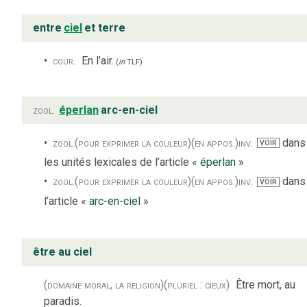
entre
ciel
et terre
cour.
En l’air.
(
in
TLF
)
zool.
éperlan
arc-en-ciel
zool.
(pour exprimer la couleur)
(en appos.)
inv.
dans
VOIR
les unités lexicales de l’article «
éperlan
»
zool.
(pour exprimer la couleur)
(en appos.)
inv.
dans
VOIR
l’article «
arc-en-ciel
»
être au ciel
(domaine moral, la religion)
(pluriel : cieux)
Être mort, au
paradis.