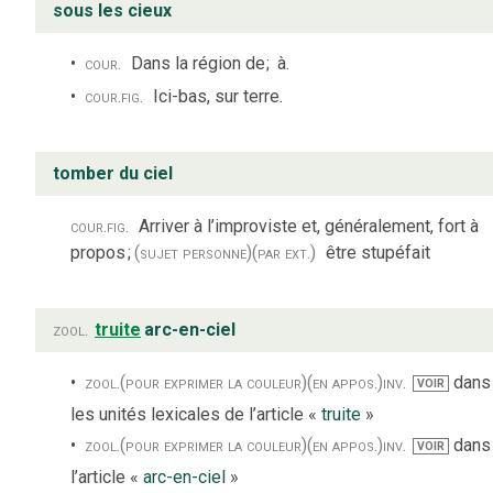
sous les cieux
cour.
Dans la région de
;
à.
cour.
fig.
Ici-bas, sur terre.
tomber du ciel
cour.
fig.
Arriver à l’improviste et, généralement, fort à
propos
;
(sujet personne)
(par ext.)
être stupéfait
zool.
truite
arc-en-ciel
zool.
(pour exprimer la couleur)
(en appos.)
inv.
dans
VOIR
les unités lexicales de l’article «
truite
»
zool.
(pour exprimer la couleur)
(en appos.)
inv.
dans
VOIR
l’article «
arc-en-ciel
»