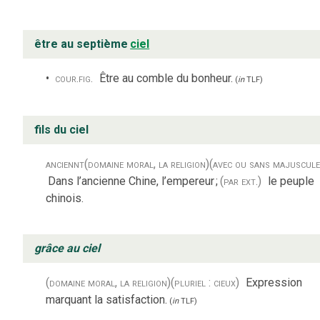
être au septième
ciel
cour.
fig.
Être au comble du bonheur.
(
in
TLF
)
fils du ciel
anciennt
(domaine moral, la religion)
(avec ou sans majuscule
Dans l’ancienne Chine, l’empereur
;
(par ext.)
le peuple
chinois.
grâce au ciel
(domaine moral, la religion)
(pluriel : cieux)
Expression
marquant la satisfaction.
(
in
TLF
)