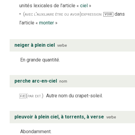
unités lexicales de l’article «
ciel
»
(avec l'auxiliaire être ou avoir)
expression
dans
VOIR
l’article «
monter
»
neiger à plein ciel
verbe
En grande quantité.
perche arc-en-ciel
nom
(par ext.)
Autre nom du crapet-soleil.
F/E
pleuvoir à plein ciel, à torrents, à verse
verbe
Abondamment.