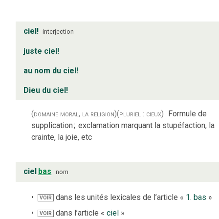
ciel!
interjection
juste ciel!
au nom du ciel!
Dieu du ciel!
(domaine moral, la religion)
(pluriel : cieux)
Formule de
supplication
;
exclamation marquant la stupéfaction, la
crainte, la joie, etc
ciel
bas
nom
dans les unités lexicales de l’article «
1. bas
»
VOIR
dans l’article «
ciel
»
VOIR