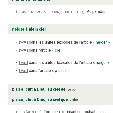
(domaine moral, la religion)
(pluriel : cieux)
Au paradis.
neiger
à plein ciel
dans les unités lexicales de l’article «
neiger
»
VOIR
dans l’article «
ciel
»
VOIR
dans les unités lexicales de l’article «
neiger
»
VOIR
dans l’article «
plein
»
VOIR
plaise, plût à Dieu, au ciel de
verbe
plaise, plût à Dieu, au ciel que
verbe
littér.
(au subj.)
Formule exprimant un souhait ou un