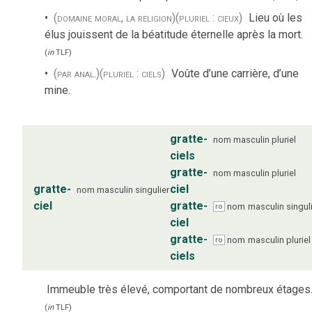
(domaine moral, la religion)
(pluriel : cieux)
Lieu où les
élus jouissent de la béatitude éternelle après la mort.
(
in
TLF
)
(par anal.)
(pluriel : ciels)
Voûte d’une carrière, d’une
mine.
gratte-
nom
masculin
pluriel
ciels
gratte-
nom
masculin
pluriel
gratte-
ciel
nom
masculin
singulier
ciel
gratte-
nom
masculin
singul
ro
ciel
gratte-
nom
masculin
pluriel
ro
ciels
Immeuble très élevé, comportant de nombreux étages
(
in
TLF
)