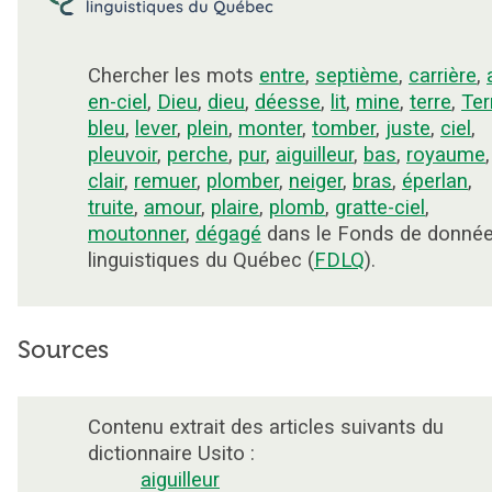
Chercher les mots
entre
,
septième
,
carrière
,
en-ciel
,
Dieu
,
dieu
,
déesse
,
lit
,
mine
,
terre
,
Ter
bleu
,
lever
,
plein
,
monter
,
tomber
,
juste
,
ciel
,
pleuvoir
,
perche
,
pur
,
aiguilleur
,
bas
,
royaume
,
clair
,
remuer
,
plomber
,
neiger
,
bras
,
éperlan
,
truite
,
amour
,
plaire
,
plomb
,
gratte-ciel
,
moutonner
,
dégagé
dans le Fonds de donné
linguistiques du Québec (
FDLQ
).
Sources
Contenu extrait des articles suivants du
dictionnaire Usito :
aiguilleur