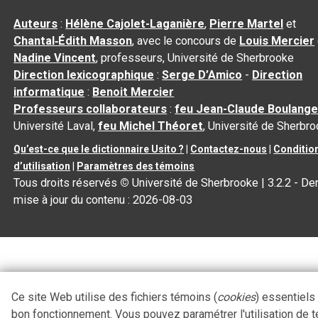
Auteurs
:
Hélène Cajolet-Laganière
,
Pierre Martel
et
Chantal‑Édith Masson
, avec le concours de
Louis Mercier
Nadine Vincent
, professeurs, Université de Sherbrooke
Direction lexicographique
:
Serge D’Amico
-
Direction
informatique
:
Benoit Mercier
Professeurs collaborateurs
:
feu Jean-Claude Boulange
Université Laval,
feu Michel Théoret
, Université de Sherbr
Qu’est-ce que le dictionnaire Usito ?
|
Contactez-nous
|
Conditio
d’utilisation
|
Paramètres des témoins
Tous droits réservés
©
Université de Sherbrooke |
3.2.2
- Der
mise à jour du contenu :
2026-08-03
Ce site Web utilise des fichiers témoins (
cookies
) essentiels
bon fonctionnement. Vous pouvez paramétrer l'utilisation de 