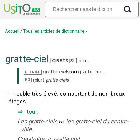
Accueil
/
Tous les articles de dictionnaire
/
gratte-ciel
[
gʀatsjɛl
]
n.
m.
gratte-ciels
ou
gratte-ciel
.
PLURIEL
.
(plur.)
gratte-ciels
RO
Immeuble très élevé, comportant de nombreux
étages.
⇒
tour
.
Les gratte-ciels
les gratte-ciel du centre-
ou
ville.
Construire un gratte-ciel.