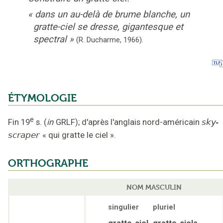
«
dans un au-delà de brume blanche, un
gratte-ciel se dresse, gigantesque et
spectral
»
(R. Ducharme,
1966).
ÉTYMOLOGIE
e
Fin 19
s.
(
in
GRLF
);
d'après l'anglais nord-américain
sky-
scraper
«
qui gratte le ciel
».
ORTHOGRAPHE
NOM MASCULIN
singulier
pluriel