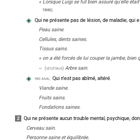
«
Lorsque Luigi se fut bien assuré qu'elle était 
1846
).
◈
Qui ne présente pas de lésion, de maladie
;
qui e
Peau saine.
Cellules, dents saines.
Tissus sains.
«
on a été forcés de lui couper la jambe, bien 
‒
Arbre sain.
(végétaux)
◈
Qui n’est pas abîmé, altéré.
par anal.
Viande saine.
Fruits sains.
Fondations saines.
Qui ne présente aucun trouble mental, psychique, don
2
Cerveau sain.
Personne saine et équilibrée.