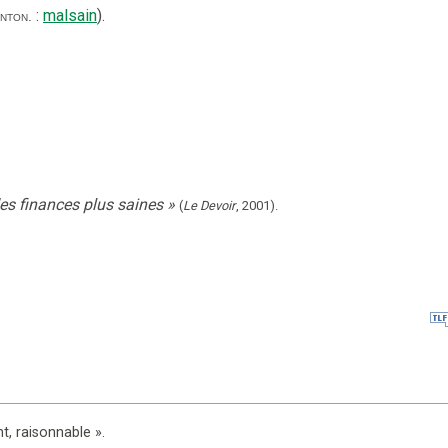
:
malsain
).
nton.
es finances plus saines
»
(
Le Devoir
,
2001
).
nt, raisonnable
».