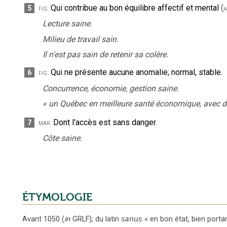
Qui contribue au bon équilibre affectif et mental
(
5
fig.
a
Lecture saine.
Milieu de travail sain.
Il n'est pas sain de retenir sa colère.
Qui ne présente aucune anomalie
;
normal, stable.
6
fig.
Concurrence, économie, gestion saine.
«
un Québec en meilleure santé économique, avec d
Dont l'accès est sans danger.
7
mar.
Côte saine.
ÉTYMOLOGIE
Avant 1050
(
in
GRLF
);
du latin
sanus
«
en bon état, bien porta