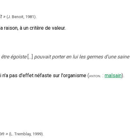
t
»
(J. Benoit,
1981).
raison, à un critère de valeur.
être égoïste
[...]
pouvait porter en lui les germes d'une saine
i n'a pas d'effet néfaste sur l'organisme
(
:
malsain
).
anton.
on
»
(L. Tremblay,
1999).