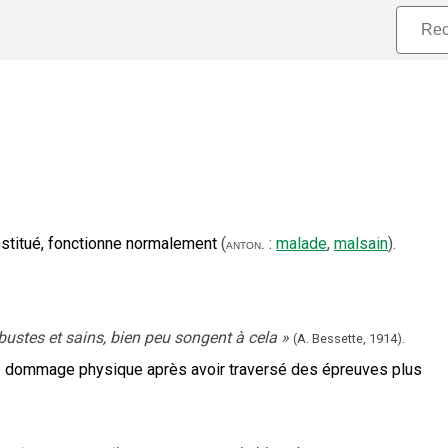
nstitué, fonctionne normalement
(
:
malade
,
malsain
).
anton.
obustes et sains, bien peu songent à cela
»
(A. Bessette,
1914).
de dommage physique après avoir traversé des épreuves plus