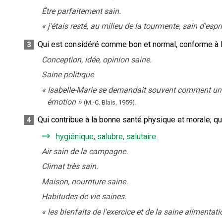
Être parfaitement sain.
«
j'étais resté, au milieu de la tourmente, sain d'espri
Qui est considéré comme bon et normal, conforme à la 
3
Conception, idée, opinion saine.
Saine politique.
«
Isabelle-Marie se demandait souvent comment un 
émotion
»
(M.-C. Blais,
1959).
Qui contribue à la bonne santé physique et morale
;
qu
4
⇒
hygiénique
,
salubre
,
salutaire
.
Air sain de la campagne.
Climat très sain.
Maison, nourriture saine.
Habitudes de vie saines.
«
les bienfaits de l'exercice et de la saine alimentati