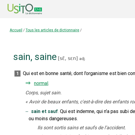
Accueil
/
Tous les articles de dictionnaire
/
sain
,
saine
[
sɛ̃,
sɛn
]
adj.
Qui est en bonne santé
;
dont l’organisme est bien co
1
⇒
normal
.
Corps, sujet sain.
«
Avoir de beaux enfants, c'est-à-dire des enfants r
‒
sain et sauf
.
Qui est indemne, qui n’a pas subi 
ou moins dangereuses.
Ils sont sortis sains et saufs de l’accident.