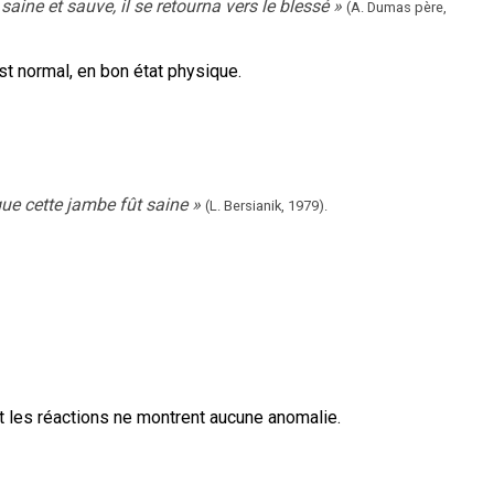
saine et sauve, il se retourna vers le blessé
»
(A. Dumas père,
st normal, en bon état physique.
que cette jambe fût saine
»
(L. Bersianik,
1979).
t les réactions ne montrent aucune anomalie.