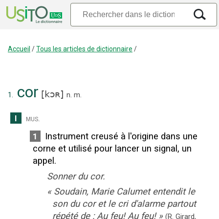
Accueil
/
Tous les articles de dictionnaire
/
cor
[
kɔʀ
]
1.
n.
m.
I
mus.
Instrument creusé à l'origine dans une
1
corne et utilisé pour lancer un signal, un
appel.
Sonner du cor.
«
Soudain, Marie Calumet entendit le
son du cor et le cri d'alarme partout
répété de : Au feu! Au feu!
»
(R. Girard,