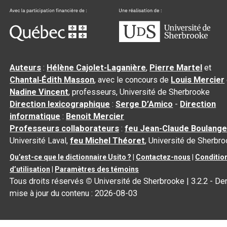
Auteurs
:
Hélène Cajolet-Laganière
,
Pierre Martel
et
Chantal‑Édith Masson
, avec le concours de
Louis Mercier
Nadine Vincent
, professeurs, Université de Sherbrooke
Direction lexicographique
:
Serge D’Amico
-
Direction
informatique
:
Benoit Mercier
Professeurs collaborateurs
:
feu Jean-Claude Boulange
Université Laval,
feu Michel Théoret
, Université de Sherbr
Qu’est-ce que le dictionnaire Usito ?
|
Contactez-nous
|
Conditio
d’utilisation
|
Paramètres des témoins
Tous droits réservés
©
Université de Sherbrooke |
3.2.2
- Der
mise à jour du contenu :
2026-08-03