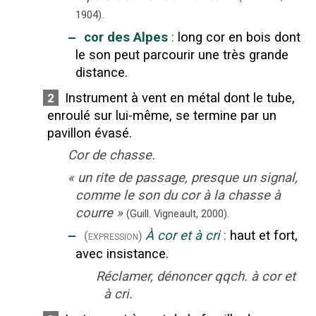
1904).
‒
cor des Alpes
:
long cor en bois dont
le son peut parcourir une très grande
distance.
Instrument à vent en métal dont le tube,
2
enroulé sur lui-même, se termine par un
pavillon évasé.
Cor de chasse.
«
un rite de passage, presque un signal,
comme le son du cor à la chasse à
courre
»
(Guill. Vigneault,
2000).
‒
À cor et à cri
:
haut et fort,
(expression)
avec insistance.
Réclamer, dénoncer qqch. à cor et
à cri.