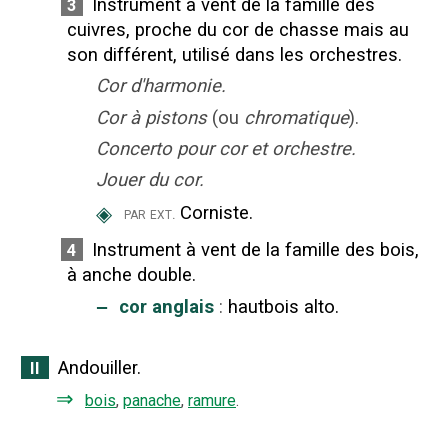
Instrument à vent de la famille des
3
cuivres, proche du cor de chasse mais au
son différent, utilisé dans les orchestres.
Cor d'harmonie.
Cor à pistons
(ou
chromatique
).
Concerto pour cor et orchestre.
Jouer du cor.
◈
Corniste.
par ext.
Instrument à vent de la famille des bois,
4
à anche double.
‒
cor anglais
:
hautbois alto.
Andouiller.
II
⇒
bois
,
panache
,
ramure
.