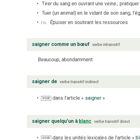
Tirer du sang en ouvrant une veine
;
pratiquer
Tuer (un animal) en le vidant de son sang, l’é
fig.
Épuiser en soutirant les ressources.
saigner comme un bœuf
verbe
intransitif
Beaucoup, abondamment.
saigner de
verbe
transitif indirect
dans l’article «
saigner
»
VOIR
saigner quelqu’un à
blanc
verbe
transitif direct
dans les unités lexicales de l’article «
b
VOIR