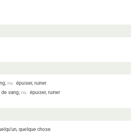
ang
;
fig.
épuiser, ruiner.
e de sang
;
fig.
épuiser, ruiner
quelqu’un, quelque chose.