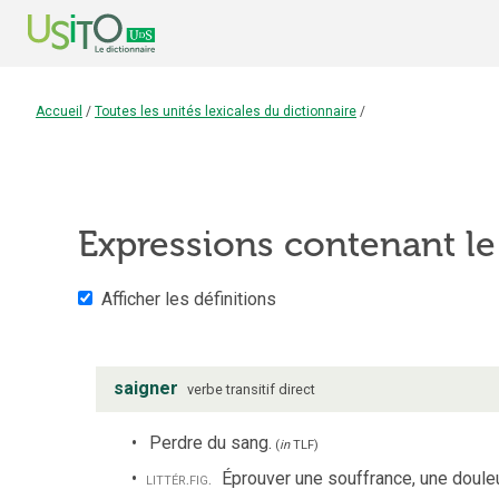
Accueil
/
Toutes les unités lexicales du dictionnaire
/
Expressions contenant l
Afficher les définitions
saigner
verbe
transitif direct
Perdre du sang.
(
in
TLF
)
littér.
fig.
Éprouver une souffrance, une doule