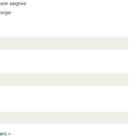
 une saignée.
gorger.
lanc
»