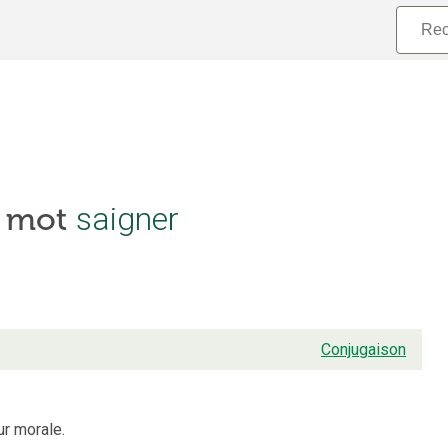
saigner
e mot
Conjugaison
ur morale.