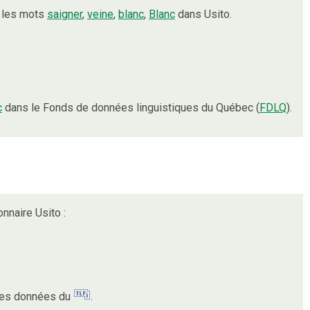
t les mots
saigner
,
veine
,
blanc
,
Blanc
dans Usito.
c
dans le Fonds de données linguistiques du Québec (
FDLQ
).
onnaire Usito :
 des données du
.