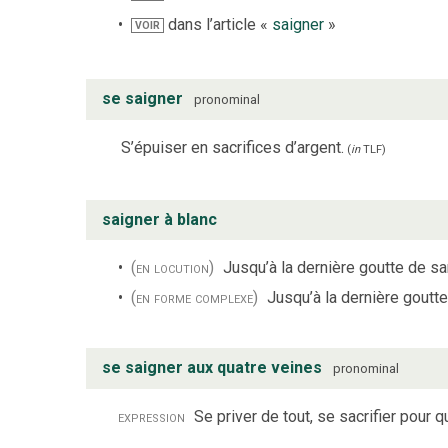
dans l’article «
saigner
»
VOIR
se saigner
pronominal
S’épuiser en sacrifices d’argent.
(
in
TLF
)
saigner à blanc
(en locution)
Jusqu’à la dernière goutte de s
(en forme complexe)
Jusqu’à la dernière goutt
se saigner aux quatre veines
pronominal
expression
Se priver de tout, se sacrifier pour 