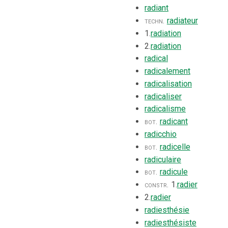
radiant
techn.
radiateur
1.
radiation
2.
radiation
radical
radicalement
radicalisation
radicaliser
radicalisme
bot.
radicant
radicchio
bot.
radicelle
radiculaire
bot.
radicule
constr.
1.
radier
2.
radier
radiesthésie
radiesthésiste