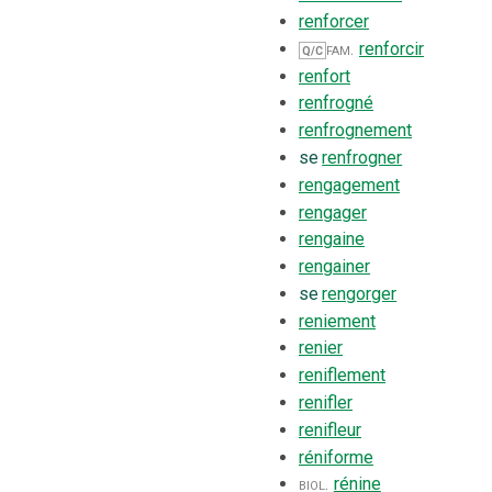
renforcer
fam.
renforcir
Q/C
renfort
renfrogné
renfrognement
se
renfrogner
rengagement
rengager
rengaine
rengainer
se
rengorger
reniement
renier
reniflement
renifler
renifleur
réniforme
biol.
rénine