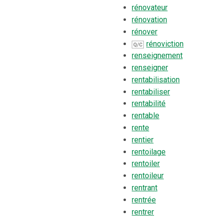
rénovateur
rénovation
rénover
rénoviction
Q/C
renseignement
renseigner
rentabilisation
rentabiliser
rentabilité
rentable
rente
rentier
rentoilage
rentoiler
rentoileur
rentrant
rentrée
rentrer