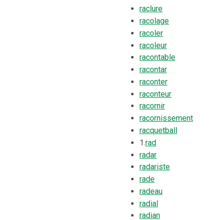
raclure
racolage
racoler
racoleur
racontable
racontar
raconter
raconteur
racornir
racornissement
racquetball
1.
rad
radar
radariste
rade
radeau
radial
radian