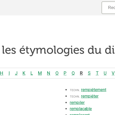
 les étymologies du di
H
I
J
K
L
M
N
O
P
Q
R
S
T
U
V
techn.
rempiétement
techn.
rempiéter
rempiler
remplaçable