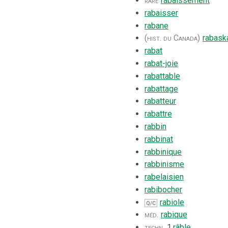
rare
rabaissement
rabaisser
rabane
(hist. du Canada)
rabask
rabat
rabat-joie
rabattable
rabattage
rabatteur
rabattre
rabbin
rabbinat
rabbinique
rabbinisme
rabelaisien
rabibocher
rabiole
Q/C
méd.
rabique
techn.
1.
râble