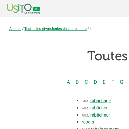
Accueil
/
Toutes les étymologies du dictionnaire
/
r
Toutes
A
B
C
D
E
F
G
fam.
rabâchage
fam.
rabâcher
fam.
rabâcheur
rabais