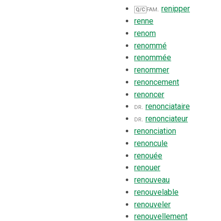
fam.
renipper
Q/C
renne
renom
renommé
renommée
renommer
renoncement
renoncer
dr.
renonciataire
dr.
renonciateur
renonciation
renoncule
renouée
renouer
renouveau
renouvelable
renouveler
renouvellement