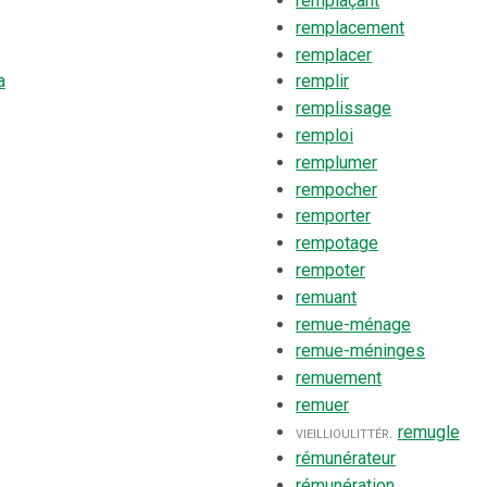
remplaçant
remplacement
remplacer
a
remplir
remplissage
remploi
remplumer
rempocher
remporter
rempotage
rempoter
remuant
remue-ménage
remue-méninges
remuement
remuer
vieilli
ou
littér.
remugle
rémunérateur
rémunération