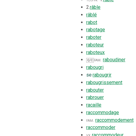
2.
râble
râblé
rabot
rabotage
raboter
raboteur
raboteux
fam.
raboudiner
Q/C
rabougri
se
rabougrir
rabougrissement
rabouter
rabrouer
racaille
raccommodage
fam.
raccommodement
raccommoder
vx
raccommodeur