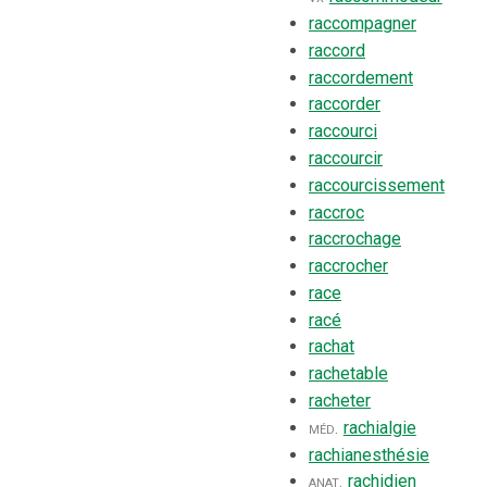
raccompagner
raccord
raccordement
raccorder
raccourci
raccourcir
raccourcissement
raccroc
raccrochage
raccrocher
race
racé
rachat
rachetable
racheter
méd.
rachialgie
rachianesthésie
anat.
rachidien