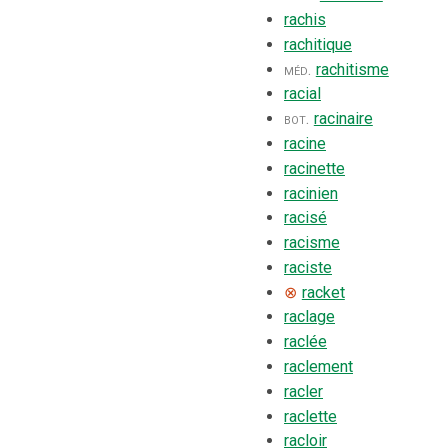
rachis
rachitique
méd.
rachitisme
racial
bot.
racinaire
racine
racinette
racinien
racisé
racisme
raciste
⊗
racket
raclage
raclée
raclement
racler
raclette
racloir