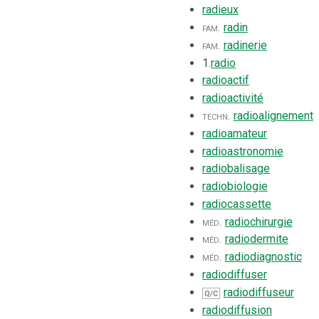
radieux
fam.
radin
fam.
radinerie
1.
radio
radioactif
radioactivité
techn.
radioalignement
radioamateur
radioastronomie
radiobalisage
radiobiologie
radiocassette
méd.
radiochirurgie
méd.
radiodermite
méd.
radiodiagnostic
radiodiffuser
radiodiffuseur
Q/C
radiodiffusion