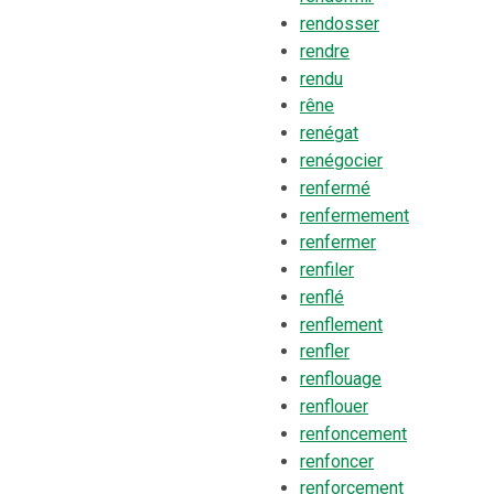
rendosser
rendre
rendu
rêne
renégat
renégocier
renfermé
renfermement
renfermer
renfiler
renflé
renflement
renfler
renflouage
renflouer
renfoncement
renfoncer
renforcement