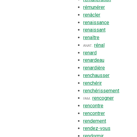
rémunérer
renâcler
renaissance
renaissant
renaître
anat.
rénal
renard
renardeau
renardière
renchausser
renchérir
renchérissement
fam.
rencogner
rencontre
rencontrer
rendement
rendez-vous
rendormir