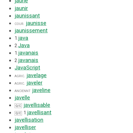
jaune
jaunir
jaunissant
jaunisse
cour.
jaunissement
java
1.
Java
2.
javanais
1.
javanais
2.
JavaScript
javelage
agric.
javeler
agric.
javeline
anciennt
javelle
javellisable
Q/C
javellisant
1.
Q/C
javellisation
javelliser