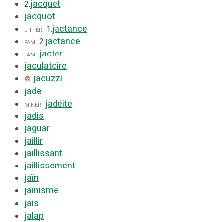
jacquet
2.
jacquot
jactance
littér.
1.
jactance
fam.
2.
jacter
fam.
jaculatoire
jacuzzi
⊗
jade
jadéite
minér.
jadis
jaguar
jaillir
jaillissant
jaillissement
jaïn
jaïnisme
jais
jalap