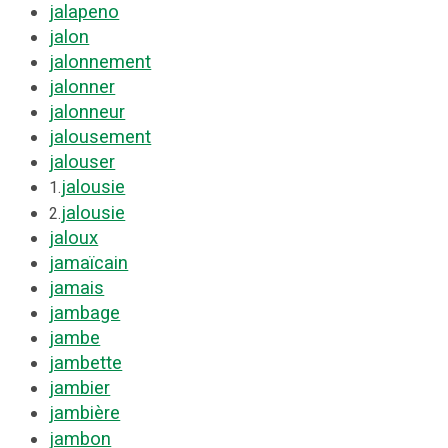
jalapeno
jalon
jalonnement
jalonner
jalonneur
jalousement
jalouser
jalousie
1.
jalousie
2.
jaloux
jamaïcain
jamais
jambage
jambe
jambette
jambier
jambière
jambon