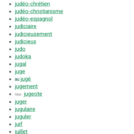
judéo-chrétien
judéo-christianisme
judéo-espagnol
judiciaire
judicieusement
judicieux
judo
judoka
jugal
juge
jugé
au
jugement
jugeote
fam.
juger
jugulaire
juguler
juif
juillet