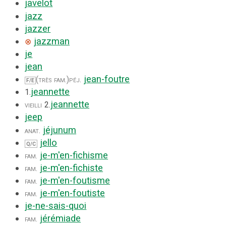
javelot
jazz
jazzer
jazzman
⊗
je
jean
jean-foutre
(très fam.)
péj.
F/E
jeannette
1.
jeannette
vieilli
2.
jeep
jéjunum
anat.
jello
Q/C
je-m'en-fichisme
fam.
je-m'en-fichiste
fam.
je-m'en-foutisme
fam.
je-m'en-foutiste
fam.
je-ne-sais-quoi
jérémiade
fam.