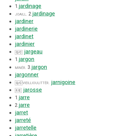
jardinage
1.
jardinage
joaill.
2.
jardiner
jardinerie
jardinet
jardinier
jargeau
Q/C
jargon
1.
jargon
minér.
3.
jargonner
jarnigoine
vieilli
ou
littér.
Q/C
jarosse
F/E
jarre
1.
jarre
2.
jarret
jarreté
jarretelle
jarretière