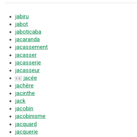
jabiru
jabot
jaboticaba
jacaranda
jacassement
jacasser
jacasserie
jacasseur
jacée
F/E
jachère
jacinthe
jack
jacobin
jacobinisme
jacquard
jacquerie