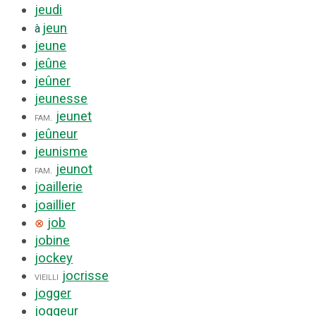
jeudi
jeun
à
jeune
jeûne
jeûner
jeunesse
jeunet
fam.
jeûneur
jeunisme
jeunot
fam.
joaillerie
joaillier
job
⊗
jobine
jockey
jocrisse
vieilli
jogger
joggeur