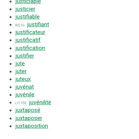
justiciable
justicier
justifiable
justifiant
relig.
justificateur
justificatif
justification
justifier
jute
juter
juteux
juvénat
juvénile
juvénilité
littér.
juxtaposé
juxtaposer
juxtaposition