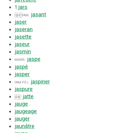
jars
1.
jasant
fam.
Q/C
jaser
jaseran
jasette
jaseur
jasmin
jaspe
minér.
jaspé
jasper
jaspiner
fam.
péj.
jaspure
jatte
F/E
jauge
jaugeage
jauger
jaunâtre