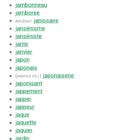
jambonneau
jamboree
janissaire
anciennt
jansénisme
janséniste
jante
janvier
japon
japonais
japonaiserie
(parfois péj.)
japonisant
jappement
japper
jappeur
jaque
jaquette
jaquier
jardin