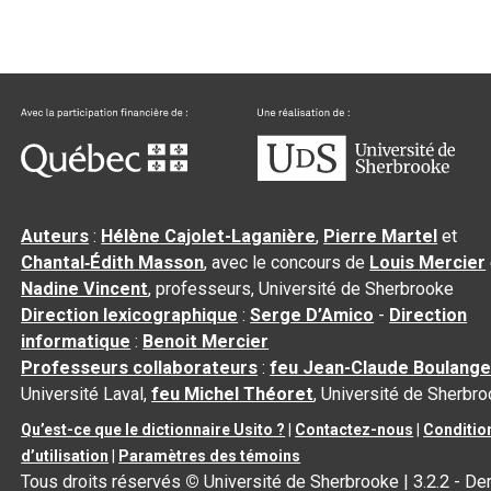
Auteurs
:
Hélène Cajolet-Laganière
,
Pierre Martel
et
Chantal‑Édith Masson
, avec le concours de
Louis Mercier
Nadine Vincent
, professeurs, Université de Sherbrooke
Direction lexicographique
:
Serge D’Amico
-
Direction
informatique
:
Benoit Mercier
Professeurs collaborateurs
:
feu Jean-Claude Boulange
Université Laval,
feu Michel Théoret
, Université de Sherbr
Qu’est-ce que le dictionnaire Usito ?
|
Contactez-nous
|
Conditio
d’utilisation
|
Paramètres des témoins
Tous droits réservés
©
Université de Sherbrooke |
3.2.2
- Der