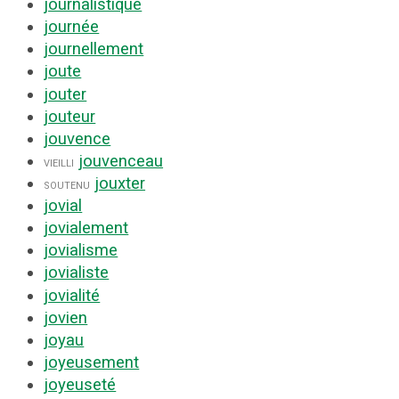
journalistique
journée
journellement
joute
jouter
jouteur
jouvence
jouvenceau
vieilli
jouxter
soutenu
jovial
jovialement
jovialisme
jovialiste
jovialité
jovien
joyau
joyeusement
joyeuseté