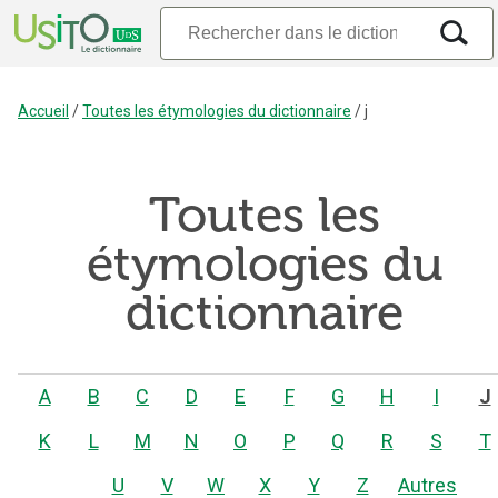
Accueil
/
Toutes les étymologies du dictionnaire
/
j
Toutes les
étymologies du
dictionnaire
A
B
C
D
E
F
G
H
I
J
K
L
M
N
O
P
Q
R
S
T
U
V
W
X
Y
Z
Autres