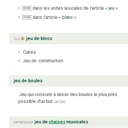
dans les unités lexicales de l’article «
jeu
»
VOIR
dans l’article «
blanc
»
VOIR
⊗
jeu de blocs
Q/C
Cubes.
Jeu de
construction.
jeu de boules
Jeu qui consiste à lancer des boules le plus près
possible d’un but.
(
in
TLF
)
expression
jeu de
chaises
musicales