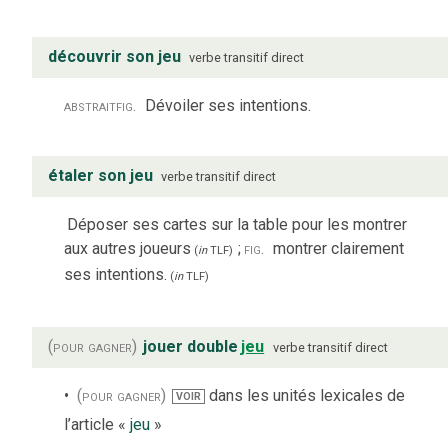
découvrir son jeu
verbe
transitif direct
abstrait
fig.
Dévoiler ses intentions.
étaler son jeu
verbe
transitif direct
Déposer ses cartes sur la table pour les montrer
aux autres joueurs
;
fig.
montrer clairement
(
in
TLF
)
ses intentions.
(
in
TLF
)
(pour gagner)
jouer double
jeu
verbe
transitif direct
(pour gagner)
dans les unités lexicales de
VOIR
l’article «
jeu
»