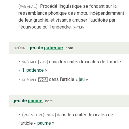
(par anal.)
Procédé linguistique se fondant sur la
ressemblance phonique des mots, indépendamment
de leur graphie, et visant à amuser l’auditoire par
l’équivoque qu’il engendre.
(
in
TLF
)
spécialt
jeu de
patience
nom
spécialt
dans les unités lexicales de l’article
VOIR
«
1. patience
»
spécialt
dans l’article «
jeu
»
VOIR
jeu de
paume
nom
(par méton.)
dans les unités lexicales de
VOIR
l’article «
paume
»