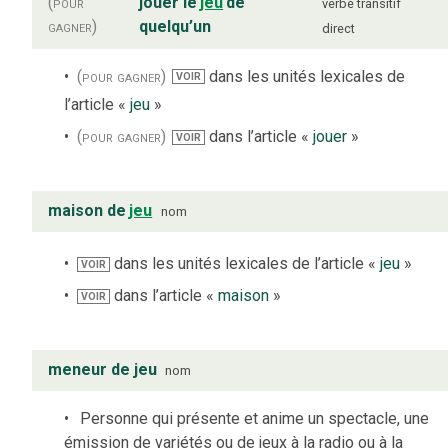
(pour
jouer le
jeu
de
verbe
transitif
gagner)
quelqu’un
direct
(pour gagner)
dans les unités lexicales de
VOIR
l’article «
jeu
»
(pour gagner)
dans l’article «
jouer
»
VOIR
maison de
jeu
nom
dans les unités lexicales de l’article «
jeu
»
VOIR
dans l’article «
maison
»
VOIR
meneur de jeu
nom
Personne qui présente et anime un spectacle, une
émission de variétés ou de jeux à la radio ou à la