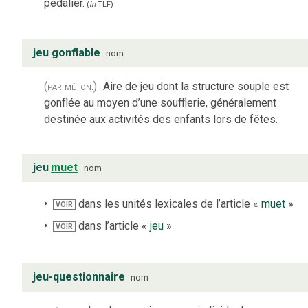
pédalier.
(
in
TLF
)
jeu gonflable
nom
(par méton.)
Aire de jeu dont la structure souple est
gonflée au moyen d’une soufflerie, généralement
destinée aux activités des enfants lors de fêtes.
jeu
muet
nom
dans les unités lexicales de l’article «
muet
»
VOIR
dans l’article «
jeu
»
VOIR
jeu-questionnaire
nom