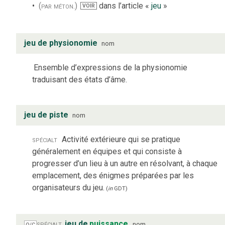
(par méton.)
dans l’article «
jeu
»
VOIR
jeu de physionomie
nom
Ensemble d’expressions de la physionomie
traduisant des états d’âme.
jeu de piste
nom
spécialt
Activité extérieure qui se pratique
généralement en équipes et qui consiste à
progresser d’un lieu à un autre en résolvant, à chaque
emplacement, des énigmes préparées par les
organisateurs du jeu.
(
in
GDT
)
spécialt
jeu de
puissance
nom
Q/C