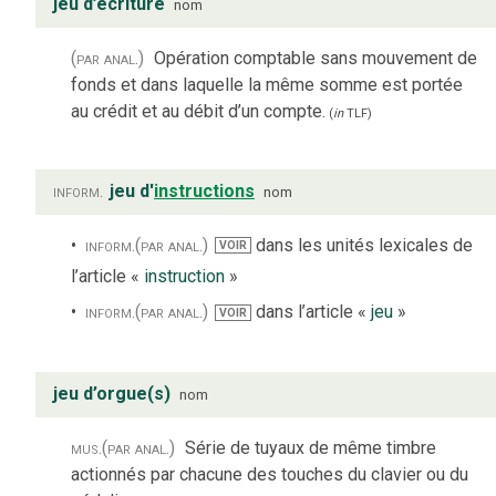
jeu d’écriture
nom
(par anal.)
Opération comptable sans mouvement de
fonds et dans laquelle la même somme est portée
au crédit et au débit d’un compte.
(
in
TLF
)
inform.
jeu d'
instructions
nom
inform.
(par anal.)
dans les unités lexicales de
VOIR
l’article «
instruction
»
inform.
(par anal.)
dans l’article «
jeu
»
VOIR
jeu d’orgue(s)
nom
mus.
(par anal.)
Série de tuyaux de même timbre
actionnés par chacune des touches du clavier ou du