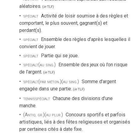
aléatoires.
(
in
TLF
)
spécialt
Activité de loisir soumise à des règles et
comportant, le plus souvent, gagnant(s) et
perdant(s).
spécialt
Ensemble des règles d’après lesquelles il
convient de jouer.
spécialt
Partie qui se joue.
spécialt
(au sing.)
Ensemble des jeux où l’on risque
de l’argent.
(
in
TLF
)
spécialt
(par méton.)
(au sing.)
Somme d’argent
engagée dans une partie.
(
in
TLF
)
tennis
spécialt
Chacune des divisions d’une
manche.
(Antiq. gr.)
(au plur.)
Concours sportifs et parfois
artistiques, liés à des fêtes religieuses et organisés
par certaines cités à date fixe.