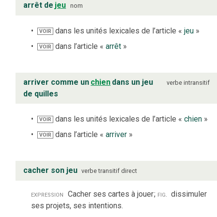
arrêt de
jeu
nom
dans les unités lexicales de l’article «
jeu
»
VOIR
dans l’article «
arrêt
»
VOIR
arriver comme un
chien
dans un jeu
verbe
intransitif
de quilles
dans les unités lexicales de l’article «
chien
»
VOIR
dans l’article «
arriver
»
VOIR
cacher son jeu
verbe
transitif direct
expression
Cacher ses cartes à jouer
;
fig.
dissimuler
ses projets, ses intentions.