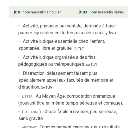
jeu
jeux
nom
masculin
singulier
nom
masculin
pluriel
Activité, physique ou mentale, destinée à faire
passer agréablement le temps à celui qui s’y livre.
Activité ludique essentielle chez l’enfant,
spontanée, libre et gratuite.
(
in
TLF
)
Activité ludique organisée à des fins
pédagogiques ou thérapeutiques.
(
in
TLF
)
Distraction, délassement faisant plus
spécialement appel aux facultés de mémoire et
d’érudition.
(
in
TLF
)
littér.
Au Moyen Âge, composition dramatique
(pouvant être en même temps sérieuse et comique).
(par anal.)
Chose facile à réaliser, peu sérieuse,
sans gravité.
abstrait
Fonctionnement capricieux aux résultats