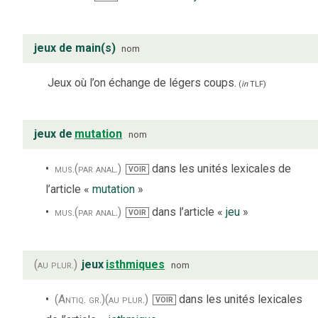
jeux de main(s)
nom
Jeux où l’on échange de légers coups.
(
in
TLF
)
jeux de
mutation
nom
mus.
(par anal.)
dans les unités lexicales de
VOIR
l’article «
mutation
»
mus.
(par anal.)
dans l’article «
jeu
»
VOIR
(au plur.)
jeux
isthmiques
nom
(Antiq. gr.)
(au plur.)
dans les unités lexicales
VOIR