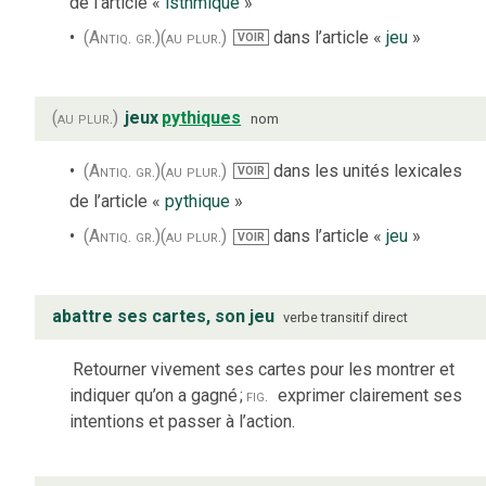
de l’article «
isthmique
»
(Antiq. gr.)
(au plur.)
dans l’article «
jeu
»
VOIR
(au plur.)
jeux
pythiques
nom
(Antiq. gr.)
(au plur.)
dans les unités lexicales
VOIR
de l’article «
pythique
»
(Antiq. gr.)
(au plur.)
dans l’article «
jeu
»
VOIR
abattre ses cartes, son jeu
verbe
transitif direct
Retourner vivement ses cartes pour les montrer et
indiquer qu’on a gagné
;
fig.
exprimer clairement ses
intentions et passer à l’action.