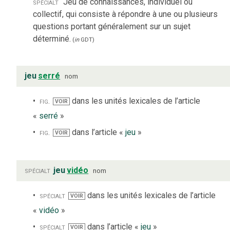
spécialt
Jeu de connaissances, individuel ou
collectif, qui consiste à répondre à une ou plusieurs
questions portant généralement sur un sujet
déterminé.
(
in
GDT
)
jeu
serré
nom
fig.
dans les unités lexicales de l’article
VOIR
«
serré
»
fig.
dans l’article «
jeu
»
VOIR
spécialt
jeu
vidéo
nom
spécialt
dans les unités lexicales de l’article
VOIR
«
vidéo
»
spécialt
dans l’article «
jeu
»
VOIR