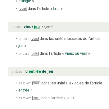
«
épingle
»
dans l’article «
tirer
»
VOIR
choses
vieux
jeu
adjectif
choses
dans les unités lexicales de l’article
VOIR
«
jeu
»
choses
dans l’article «
vieux ou vieil
»
VOIR
spécialt
d'
entrée
de jeu
spécialt
dans les unités lexicales de l’article
VOIR
«
entrée
»
spécialt
dans l’article «
jeu
»
VOIR