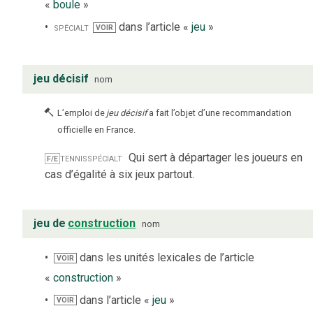
«
boule
»
spécialt
dans l’article «
jeu
»
VOIR
jeu décisif
nom
L’emploi de
jeu décisif
a fait l’objet d’une recommandation
officielle en France.
tennis
spécialt
Qui sert à départager les joueurs en
F/E
cas d’égalité à six jeux partout.
jeu de
construction
nom
dans les unités lexicales de l’article
VOIR
«
construction
»
dans l’article «
jeu
»
VOIR