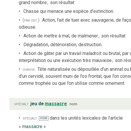
grand nombre
;
son résultat
Chasse qui menace une espèce d’extinction.
(par ext.)
Action, fait de tuer avec sauvagerie, de faç
odieuse.
Action de mettre à mal, de malmener
;
son résultat
Dégradation, détérioration, destruction.
Action de gâter par un travail maladroit ou brutal, par
interprétation ou une exécution très mauvaise
;
son résu
chasse
Tête naturalisée ou dépouillée d’un animal ou 
d’un cervidé, souvent muni de l’os frontal, que l’on con
comme trophée ou que l’on utilise comme ornement.
spécialt
jeu de
massacre
nom
spécialt
dans les unités lexicales de l’article
VOIR
«
massacre
»