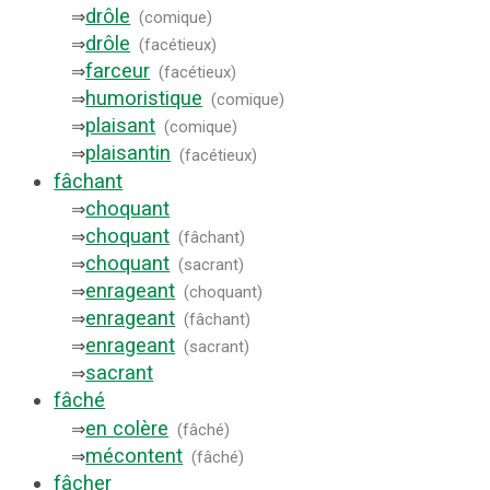
drôle
⇒
(
comique
)
drôle
⇒
(
facétieux
)
farceur
⇒
(
facétieux
)
humoristique
⇒
(
comique
)
plaisant
⇒
(
comique
)
plaisantin
⇒
(
facétieux
)
fâchant
choquant
⇒
choquant
⇒
(
fâchant
)
choquant
⇒
(
sacrant
)
enrageant
⇒
(
choquant
)
enrageant
⇒
(
fâchant
)
enrageant
⇒
(
sacrant
)
sacrant
⇒
fâché
en colère
⇒
(
fâché
)
mécontent
⇒
(
fâché
)
fâcher