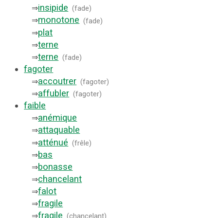
insipide
⇒
(
fade
)
monotone
⇒
(
fade
)
plat
⇒
terne
⇒
terne
⇒
(
fade
)
fagoter
accoutrer
⇒
(
fagoter
)
affubler
⇒
(
fagoter
)
faible
anémique
⇒
attaquable
⇒
atténué
⇒
(
frêle
)
bas
⇒
bonasse
⇒
chancelant
⇒
falot
⇒
fragile
⇒
fragile
⇒
(
chancelant
)