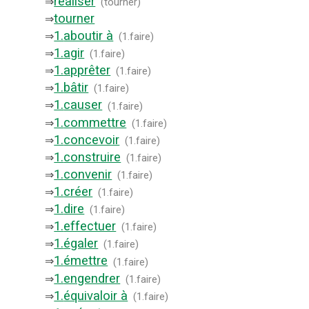
réaliser
⇒
(
tourner
)
tourner
⇒
1.
aboutir à
⇒
(
1.faire
)
1.
agir
⇒
(
1.faire
)
1.
apprêter
⇒
(
1.faire
)
1.
bâtir
⇒
(
1.faire
)
1.
causer
⇒
(
1.faire
)
1.
commettre
⇒
(
1.faire
)
1.
concevoir
⇒
(
1.faire
)
1.
construire
⇒
(
1.faire
)
1.
convenir
⇒
(
1.faire
)
1.
créer
⇒
(
1.faire
)
1.
dire
⇒
(
1.faire
)
1.
effectuer
⇒
(
1.faire
)
1.
égaler
⇒
(
1.faire
)
1.
émettre
⇒
(
1.faire
)
1.
engendrer
⇒
(
1.faire
)
1.
équivaloir à
⇒
(
1.faire
)