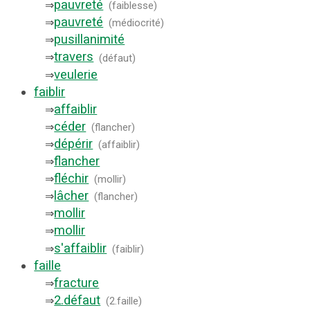
pauvreté
⇒
(
faiblesse
)
pauvreté
⇒
(
médiocrité
)
pusillanimité
⇒
travers
⇒
(
défaut
)
veulerie
⇒
faiblir
affaiblir
⇒
céder
⇒
(
flancher
)
dépérir
⇒
(
affaiblir
)
flancher
⇒
fléchir
⇒
(
mollir
)
lâcher
⇒
(
flancher
)
mollir
⇒
mollir
⇒
s'affaiblir
⇒
(
faiblir
)
faille
fracture
⇒
2.
défaut
⇒
(
2.faille
)