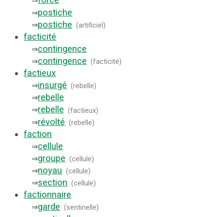
forcé
⇒
postiche
⇒
postiche
⇒
(
artificiel
)
facticité
contingence
⇒
contingence
⇒
(
facticité
)
factieux
insurgé
⇒
(
rebelle
)
rebelle
⇒
rebelle
⇒
(
factieux
)
révolté
⇒
(
rebelle
)
faction
cellule
⇒
groupe
⇒
(
cellule
)
noyau
⇒
(
cellule
)
section
⇒
(
cellule
)
factionnaire
garde
⇒
(
sentinelle
)