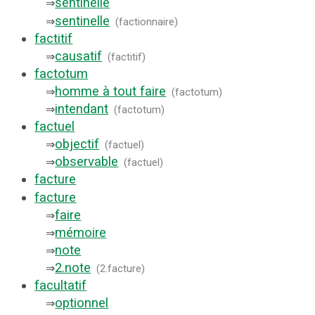
sentinelle
⇒
sentinelle
⇒
(
factionnaire
)
factitif
causatif
⇒
(
factitif
)
factotum
homme à tout faire
⇒
(
factotum
)
intendant
⇒
(
factotum
)
factuel
objectif
⇒
(
factuel
)
observable
⇒
(
factuel
)
facture
facture
faire
⇒
mémoire
⇒
note
⇒
2.
note
⇒
(
2.facture
)
facultatif
optionnel
⇒