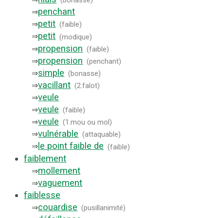
(
bonasse
)
penchant
⇒
petit
⇒
(
faible
)
petit
⇒
(
modique
)
propension
⇒
(
faible
)
propension
⇒
(
penchant
)
simple
⇒
(
bonasse
)
vacillant
⇒
(
2.falot
)
veule
⇒
veule
⇒
(
faible
)
veule
⇒
(
1.mou ou mol
)
vulnérable
⇒
(
attaquable
)
le point faible de
⇒
(
faible
)
faiblement
mollement
⇒
vaguement
⇒
faiblesse
couardise
⇒
(
pusillanimité
)