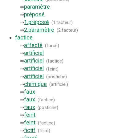
paramètre
⇒
préposé
⇒
1.
préposé
⇒
(
1.facteur
)
2.
paramètre
⇒
(
2.facteur
)
factice
affecté
⇒
(
forcé
)
artificiel
⇒
artificiel
⇒
(
factice
)
artificiel
⇒
(
feint
)
artificiel
⇒
(
postiche
)
chimique
⇒
(
artificiel
)
faux
⇒
faux
⇒
(
factice
)
faux
⇒
(
postiche
)
feint
⇒
feint
⇒
(
factice
)
fictif
⇒
(
feint
)