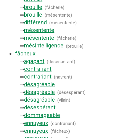
brouille
⇒
(
fâcherie
)
brouille
⇒
(
mésentente
)
différend
⇒
(
mésentente
)
mésentente
⇒
mésentente
⇒
(
fâcherie
)
mésintelligence
⇒
(
brouille
)
fâcheux
agaçant
⇒
(
désespérant
)
contrariant
⇒
contrariant
⇒
(
navrant
)
désagréable
⇒
désagréable
⇒
(
désespérant
)
désagréable
⇒
(
vilain
)
désespérant
⇒
dommageable
⇒
ennuyeux
⇒
(
contrariant
)
ennuyeux
⇒
(
fâcheux
)