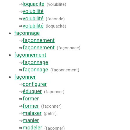
loquacité
⇒
(
volubilité
)
volubilité
⇒
volubilité
⇒
(
faconde
)
volubilité
⇒
(
loquacité
)
façonnage
façonnement
⇒
façonnement
⇒
(
façonnage
)
façonnement
façonnage
⇒
façonnage
⇒
(
façonnement
)
façonner
configurer
⇒
éduquer
⇒
(
façonner
)
former
⇒
former
⇒
(
façonner
)
malaxer
⇒
(
pétrir
)
manier
⇒
modeler
⇒
(
façonner
)