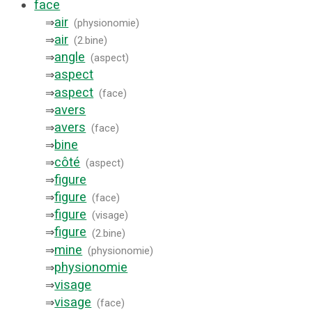
face
air
⇒
(
physionomie
)
air
⇒
(
2.bine
)
angle
⇒
(
aspect
)
aspect
⇒
aspect
⇒
(
face
)
avers
⇒
avers
⇒
(
face
)
bine
⇒
côté
⇒
(
aspect
)
figure
⇒
figure
⇒
(
face
)
figure
⇒
(
visage
)
figure
⇒
(
2.bine
)
mine
⇒
(
physionomie
)
physionomie
⇒
visage
⇒
visage
⇒
(
face
)