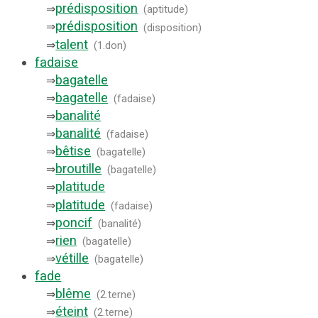
prédisposition
⇒
(
aptitude
)
prédisposition
⇒
(
disposition
)
talent
⇒
(
1.don
)
fadaise
bagatelle
⇒
bagatelle
⇒
(
fadaise
)
banalité
⇒
banalité
⇒
(
fadaise
)
bêtise
⇒
(
bagatelle
)
broutille
⇒
(
bagatelle
)
platitude
⇒
platitude
⇒
(
fadaise
)
poncif
⇒
(
banalité
)
rien
⇒
(
bagatelle
)
vétille
⇒
(
bagatelle
)
fade
blême
⇒
(
2.terne
)
éteint
⇒
(
2.terne
)