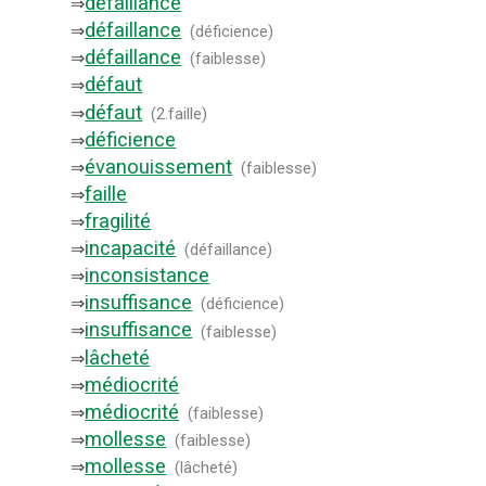
défaillance
⇒
défaillance
⇒
(
déficience
)
défaillance
⇒
(
faiblesse
)
défaut
⇒
défaut
⇒
(
2.faille
)
déficience
⇒
évanouissement
⇒
(
faiblesse
)
faille
⇒
fragilité
⇒
incapacité
⇒
(
défaillance
)
inconsistance
⇒
insuffisance
⇒
(
déficience
)
insuffisance
⇒
(
faiblesse
)
lâcheté
⇒
médiocrité
⇒
médiocrité
⇒
(
faiblesse
)
mollesse
⇒
(
faiblesse
)
mollesse
⇒
(
lâcheté
)