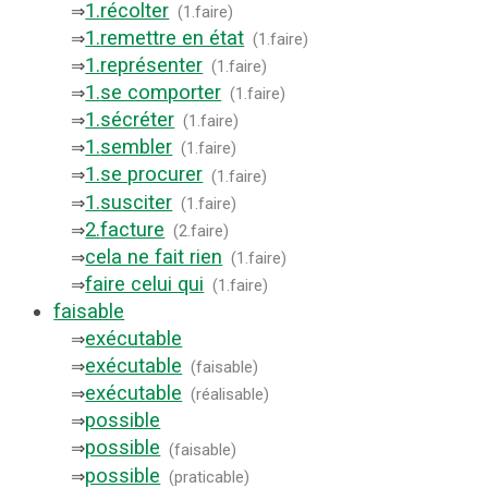
1.
récolter
⇒
(
1.faire
)
1.
remettre en état
⇒
(
1.faire
)
1.
représenter
⇒
(
1.faire
)
1.
se comporter
⇒
(
1.faire
)
1.
sécréter
⇒
(
1.faire
)
1.
sembler
⇒
(
1.faire
)
1.
se procurer
⇒
(
1.faire
)
1.
susciter
⇒
(
1.faire
)
2.
facture
⇒
(
2.faire
)
cela ne fait rien
⇒
(
1.faire
)
faire celui qui
⇒
(
1.faire
)
faisable
exécutable
⇒
exécutable
⇒
(
faisable
)
exécutable
⇒
(
réalisable
)
possible
⇒
possible
⇒
(
faisable
)
possible
⇒
(
praticable
)