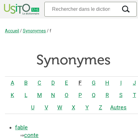
Accueil
/
Synonymes
/
f
Synonymes
A
B
C
D
E
F
G
H
I
J
K
L
M
N
O
P
Q
R
S
T
U
V
W
X
Y
Z
Autres
fable
conte
⇒