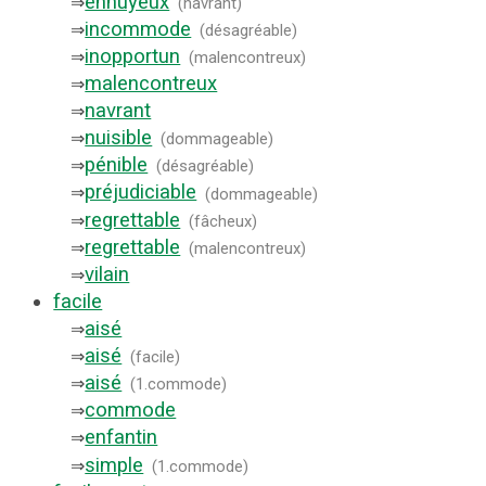
ennuyeux
⇒
(
navrant
)
incommode
⇒
(
désagréable
)
inopportun
⇒
(
malencontreux
)
malencontreux
⇒
navrant
⇒
nuisible
⇒
(
dommageable
)
pénible
⇒
(
désagréable
)
préjudiciable
⇒
(
dommageable
)
regrettable
⇒
(
fâcheux
)
regrettable
⇒
(
malencontreux
)
vilain
⇒
facile
aisé
⇒
aisé
⇒
(
facile
)
aisé
⇒
(
1.commode
)
commode
⇒
enfantin
⇒
simple
⇒
(
1.commode
)