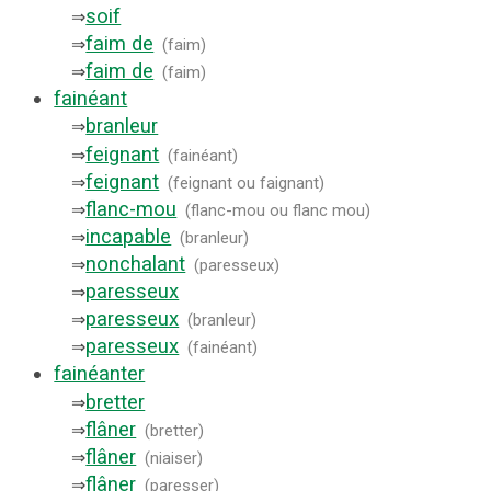
soif
⇒
faim de
⇒
(
faim
)
faim de
⇒
(
faim
)
fainéant
branleur
⇒
feignant
⇒
(
fainéant
)
feignant
⇒
(
feignant ou faignant
)
flanc-mou
⇒
(
flanc-mou ou flanc mou
)
incapable
⇒
(
branleur
)
nonchalant
⇒
(
paresseux
)
paresseux
⇒
paresseux
⇒
(
branleur
)
paresseux
⇒
(
fainéant
)
fainéanter
bretter
⇒
flâner
⇒
(
bretter
)
flâner
⇒
(
niaiser
)
flâner
⇒
(
paresser
)