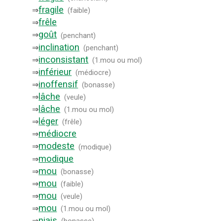
fragile
⇒
(
faible
)
frêle
⇒
goût
⇒
(
penchant
)
inclination
⇒
(
penchant
)
inconsistant
⇒
(
1.mou ou mol
)
inférieur
⇒
(
médiocre
)
inoffensif
⇒
(
bonasse
)
lâche
⇒
(
veule
)
lâche
⇒
(
1.mou ou mol
)
léger
⇒
(
frêle
)
médiocre
⇒
modeste
⇒
(
modique
)
modique
⇒
mou
⇒
(
bonasse
)
mou
⇒
(
faible
)
mou
⇒
(
veule
)
mou
⇒
(
1.mou ou mol
)
niais
⇒