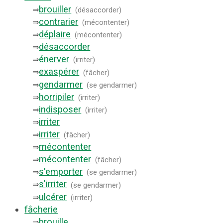
brouiller
⇒
(
désaccorder
)
contrarier
⇒
(
mécontenter
)
déplaire
⇒
(
mécontenter
)
désaccorder
⇒
énerver
⇒
(
irriter
)
exaspérer
⇒
(
fâcher
)
gendarmer
⇒
(
se gendarmer
)
horripiler
⇒
(
irriter
)
indisposer
⇒
(
irriter
)
irriter
⇒
irriter
⇒
(
fâcher
)
mécontenter
⇒
mécontenter
⇒
(
fâcher
)
s'emporter
⇒
(
se gendarmer
)
s'irriter
⇒
(
se gendarmer
)
ulcérer
⇒
(
irriter
)
fâcherie
brouille
⇒