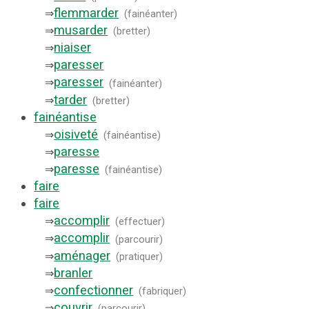
flemmarder
⇒
(
fainéanter
)
musarder
⇒
(
bretter
)
niaiser
⇒
paresser
⇒
paresser
⇒
(
fainéanter
)
tarder
⇒
(
bretter
)
fainéantise
oisiveté
⇒
(
fainéantise
)
paresse
⇒
paresse
⇒
(
fainéantise
)
faire
faire
accomplir
⇒
(
effectuer
)
accomplir
⇒
(
parcourir
)
aménager
⇒
(
pratiquer
)
branler
⇒
confectionner
⇒
(
fabriquer
)
couvrir
⇒
(
parcourir
)