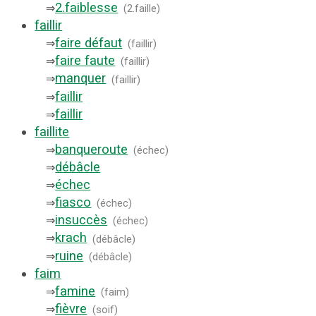
2.
faiblesse
⇒
(
2.faille
)
faillir
faire défaut
⇒
(
faillir
)
faire faute
⇒
(
faillir
)
manquer
⇒
(
faillir
)
faillir
⇒
faillir
⇒
faillite
banqueroute
⇒
(
échec
)
débâcle
⇒
échec
⇒
fiasco
⇒
(
échec
)
insuccès
⇒
(
échec
)
krach
⇒
(
débâcle
)
ruine
⇒
(
débâcle
)
faim
famine
⇒
(
faim
)
fièvre
⇒
(
soif
)