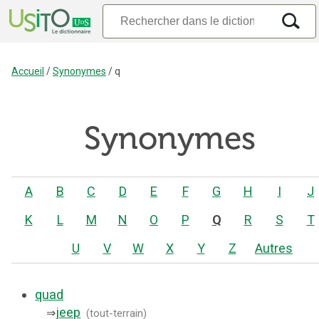
Accueil
/
Synonymes
/
q
Synonymes
A
B
C
D
E
F
G
H
I
J
K
L
M
N
O
P
Q
R
S
T
U
V
W
X
Y
Z
Autres
quad
jeep
⇒
(
tout-terrain
)