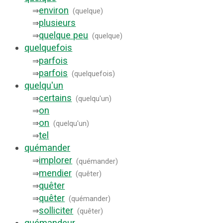
environ
⇒
(
quelque
)
plusieurs
⇒
quelque peu
⇒
(
quelque
)
quelquefois
parfois
⇒
parfois
⇒
(
quelquefois
)
quelqu'un
certains
⇒
(
quelqu'un
)
on
⇒
on
⇒
(
quelqu'un
)
tel
⇒
quémander
implorer
⇒
(
quémander
)
mendier
⇒
(
quêter
)
quêter
⇒
quêter
⇒
(
quémander
)
solliciter
⇒
(
quêter
)
quémandeur