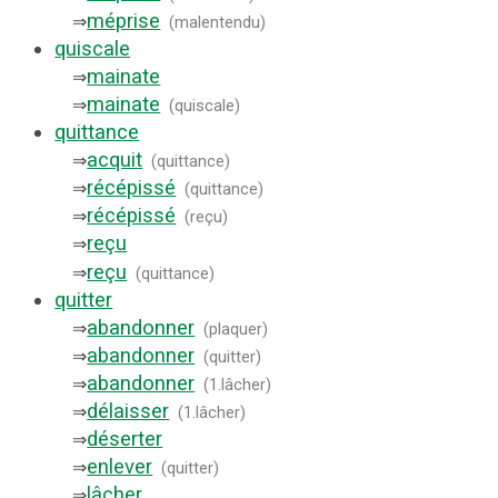
méprise
⇒
(
malentendu
)
quiscale
mainate
⇒
mainate
⇒
(
quiscale
)
quittance
acquit
⇒
(
quittance
)
récépissé
⇒
(
quittance
)
récépissé
⇒
(
reçu
)
reçu
⇒
reçu
⇒
(
quittance
)
quitter
abandonner
⇒
(
plaquer
)
abandonner
⇒
(
quitter
)
abandonner
⇒
(
1.lâcher
)
délaisser
⇒
(
1.lâcher
)
déserter
⇒
enlever
⇒
(
quitter
)
lâcher
⇒