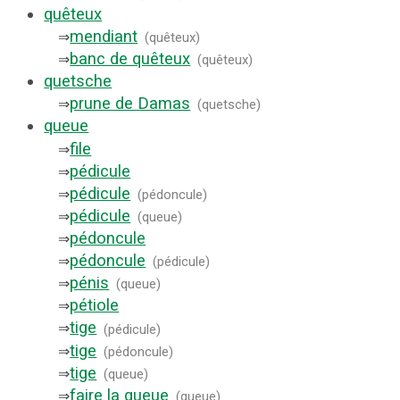
quêteux
mendiant
⇒
(
quêteux
)
banc de quêteux
⇒
(
quêteux
)
quetsche
prune de Damas
⇒
(
quetsche
)
queue
file
⇒
pédicule
⇒
pédicule
⇒
(
pédoncule
)
pédicule
⇒
(
queue
)
pédoncule
⇒
pédoncule
⇒
(
pédicule
)
pénis
⇒
(
queue
)
pétiole
⇒
tige
⇒
(
pédicule
)
tige
⇒
(
pédoncule
)
tige
⇒
(
queue
)
faire la queue
⇒
(
queue
)