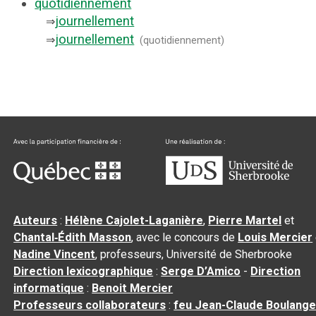
quotidiennement
journellement
⇒
journellement
⇒
(
quotidiennement
)
Auteurs
:
Hélène Cajolet-Laganière
,
Pierre Martel
et
Chantal‑Édith Masson
, avec le concours de
Louis Mercier
Nadine Vincent
, professeurs, Université de Sherbrooke
Direction lexicographique
:
Serge D’Amico
-
Direction
informatique
:
Benoit Mercier
Professeurs collaborateurs
:
feu Jean-Claude Boulange