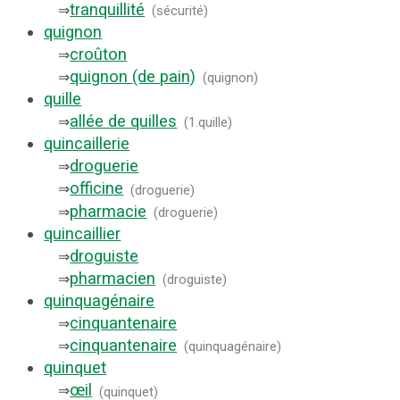
tranquillité
⇒
(
sécurité
)
quignon
croûton
⇒
quignon (de pain)
⇒
(
quignon
)
quille
allée de quilles
⇒
(
1.quille
)
quincaillerie
droguerie
⇒
officine
⇒
(
droguerie
)
pharmacie
⇒
(
droguerie
)
quincaillier
droguiste
⇒
pharmacien
⇒
(
droguiste
)
quinquagénaire
cinquantenaire
⇒
cinquantenaire
⇒
(
quinquagénaire
)
quinquet
œil
⇒
(
quinquet
)