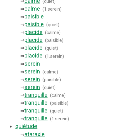
calme
⇒
(
quiet
)
calme
⇒
(
1.serein
)
paisible
⇒
paisible
⇒
(
quiet
)
placide
⇒
(
calme
)
placide
⇒
(
paisible
)
placide
⇒
(
quiet
)
placide
⇒
(
1.serein
)
serein
⇒
serein
⇒
(
calme
)
serein
⇒
(
paisible
)
serein
⇒
(
quiet
)
tranquille
⇒
(
calme
)
tranquille
⇒
(
paisible
)
tranquille
⇒
(
quiet
)
tranquille
⇒
(
1.serein
)
quiétude
ataraxie
⇒