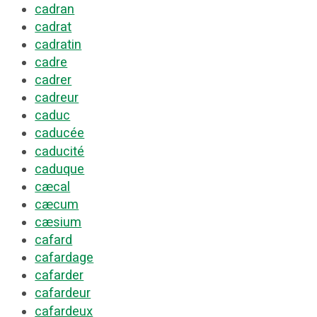
cadran
cadrat
cadratin
cadre
cadrer
cadreur
caduc
caducée
caducité
caduque
cæcal
cæcum
cæsium
cafard
cafardage
cafarder
cafardeur
cafardeux