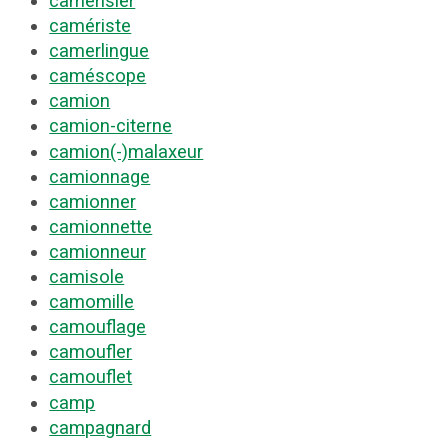
camérisier
camériste
camerlingue
caméscope
camion
camion-citerne
camion(-)malaxeur
camionnage
camionner
camionnette
camionneur
camisole
camomille
camouflage
camoufler
camouflet
camp
campagnard