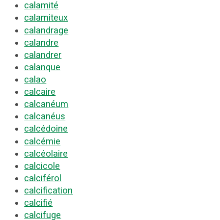
calamité
calamiteux
calandrage
calandre
calandrer
calanque
calao
calcaire
calcanéum
calcanéus
calcédoine
calcémie
calcéolaire
calcicole
calciférol
calcification
calcifié
calcifuge