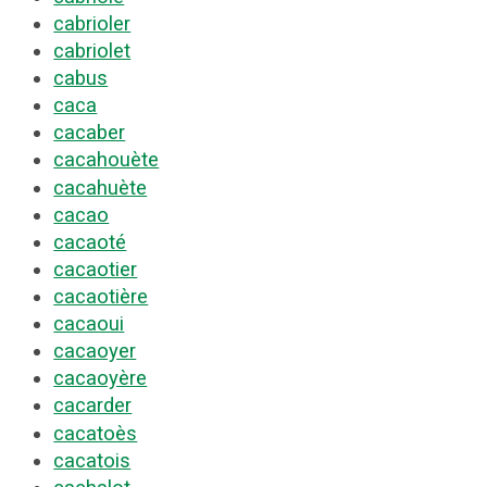
cabrioler
cabriolet
cabus
caca
cacaber
cacahouète
cacahuète
cacao
cacaoté
cacaotier
cacaotière
cacaoui
cacaoyer
cacaoyère
cacarder
cacatoès
cacatois