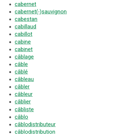
cabernet
cabernet(-)sauvignon
cabestan
cabillaud
cabillot
cabine
cabinet
câblage
câble
câblé
câbleau
câbler
câbleur
câblier
câbliste
câblo
câblodistributeur
câblodistribution