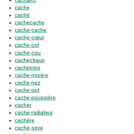
cachalot
cache
caché
cachecache
cache-cache
cache-cœur
cache-col
cache-cou
cachectique
cachemire
cache-misère
cache-nez
cache-pot
cache-poussière
cacher
cache-radiateur
cachère
cache-sexe