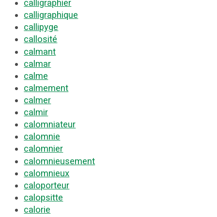
calligraphier
calligraphique
callipyge
callosité
calmant
calmar
calme
calmement
calmer
calmir
calomniateur
calomnie
calomnier
calomnieusement
calomnieux
caloporteur
calopsitte
calorie