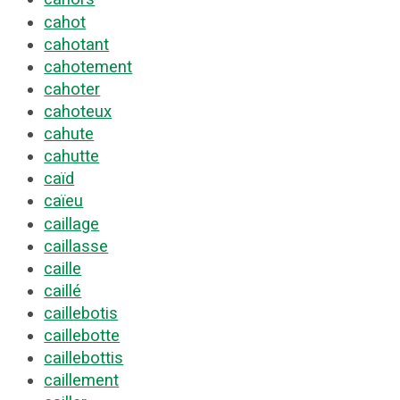
cahot
cahotant
cahotement
cahoter
cahoteux
cahute
cahutte
caïd
caïeu
caillage
caillasse
caille
caillé
caillebotis
caillebotte
caillebottis
caillement