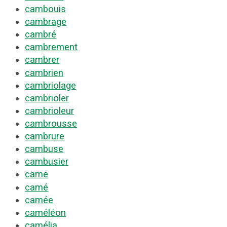
cambouis
cambrage
cambré
cambrement
cambrer
cambrien
cambriolage
cambrioler
cambrioleur
cambrousse
cambrure
cambuse
cambusier
came
camé
camée
caméléon
camélia