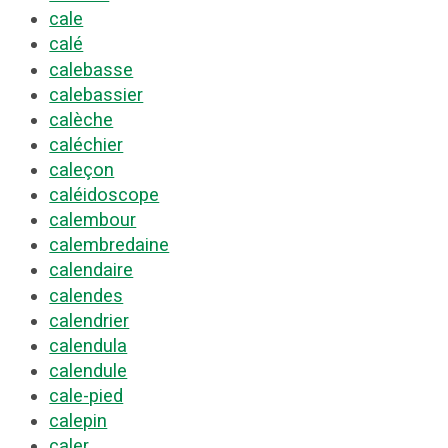
cale
calé
calebasse
calebassier
calèche
caléchier
caleçon
caléidoscope
calembour
calembredaine
calendaire
calendes
calendrier
calendula
calendule
cale-pied
calepin
caler