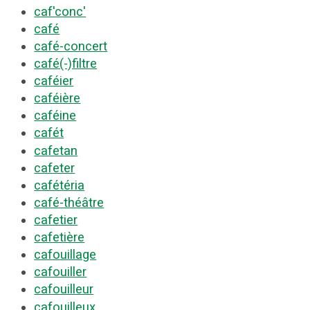
caf'conc'
café
café-concert
café(-)filtre
caféier
caféière
caféine
cafét
cafetan
cafeter
cafétéria
café-théâtre
cafetier
cafetière
cafouillage
cafouiller
cafouilleur
cafouilleux