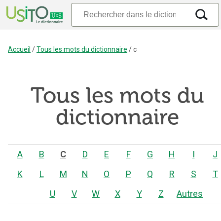
Accueil
/
Tous les mots du dictionnaire
/
c
Tous les mots du
dictionnaire
A
B
C
D
E
F
G
H
I
J
K
L
M
N
O
P
Q
R
S
T
U
V
W
X
Y
Z
Autres