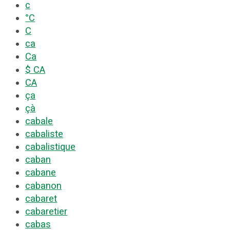
c
°C
C
ca
Ca
$ CA
CA
ça
çà
cabale
cabaliste
cabalistique
caban
cabane
cabanon
cabaret
cabaretier
cabas