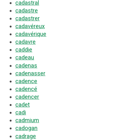
cadastral
cadastre
cadastrer
cadavéreux
cadavérique
cadavre
caddie
cadeau
cadenas
cadenasser
cadence
cadencé
cadencer
cadet
cadi
cadmium
cadogan
cadrage