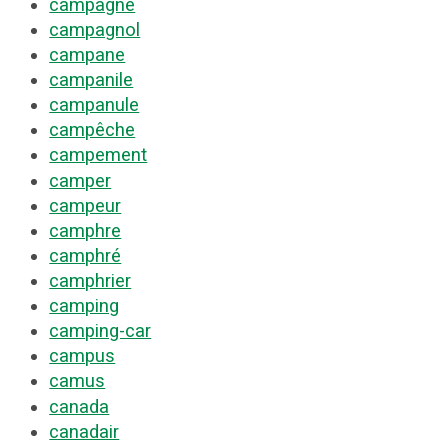
campagne
campagnol
campane
campanile
campanule
campêche
campement
camper
campeur
camphre
camphré
camphrier
camping
camping-car
campus
camus
canada
canadair