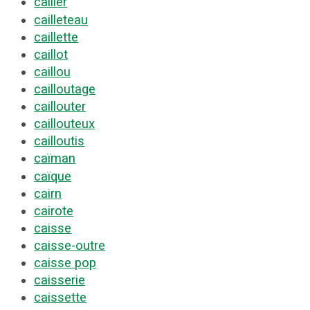
cailler
cailleteau
caillette
caillot
caillou
cailloutage
caillouter
caillouteux
cailloutis
caïman
caïque
cairn
cairote
caisse
caisse-outre
caisse pop
caisserie
caissette