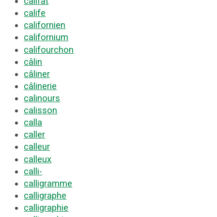
califat
calife
californien
californium
califourchon
câlin
câliner
câlinerie
calinours
calisson
calla
caller
calleur
calleux
calli-
calligramme
calligraphe
calligraphie