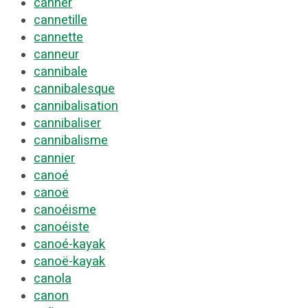
canner
cannetille
cannette
canneur
cannibale
cannibalesque
cannibalisation
cannibaliser
cannibalisme
cannier
canoé
canoë
canoéisme
canoéiste
canoé-kayak
canoë-kayak
canola
canon