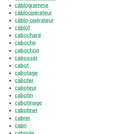
câblogramme
câbloopérateur
câblo-opérateur
câblot
cabochard
caboche
cabochon
cabosser
cabot
cabotage
caboter
caboteur
cabotin
cabotinage
cabotiner
cabrer
cabri
cabriole