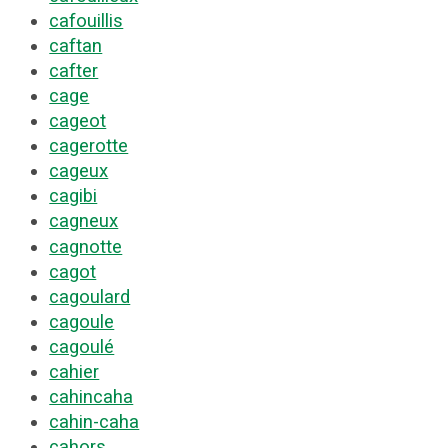
cafouillis
caftan
cafter
cage
cageot
cagerotte
cageux
cagibi
cagneux
cagnotte
cagot
cagoulard
cagoule
cagoulé
cahier
cahincaha
cahin-caha
cahors