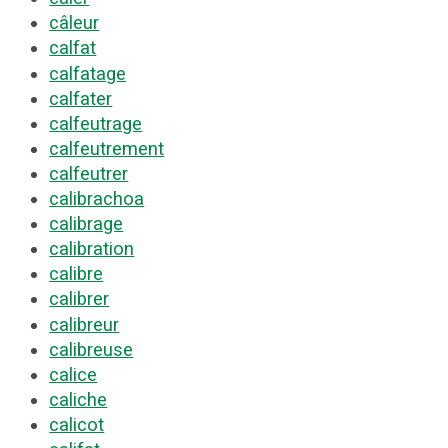
câleur
calfat
calfatage
calfater
calfeutrage
calfeutrement
calfeutrer
calibrachoa
calibrage
calibration
calibre
calibrer
calibreur
calibreuse
calice
caliche
calicot