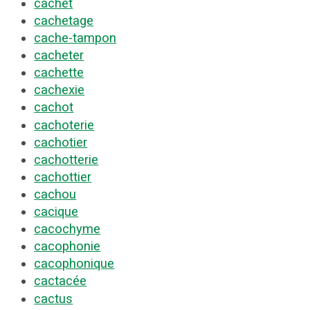
cachet
cachetage
cache-tampon
cacheter
cachette
cachexie
cachot
cachoterie
cachotier
cachotterie
cachottier
cachou
cacique
cacochyme
cacophonie
cacophonique
cactacée
cactus