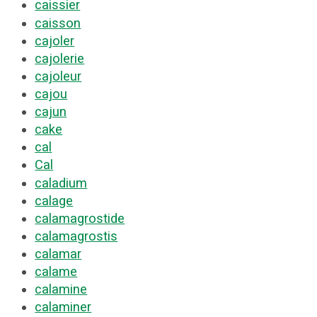
caissier
caisson
cajoler
cajolerie
cajoleur
cajou
cajun
cake
cal
Cal
caladium
calage
calamagrostide
calamagrostis
calamar
calame
calamine
calaminer