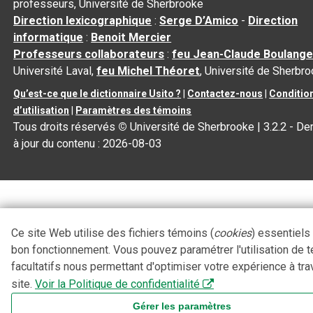
professeurs, Université de Sherbrooke
Direction lexicographique
:
Serge D’Amico
-
Direction
informatique
:
Benoit Mercier
Professeurs collaborateurs
:
feu Jean-Claude Boulange
Université Laval,
feu Michel Théoret
, Université de Sherbr
Qu’est-ce que le dictionnaire Usito ?
|
Contactez-nous
|
Conditio
d’utilisation
|
Paramètres des témoins
Tous droits réservés
©
Université de Sherbrooke |
3.2.2
- De
à jour du contenu :
2026-08-03
Ce site Web utilise des fichiers témoins (
cookies
) essentiels
bon fonctionnement. Vous pouvez paramétrer l'utilisation de 
facultatifs nous permettant d'optimiser votre expérience à tra
site.
Voir la Politique de confidentialité
Gérer les paramètres