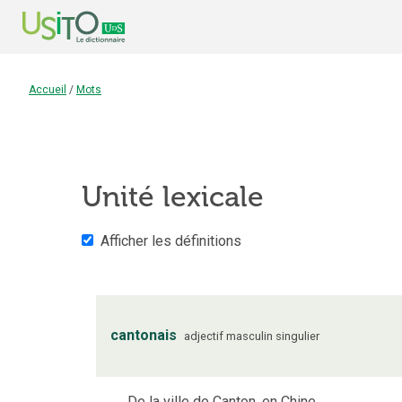
Accueil
/
Mots
Unité lexicale
Afficher les définitions
cantonais
adjectif
masculin
singulier
De la ville de Canton, en Chine.