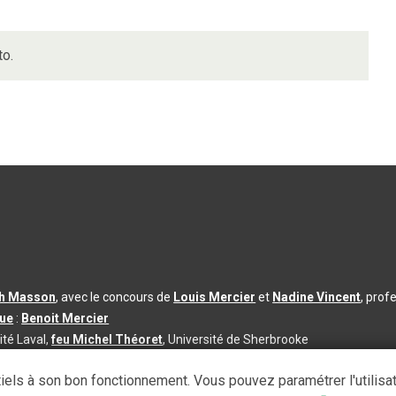
to.
th Masson
, avec le concours de
Louis Mercier
et
Nadine Vincent
, prof
que
:
Benoit Mercier
ité Laval,
feu Michel Théoret
, Université de Sherbrooke
s d’utilisation
|
Paramètres des témoins
iels à son bon fonctionnement. Vous pouvez paramétrer l'utilisa
se à jour du contenu :
2026-08-03