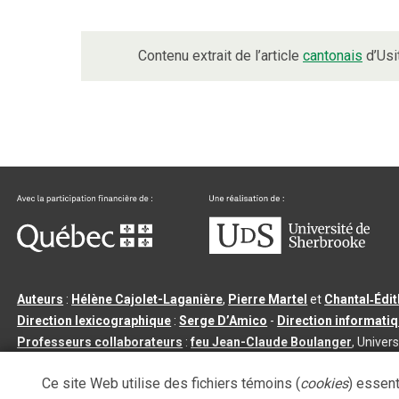
Contenu extrait de l’article
cantonais
d’Usi
Auteurs
:
Hélène Cajolet-Laganière
,
Pierre Martel
et
Chantal‑Édi
Direction lexicographique
:
Serge D’Amico
-
Direction informati
Professeurs collaborateurs
:
feu Jean-Claude Boulanger
, Univers
Qu’est-ce que le dictionnaire Usito ?
|
Contactez-nous
|
Condition
Ce site Web utilise des fichiers témoins (
cookies
) essent
Tous droits réservés
©
Université de Sherbrooke |
3.2.2
- Dernière mi