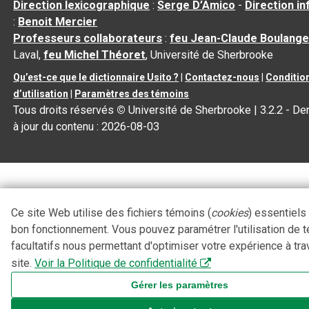
Direction lexicographique
:
Serge D’Amico
-
Direction i
:
Benoit Mercier
Professeurs collaborateurs
:
feu Jean-Claude Boulange
Laval,
feu Michel Théoret
, Université de Sherbrooke
Qu’est-ce que le dictionnaire Usito ?
|
Contactez-nous
|
Conditio
d’utilisation
|
Paramètres des témoins
Tous droits réservés
©
Université de Sherbrooke |
3.2.2
- De
à jour du contenu :
2026-08-03
Ce site Web utilise des fichiers témoins (
cookies
) essentiels
bon fonctionnement. Vous pouvez paramétrer l'utilisation de 
facultatifs nous permettant d'optimiser votre expérience à tra
site.
Voir la Politique de confidentialité
Gérer les paramètres