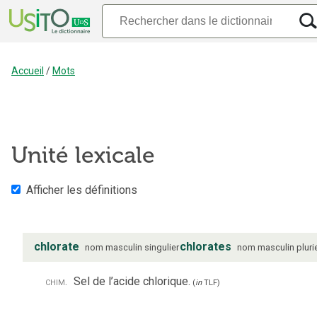
Accueil
/
Mots
Unité lexicale
Afficher les définitions
chlorate
chlorates
nom
masculin
singulier
nom
masculin
pluri
chim.
Sel de l’acide chlorique.
(
in
TLF
)