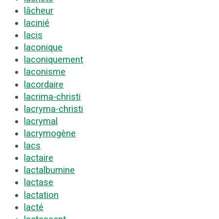
lâcheur
lacinié
lacis
laconique
laconiquement
laconisme
lacordaire
lacrima-christi
lacryma-christi
lacrymal
lacrymogène
lacs
lactaire
lactalbumine
lactase
lactation
lacté