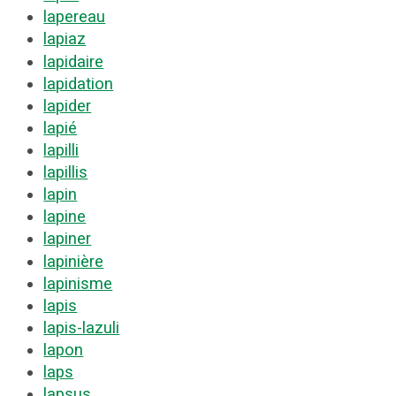
lapereau
lapiaz
lapidaire
lapidation
lapider
lapié
lapilli
lapillis
lapin
lapine
lapiner
lapinière
lapinisme
lapis
lapis-lazuli
lapon
laps
lapsus