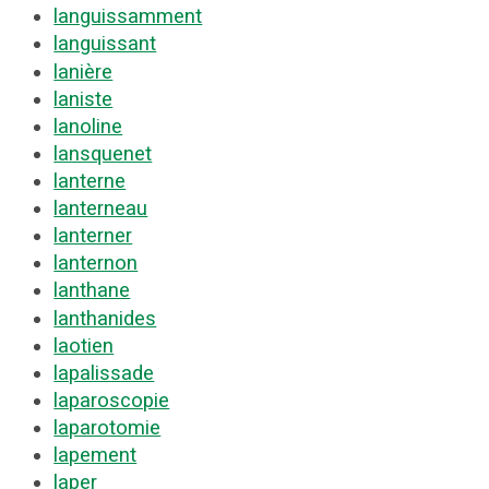
languissamment
languissant
lanière
laniste
lanoline
lansquenet
lanterne
lanterneau
lanterner
lanternon
lanthane
lanthanides
laotien
lapalissade
laparoscopie
laparotomie
lapement
laper