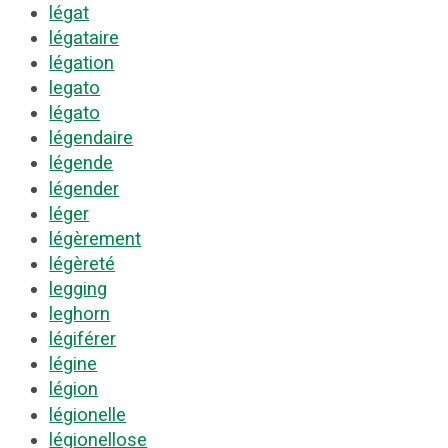
légat
légataire
légation
legato
légato
légendaire
légende
légender
léger
légèrement
légèreté
legging
leghorn
légiférer
légine
légion
légionelle
légionellose