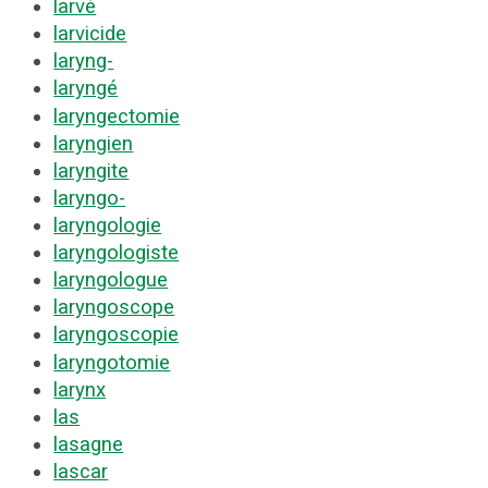
larvé
larvicide
laryng-
laryngé
laryngectomie
laryngien
laryngite
laryngo-
laryngologie
laryngologiste
laryngologue
laryngoscope
laryngoscopie
laryngotomie
larynx
las
lasagne
lascar