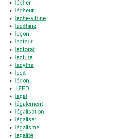
lécher
lécheur
lèche-vitrine
lécithine
leçon
lecteur
lectorat
lecture
lécythe
ledit
lédon
LEED
légal
légalement
légalisation
légaliser
légalisme
légalité