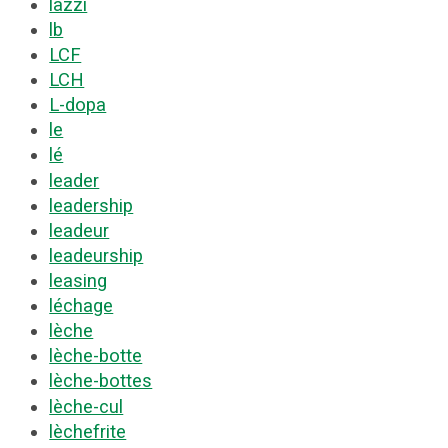
lazzi
lb
LCF
LCH
L-dopa
le
lé
leader
leadership
leadeur
leadeurship
leasing
léchage
lèche
lèche-botte
lèche-bottes
lèche-cul
lèchefrite