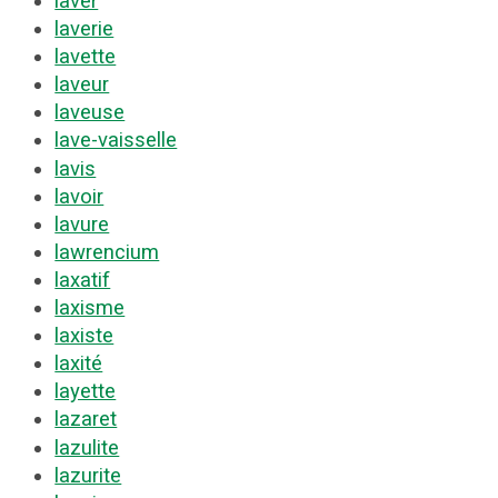
laver
laverie
lavette
laveur
laveuse
lave-vaisselle
lavis
lavoir
lavure
lawrencium
laxatif
laxisme
laxiste
laxité
layette
lazaret
lazulite
lazurite