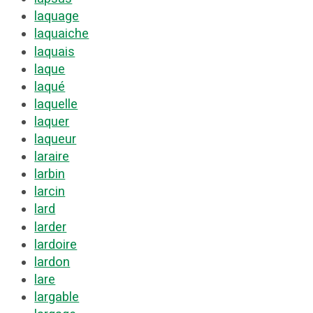
laquage
laquaiche
laquais
laque
laqué
laquelle
laquer
laqueur
laraire
larbin
larcin
lard
larder
lardoire
lardon
lare
largable