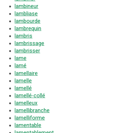
lambineur
lambliase
lambourde
lambrequin
lambris
lambrissage
lambrisser
lame
lamé
lamellaire
lamelle
lamellé
lamellé-collé
lamelleux
lamellibranche
lamelliforme
lamentable
lamentablement