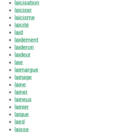
laïcisation
laïciser
laïcisme
laïcité
laid
laidement
laideron
laideur
laie
laimargue
lainage
laine
lainer
laineux
lainier
laïque
laird
laisse