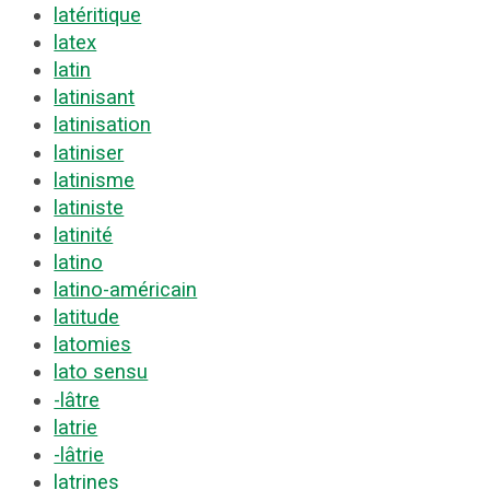
latéritique
latex
latin
latinisant
latinisation
latiniser
latinisme
latiniste
latinité
latino
latino-américain
latitude
latomies
lato sensu
-lâtre
latrie
-lâtrie
latrines