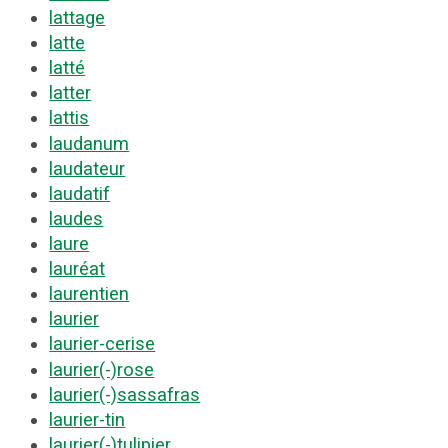
lattage
latte
latté
latter
lattis
laudanum
laudateur
laudatif
laudes
laure
lauréat
laurentien
laurier
laurier-cerise
laurier(-)rose
laurier(-)sassafras
laurier-tin
laurier(-)tulipier