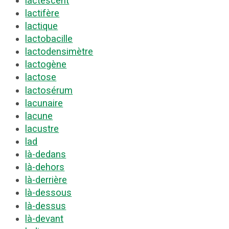
lactescent
lactifère
lactique
lactobacille
lactodensimètre
lactogène
lactose
lactosérum
lacunaire
lacune
lacustre
lad
là-dedans
là-dehors
là-derrière
là-dessous
là-dessus
là-devant