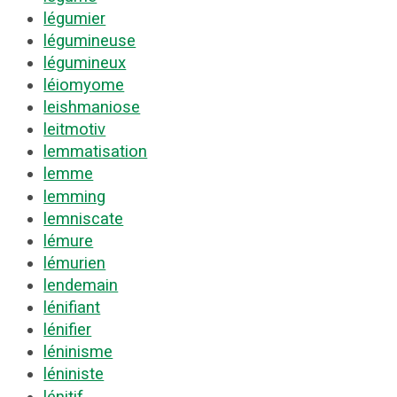
légumier
légumineuse
légumineux
léiomyome
leishmaniose
leitmotiv
lemmatisation
lemme
lemming
lemniscate
lémure
lémurien
lendemain
lénifiant
lénifier
léninisme
léniniste
lénitif