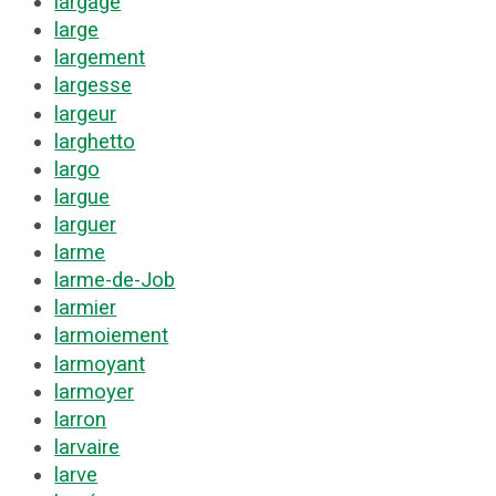
largage
large
largement
largesse
largeur
larghetto
largo
largue
larguer
larme
larme-de-Job
larmier
larmoiement
larmoyant
larmoyer
larron
larvaire
larve