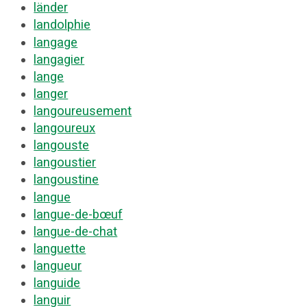
länder
landolphie
langage
langagier
lange
langer
langoureusement
langoureux
langouste
langoustier
langoustine
langue
langue-de-bœuf
langue-de-chat
languette
langueur
languide
languir