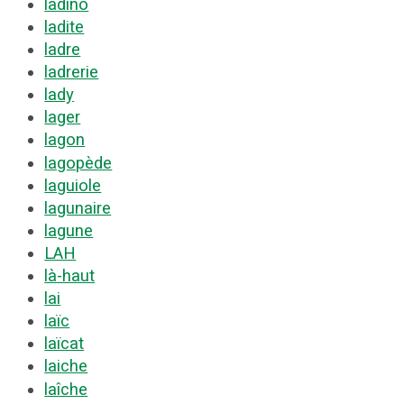
ladino
ladite
ladre
ladrerie
lady
lager
lagon
lagopède
laguiole
lagunaire
lagune
LAH
là-haut
lai
laïc
laïcat
laiche
laîche