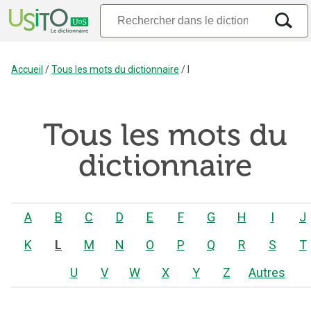
Accueil
/
Tous les mots du dictionnaire
/
l
Tous les mots du
dictionnaire
A
B
C
D
E
F
G
H
I
J
K
L
M
N
O
P
Q
R
S
T
U
V
W
X
Y
Z
Autres