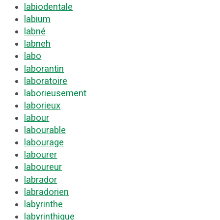
labiodentale
labium
labné
labneh
labo
laborantin
laboratoire
laborieusement
laborieux
labour
labourable
labourage
labourer
laboureur
labrador
labradorien
labyrinthe
labyrinthique