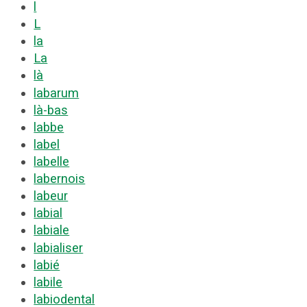
l
L
la
La
là
labarum
là-bas
labbe
label
labelle
labernois
labeur
labial
labiale
labialiser
labié
labile
labiodental