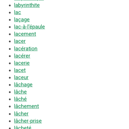
labyrinthite
lac
laçage
lac-à-l'épaule
lacement
lacer
lacération
lacérer
lacerie
lacet
laceur
lâchage
lâche
lâché
lâchement
lâcher
lâcher-prise
lâcheté