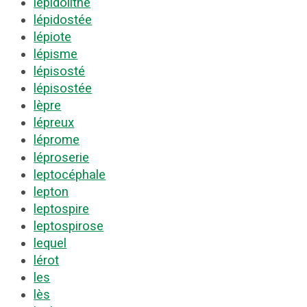
lépidolithe
lépidostée
lépiote
lépisme
lépisosté
lépisostée
lèpre
lépreux
léprome
léproserie
leptocéphale
lepton
leptospire
leptospirose
lequel
lérot
les
lès