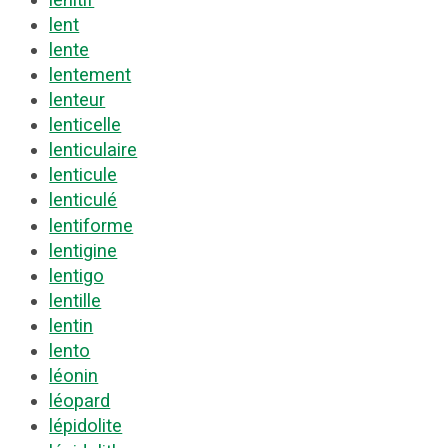
lent
lente
lentement
lenteur
lenticelle
lenticulaire
lenticule
lenticulé
lentiforme
lentigine
lentigo
lentille
lentin
lento
léonin
léopard
lépidolite