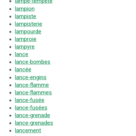
lampe-tempête
lampion
lampiste
lampisterie
lampourde
lamproie
lampyre
lance
lance-bombes
lancée
lance-engins
lance-flamme
lance-flammes
lance-fusée
lance-fusées
lance-grenade
lance-grenades
lancement