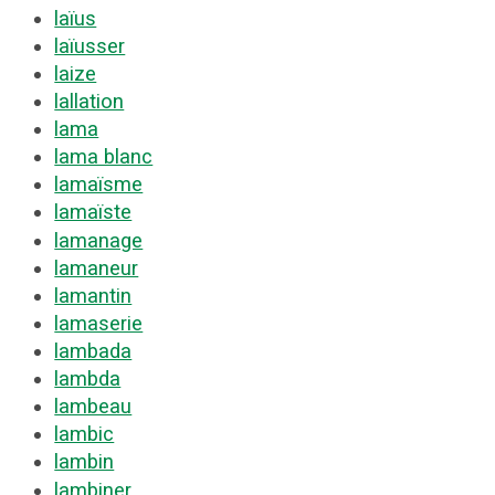
laïus
laïusser
laize
lallation
lama
lama blanc
lamaïsme
lamaïste
lamanage
lamaneur
lamantin
lamaserie
lambada
lambda
lambeau
lambic
lambin
lambiner