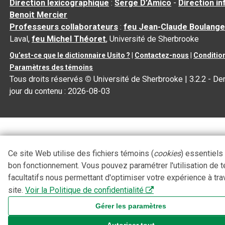
Direction lexicographique
:
Serge D’Amico
-
Direction i
Benoit Mercier
Professeurs collaborateurs
:
feu Jean-Claude Boulange
Laval,
feu Michel Théoret
, Université de Sherbrooke
Qu’est-ce que le dictionnaire Usito ?
|
Contactez-nous
|
Condition
Paramètres des témoins
Tous droits réservés
©
Université de Sherbrooke |
3.2.2
- Der
jour du contenu :
2026-08-03
Ce site Web utilise des fichiers témoins (
cookies
) essentiels
bon fonctionnement. Vous pouvez paramétrer l'utilisation de 
facultatifs nous permettant d'optimiser votre expérience à tra
site.
Voir la Politique de confidentialité
Gérer les paramètres