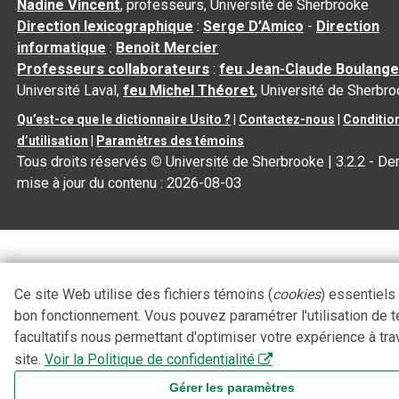
Nadine Vincent
, professeurs, Université de Sherbrooke
Direction lexicographique
:
Serge D’Amico
-
Direction
informatique
:
Benoit Mercier
Professeurs collaborateurs
:
feu Jean-Claude Boulange
Université Laval,
feu Michel Théoret
, Université de Sherbr
Qu’est-ce que le dictionnaire Usito ?
|
Contactez-nous
|
Conditio
d’utilisation
|
Paramètres des témoins
Tous droits réservés
©
Université de Sherbrooke |
3.2.2
- Der
mise à jour du contenu :
2026-08-03
Ce site Web utilise des fichiers témoins (
cookies
) essentiels
bon fonctionnement. Vous pouvez paramétrer l'utilisation de 
facultatifs nous permettant d'optimiser votre expérience à tra
site.
Voir la Politique de confidentialité
Gérer les paramètres