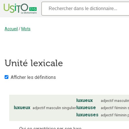
Accueil
/
Mots
Unité lexicale
Afficher les définitions
luxueux
adjectif
masculi
luxueux
luxueuse
adjectif
masculin
singulier
adjectif
féminin
luxueuses
adjectif
féminin
Qui se caractérise par son luxe.